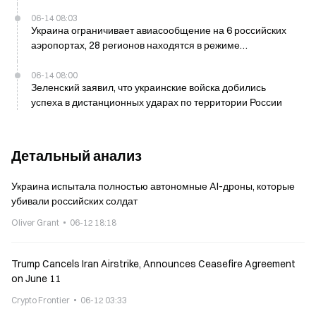
чем в 700 км от границы
06-14 08:03
Украина ограничивает авиасообщение на 6 российских
аэропортах, 28 регионов находятся в режиме
повышенной готовности с 13 июня
06-14 08:00
Зеленский заявил, что украинские войска добились
успеха в дистанционных ударах по территории России
Детальный анализ
Украина испытала полностью автономные AI-дроны, которые
убивали российских солдат
Oliver Grant
06-12 18:18
Trump Cancels Iran Airstrike, Announces Ceasefire Agreement
on June 11
Crypto Frontier
06-12 03:33