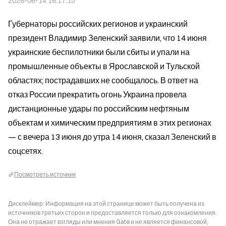
2026-06-14 16:17:15
Губернаторы российских регионов и украинский 
президент Владимир Зеленский заявили, что 14 июня 
украинские беспилотники были сбиты и упали на 
промышленные объекты в Ярославской и Тульской 
областях; пострадавших не сообщалось. В ответ на 
отказ России прекратить огонь Украина провела 
дистанционные удары по российским нефтяным 
объектам и химическим предприятиям в этих регионах 
— с вечера 13 июня до утра 14 июня, сказал Зеленский в 
соцсетях.
Посмотреть источник
Дисклеймер: Информация на этой странице может быть получена из
источников третьих сторон и предоставляется только для ознакомления.
Она не отражает взгляды или мнения Gate и не является финансовой,