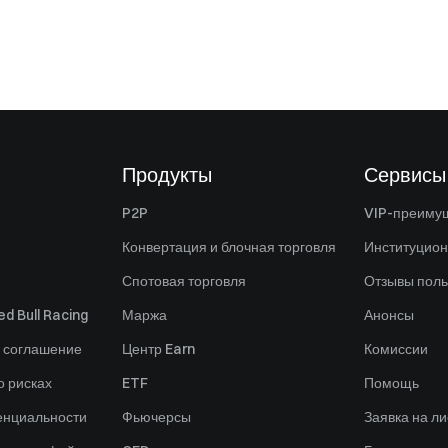
Продукты
Сервисы
P2P
VIP-преиму
Конвертация и блочная торговля
Институцио
Спотовая торговля
Отзывы поль
d Bull Racing
Маржа
Анонсы
 соглашение
Центр Earn
Комиссии
 рисках
ETF
Помощь
енциальности
Фьючерсы
Заявка на ли