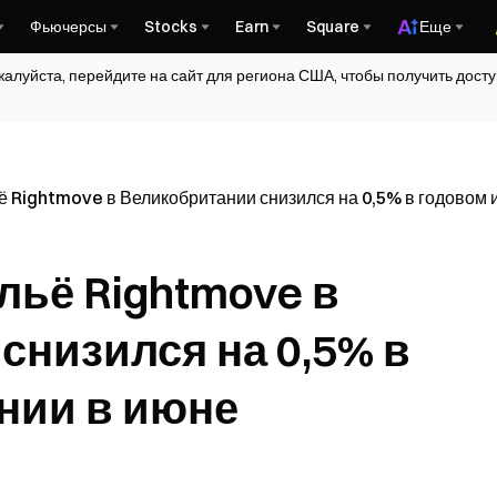
Фьючерсы
Stocks
Earn
Square
Еще
жалуйста, перейдите на сайт для региона США, чтобы получить дос
ё Rightmove в Великобритании снизился на 0,5% в годовом 
льё Rightmove в
снизился на 0,5% в
нии в июне