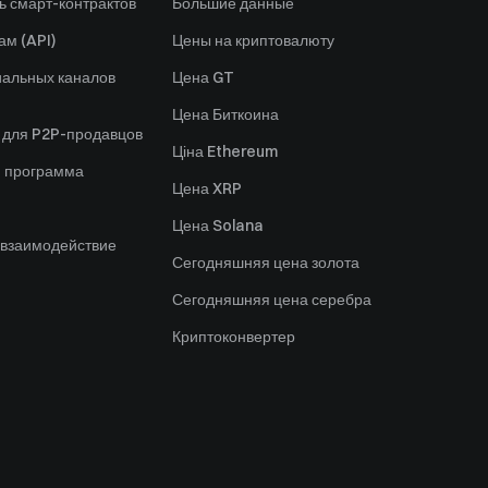
ь смарт-контрактов
Большие данные
ам (API)
Цены на криптовалюту
альных каналов
Цена GT
Цена Биткоина
 для P2P-продавцов
Ціна Ethereum
я программа
Цена XRP
Цена Solana
 взаимодействие
Сегодняшняя цена золота
Сегодняшняя цена серебра
Криптоконвертер