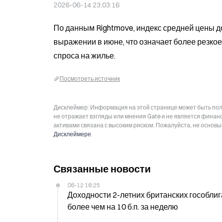
2026-06-14 23:03:16
По данным Rightmove, индекс средней цены д
выражении в июне, что означает более резкое
спроса на жилье.
Посмотреть источник
Дисклеймер: Информация на этой странице может быть полу
не отражает взгляды или мнения Gate и не является фина
активами связана с высоким риском. Пожалуйста, не основ
Дисклеймере
.
Связанные новости
06-12 16:25
Доходности 2-летних британских гособлигац
более чем на 10 б.п. за неделю