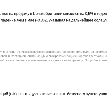
омов на продажу в Великобритании снизился на 0,5% в годов
 падение, чем в мае (-0,3%), указывая на дальнейшее ослабл
чена из источников третьих сторон и предоставляется только для ознакомлен
нсовой, инвестиционной или юридической рекомендацией. Торговля виртуальн
ывайте свои решения исключительно на данных этой страницы. Подробнее смот
ий (Gilt) в пятницу снизились на 10,6 базисного пункта, упа