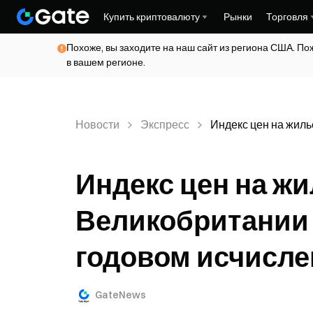
Купить криптовалюту
Рынки
Торговля
Похоже, вы заходите на наш сайт из региона США. По
в вашем регионе.
Новости
Экспресс
Индекс цен на жиль
Индекс цен на жи
Великобритании 
годовом исчисле
GateNews