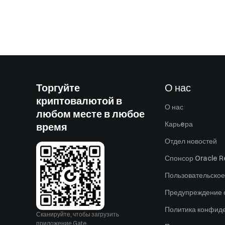
Торгуйте
О нас
криптовалютой в
О нас
любом месте в любое
Карьeра
время
Отдел новостей
Спонсор Oracle Re
Пользовательское
Предупреждение о
Политика конфид
Сканируйте, чтобы загрузить
приложение Gate