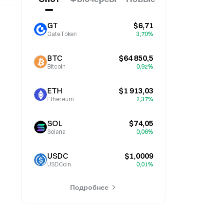
GT
$6,71
GateToken
3,70%
BTC
$64 850,5
Bitcoin
0,92%
ETH
$1 913,03
Ethereum
2,37%
SOL
$74,05
Solana
0,06%
USDC
$1,0009
USDCoin
0,01%
Подробнее