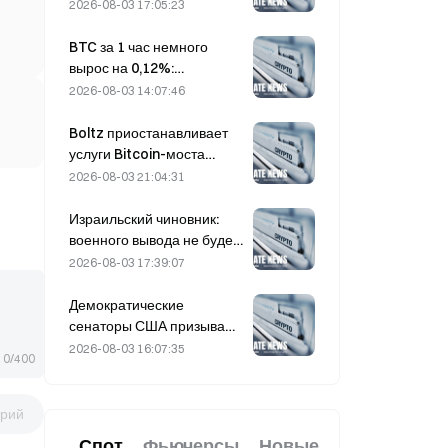
опасений по поводу
2026-08-03 17:05:23
объема предложения,
приближаясь к $6 000 за
BTC за 1 час немного
тонну
вырос на 0,12%:
смягчение
2026-08-03 14:07:46
геополитической
напряженности и
Boltz приостанавливает
синхронный рост
услуги Bitcoin-моста
макроэкономических
бесконечно после атак с
2026-08-03 21:04:31
оценок поддержали
применением ИИ
краткосрочный отскок
Израильский чиновник:
военного вывода не будет
до разоружения ХАМАС
2026-08-03 17:39:07
Демократические
сенаторы США призывают
CFTC ограничить
2026-08-03 16:07:35
0/400
продукты для ставок на
лесные пожары на фоне
рекордного сезона лесных
рий
пожаров
Спот
Фьючерсы
Новые