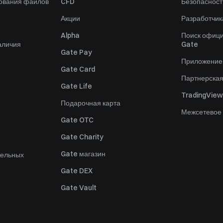
зования файлов
CFD
Безопасност
Акции
Разработчик
Alpha
Поиск офици
аличия
Gate
Gate Pay
Приложение
Gate Card
Партнерска
Gate Life
TradingView
Подарочная карта
Межсетевое
Gate OTC
Gate Charity
Gate магазин
тельных
Gate DEX
Gate Vault