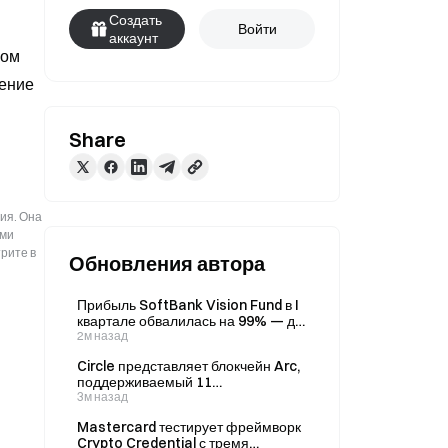
Создать
Войти
аккаунт
ом 
ение 
Share
ия. Она
ыми
рите в
Обновления автора
Прибыль SoftBank Vision Fund в I
квартале обвалилась на 99% — до
5,43 млрд иен
2м назад
Circle представляет блокчейн Arc,
поддерживаемый 11
в
финансовыми гигантами; запуск
3м назад
основной сети намечен на 16
Mastercard тестирует фреймворк
сентября
Crypto Credential с тремя