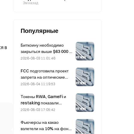
платёжными операторами для
3м назад
трансграничных платежей в
стейблкоинах
Популярные
Биткоину необходимо
ся в
закрыться выше $63 000 в
августе, чтобы
2026-08-03 11:01:46
подтвердить дно
медвежьего рынка —
FCC подготовила проект
исследование 10x
запрета на оптические
утверждает
модули для китайских
2026-08-04 11:19:53
центров обработки
данных; Xinyuan может
Токены RWA, GameFi и
потерять 27% своей доли
restaking показали
рынка
лучшие результаты на
2026-08-03 17:05:42
рынке в июле
Фьючерсы на какао
взлетели на 10% на фоне