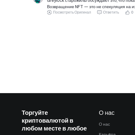
Greylock старожилы обсуждают это, что пока
Возвращение NFT — это не спекуляция на 
Посмотреть Оригинал
Ответить
0
Торгуйте
О нас
криптовалютой в
О нас
любом месте в любое
Карьeра