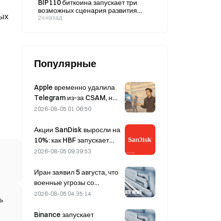
BIP110 биткоина запускает три
возможных сценария развития
ных
сети, начиная с блока 961 632
2ч назад
Популярные
Apple временно удалила
Telegram из-за CSAM, но
Дуров это опроверг,
2026-08-05 01:06:50
заявив, что сервис
подвергся «атаке на
Акции SanDisk выросли на
безопасность».
10%: как HBF запускает
новый цикл развития ИИ-
2026-08-05 09:39:53
хранилищ и смогут ли
финансовые результаты
Иран заявил 5 августа, что
подтвердить логику роста?
военные угрозы со
стороны США
2026-08-05 04:35:14
ь
препятствуют заключению
соглашения с Оманом по
Binance запускает