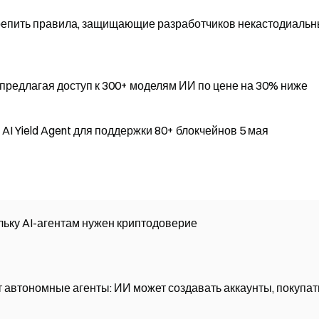
репить правила, защищающие разработчиков некастодиаль
 предлагая доступ к 300+ моделям ИИ по цене на 30% ниже
у AI Yield Agent для поддержки 80+ блокчейнов 5 мая
льку AI-агентам нужен криптодоверие
ает автономные агенты: ИИ может создавать аккаунты, покупат