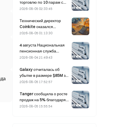
вопросу Ормузского
торговлю по 10 парам с
пролива.
bStocks сегодня в 20:00
2026-08-05 02:33:45
по UTC+8 с нулевой
комиссией для мейкеров.
Технический директор
Coinkite оказался
вовлечён в инцидент,
2026-08-05 01:13:30
связанный с уязвимостью
Coldcard, который привёл
4 августа Национальная
к четырём волнам атак и
пенсионная служба
убыткам в размере 114
Южной Кореи делает
2026-08-04 21:49:43
миллионов долларов.
ставку на защитные акции
на фоне волатильности
Galaxy отчиталась об
рынка
убытке в размере $85M за
нда
второй квартал 2026 года;
2026-08-05 17:52:57
выручка оказалась на 300
млн долларов ниже
Tanger сообщила о росте
прогноза, акции упали на
продаж на 5% благодаря
7,23%.
туристическому потоку,
2026-08-05 15:55:54
связанному с Кубком
мира, в июне–июле.