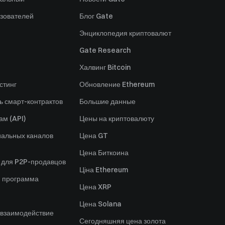
зователей
Блог Gate
Энциклопедия криптовалют
Gate Research
Халвинг Bitcoin
стинг
Обновление Ethereum
ь смарт-контрактов
Большие данные
ам (API)
Цены на криптовалюту
альных каналов
Цена GT
Цена Биткоина
 для P2P-продавцов
Ціна Ethereum
я программа
Цена XRP
Цена Solana
 взаимодействие
Сегодняшняя цена золота