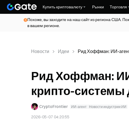
Купить криптовалюту
Рынки
Торговля
Похоже, вы заходите на наш сайт из региона США. По
в вашем регионе.
Новости
Идеи
Рид Хоффман: ИИ-аген
Рид Хоффман: ИИ
крипто-системы
CryptoFrontier
ИИ-агент
Новости индустрии ИИ
2026-05-07 04:20:55