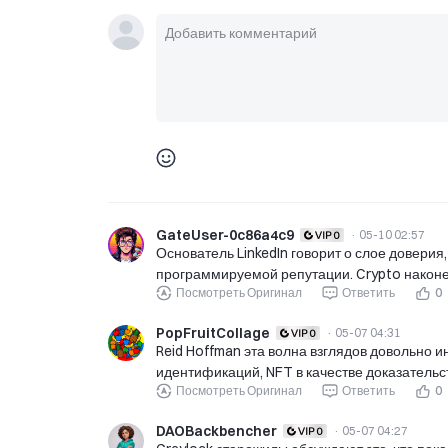
GateUser-0c86a4c9
·
05-10 02:57
Основатель LinkedIn говорит о слое доверия
программируемой репутации. Crypto наконе
Посмотреть Оригинал
Ответить
0
PopFruitCollage
·
05-07 04:31
Reid Hoffman эта волна взглядов довольно 
идентификаций, NFT в качестве доказательс
Посмотреть Оригинал
Ответить
0
DAOBackbencher
·
05-07 04:27