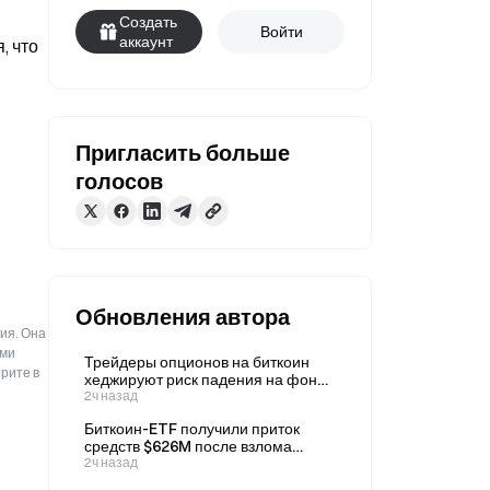
Создать
Войти
аккаунт
 что 
Пригласить больше
голосов
Обновления автора
ия. Она
ыми
Трейдеры опционов на биткоин
рите в
хеджируют риск падения на фоне
роста доли пут-опционов в общем
2ч назад
объёме торгов до 53,8%.
Биткоин-ETF получили приток
средств $626M после взлома
$130M Coldcard
2ч назад