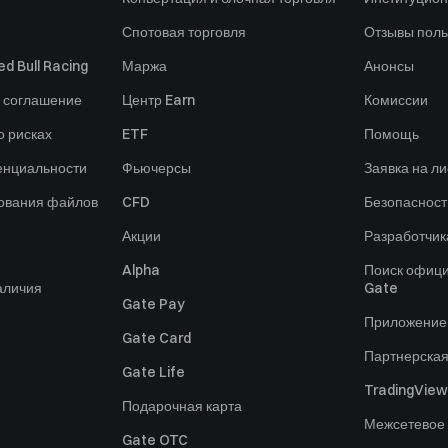
Спотовая торговля
Отзывы поль
d Bull Racing
Маржа
Анонсы
 соглашение
Центр Earn
Комиссии
 рисках
ETF
Помощь
енциальности
Фьючерсы
Заявка на ли
зования файлов
CFD
Безопасност
Акции
Разработчик
Alpha
Поиск офици
аличия
Gate
Gate Pay
Приложение
Gate Card
Партнерска
Gate Life
TradingView
Подарочная карта
Межсетевое
Gate OTC