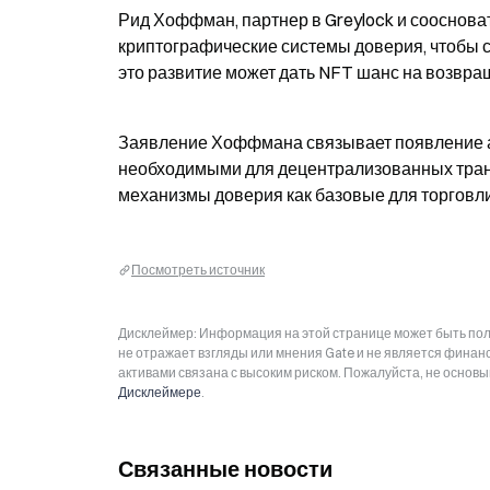
Рид Хоффман, партнер в Greylock и соосноват
криптографические системы доверия, чтобы с
это развитие может дать NFT шанс на возвра
Заявление Хоффмана связывает появление а
необходимыми для децентрализованных транз
механизмы доверия как базовые для торговли
Посмотреть источник
Дисклеймер: Информация на этой странице может быть полу
не отражает взгляды или мнения Gate и не является фина
активами связана с высоким риском. Пожалуйста, не основ
Дисклеймере
.
Связанные новости