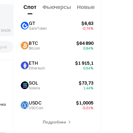
Спот
Фьючерсы
Новые
GT
$6,63
GateToken
-0,74%
0/400
BTC
$64 890
рий
Bitcoin
0,84%
ETH
$1 915,1
Ethereum
0,54%
SOL
$73,73
Solana
1,44%
USDC
$1,0005
чка
USDCoin
-0,01%
Подробнее