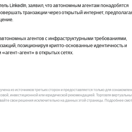
ель LinkedIn, заявил, что автономным агентам понадобятся 
овершать транзакции через открытый интернет, предполагая,
щение.
втономных агентов с инфраструктурными требованиями, 
акций, позиционируя крипто-основанные идентичность и 
 «агент–агент» в открытых сетях.
чена из источников третьих сторон и предоставляется только для ознакомлен
нсовой, инвестиционной или юридической рекомендацией. Торговля виртуальн
ывайте свои решения исключительно на данных этой страницы. Подробнее смот