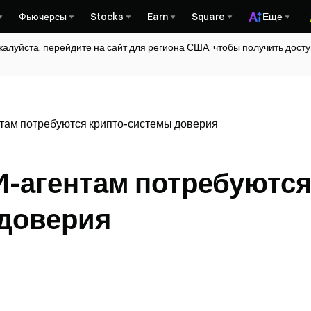
Фьючерсы
Stocks
Earn
Square
Еще
жалуйста, перейдите на сайт для региона США, чтобы получить дос
там потребуются крипто-системы доверия
-агентам потребуютс
 доверия