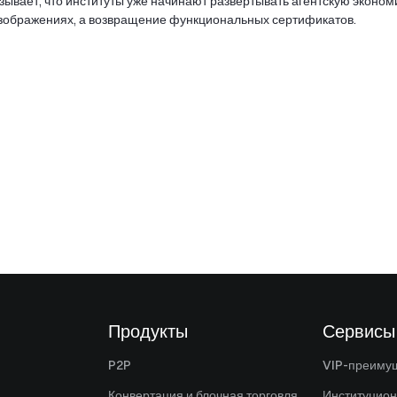
зывает, что институты уже начинают развертывать агентскую эконом
изображениях, а возвращение функциональных сертификатов.
Продукты
Сервисы
P2P
VIP-преиму
Конвертация и блочная торговля
Институцио