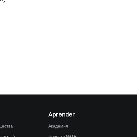
ику.
Aprender
щества
Академия
нальный
Новости Gate