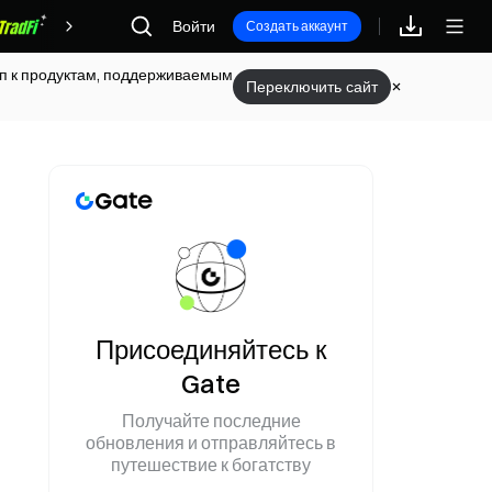
Войти
Награды
Создать аккаунт
туп к продуктам, поддерживаемым
Переключить сайт
я
Присоединяйтесь к
Gate
Получайте последние
обновления и отправляйтесь в
путешествие к богатству