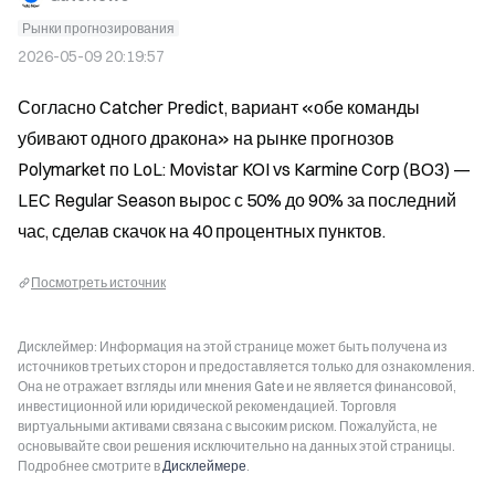
Рынки прогнозирования
2026-05-09 20:19:57
Согласно Catcher Predict, вариант «обе команды 
убивают одного дракона» на рынке прогнозов 
Polymarket по LoL: Movistar KOI vs Karmine Corp (BO3) — 
LEC Regular Season вырос с 50% до 90% за последний 
час, сделав скачок на 40 процентных пунктов.
Посмотреть источник
Дисклеймер: Информация на этой странице может быть получена из
источников третьих сторон и предоставляется только для ознакомления.
Она не отражает взгляды или мнения Gate и не является финансовой,
инвестиционной или юридической рекомендацией. Торговля
виртуальными активами связана с высоким риском. Пожалуйста, не
основывайте свои решения исключительно на данных этой страницы.
Подробнее смотрите в
Дисклеймере
.