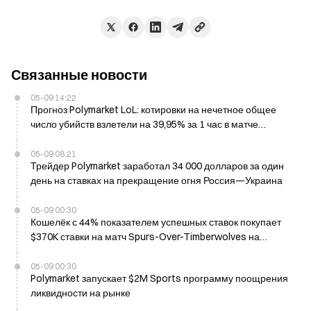
Связанные новости
05-09 14:22
Прогноз Polymarket LoL: котировки на нечетное общее
число убийств взлетели на 39,95% за 1 час в матче
Nongshim против HANJIN
05-09 08:21
Трейдер Polymarket заработал 34 000 долларов за один
день на ставках на прекращение огня Россия—Украина
05-09 00:30
Кошелёк с 44% показателем успешных ставок покупает
$370K ставки на матч Spurs-Over-Timberwolves на
Polymarket, в плюсе на $11K
05-09 00:30
Polymarket запускает $2M Sports программу поощрения
ликвидности на рынке