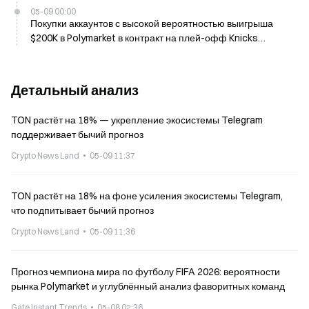
05-09 00:00
Покупки аккаунтов с высокой вероятностью выигрыша
$200K в Polymarket в контракт на плей-офф Knicks
сегодня утром: падение на 12,5 тыс. долларов
Детальный анализ
TON растёт на 18% — укрепление экосистемы Telegram
поддерживает бычий прогноз
Crypto News Land
05-09 11:37
TON растёт на 18% на фоне усиления экосистемы Telegram,
что подпитывает бычий прогноз
Crypto News Land
05-09 11:36
Прогноз чемпиона мира по футболу FIFA 2026: вероятности
рынка Polymarket и углублённый анализ фаворитных команд
Gate Instant Trends
05-08 02:36