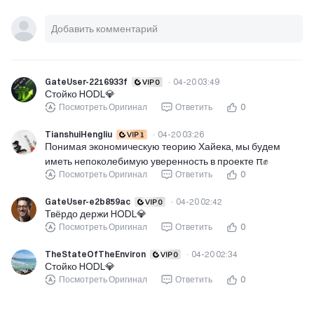
GateUser-2216933f
·
04-20 03:49
Стойко HODL💎
Посмотреть Оригинал
Ответить
0
TianshuiHengliu
·
04-20 03:26
Понимая экономическую теорию Хайека, мы будем
иметь непоколебимую уверенность в проекте π✊
Посмотреть Оригинал
Ответить
0
GateUser-e2b859ac
·
04-20 02:42
Твёрдо держи HODL💎
Посмотреть Оригинал
Ответить
0
TheStateOfTheEnviron
·
04-20 02:34
Стойко HODL💎
Посмотреть Оригинал
Ответить
0