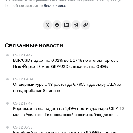
основывайте свои решения исключительно на данных этой страницы.
Подробнее смотрите в
Дисклеймере
.
Связанные новости
05-12 19:47
EUR/USD падает на 0,32% до 1,1746 по итогам торгов в
Нью-Йорке 12 мая; GBP/USD снижается на 0,49%
05-12 19:09
Оншорный курс CNY растёт до 6,7955 к доллару США за
ночь, прибавив 8 пипсов
05-12 17:47
Корейская вона падает на 1,49% против доллара США 12
мая, в Азиатско-Тихоокеанской сессии наблюдается
резкое снижение
05-12 08:33
Китайский юань закрылся на отметке 6,7946 к доллару