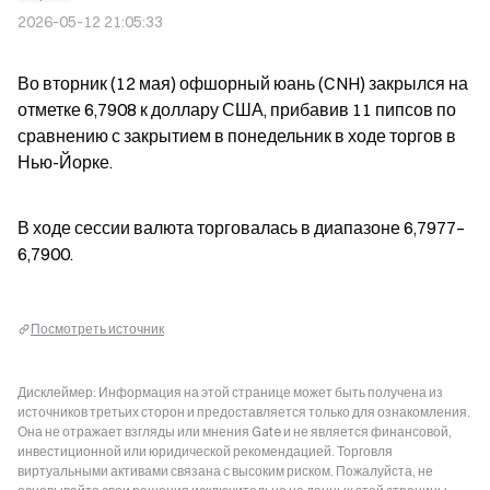
2026-05-12 21:05:33
Во вторник (12 мая) офшорный юань (CNH) закрылся на 
отметке 6,7908 к доллару США, прибавив 11 пипсов по 
сравнению с закрытием в понедельник в ходе торгов в 
Нью-Йорке.
В ходе сессии валюта торговалась в диапазоне 6,7977–
6,7900.
Посмотреть источник
Дисклеймер: Информация на этой странице может быть получена из
источников третьих сторон и предоставляется только для ознакомления.
Она не отражает взгляды или мнения Gate и не является финансовой,
инвестиционной или юридической рекомендацией. Торговля
виртуальными активами связана с высоким риском. Пожалуйста, не