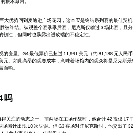
”的根本原因。
2-0 的巨大优势回到麦迪逊广场花园，这本应是终结系列赛的最佳契
 13 连胜被终结。纵观整个赛季季后赛，尼克斯仅输过 3 场比赛，且
定的韧性，但同时也暴露出进攻端的不稳定性。
。G4 最低票价已超过 11,961 美元（约 81,188 元人民
美元。如此高昂的观赛成本，意味着场馆内的观众将是尼克斯最
言而喻。
 吗
关注的动态之一。前两场在主场作战时，他合计 42 投仅 17 
，两场累计出现 10 次失误。但 G3 客场对阵尼克斯时，他交出了 32