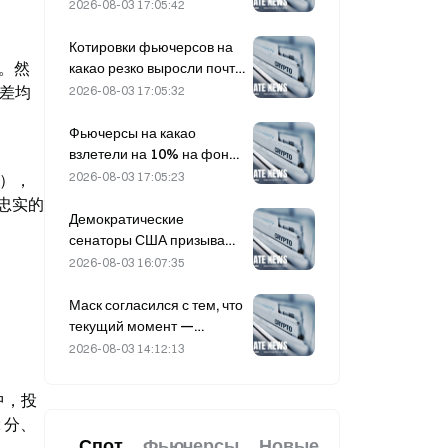
лучшие результаты на
2026-08-03 17:05:42
рынке в июле
Котировки фьючерсов на
机。然
какао резко выросли почти
на 8% за день в прошлую
分差均
2026-08-03 17:05:32
пятницу, удивив
участников рынка
Фьючерсы на какао
взлетели на 10% на фоне
опасений по поводу
2026-08-03 17:05:23
币），
объема предложения,
忠实的
приближаясь к $6 000 за
Демократические
тонну
сенаторы США призывают
CFTC ограничить
2026-08-03 16:07:35
продукты для ставок на
лесные пожары на фоне
Маск согласился с тем, что
рекордного сезона лесных
текущий момент —
пожаров
удачная возможность для
2026-08-03 14:12:13
покупки для SpaceX на 3
августа
中，投
 分、
Спот
Фьючерсы
Новые