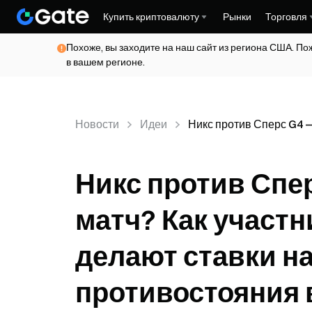
Купить криптовалюту
Рынки
Торговля
Похоже, вы заходите на наш сайт из региона США. По
в вашем регионе.
Новости
Идеи
Никс против Сперс G4 —
Никс против Спе
матч? Как участ
делают ставки н
противостояния 