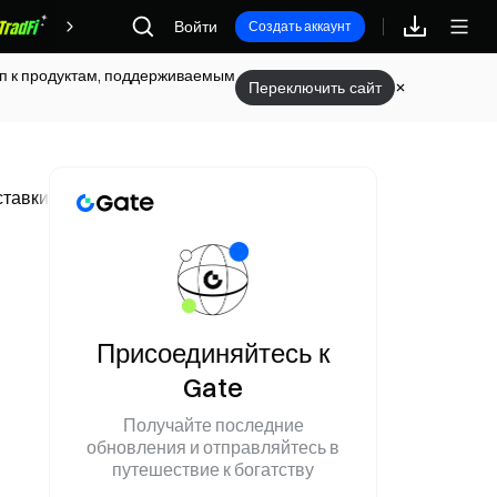
Награды
Войти
Создать аккаунт
туп к продуктам, поддерживаемым
Переключить сайт
 ставки на ключевые противостояния в финале НБА
Присоединяйтесь к
Gate
Получайте последние
обновления и отправляйтесь в
путешествие к богатству