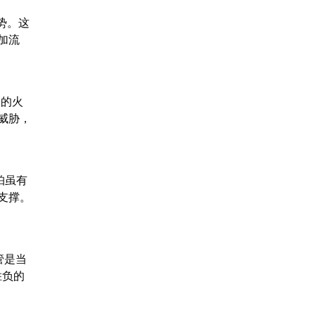
优势。这
加流
够的火
威胁，
虽有 
人支撑。
管是当
胜负的