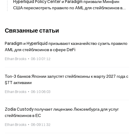
Hyperliquid Policy Center и Paradigm призвали Минфин
США пересмотреть правило по AML для стейблкоинов во
вторник
Связанные статьи
Paradigm и Hyperliquid призывают казначейство сузить правило
AML для стейблкоинов в сфере DeFi
Ethan Brooks
06-10 07:12
Топ-3 банков Японии запустят стейблкоины к марту 2027 года с
$7T активами
Ethan Brooks
06-10 06:03
Zodia Custody получает лицензию Люксембурга для услуг
стейблкоинов в ЕС
Ethan Brooks
06-09 11:32