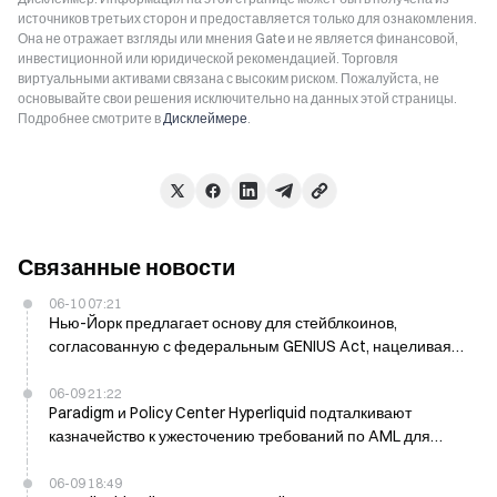
источников третьих сторон и предоставляется только для ознакомления.
Она не отражает взгляды или мнения Gate и не является финансовой,
инвестиционной или юридической рекомендацией. Торговля
виртуальными активами связана с высоким риском. Пожалуйста, не
основывайте свои решения исключительно на данных этой страницы.
Подробнее смотрите в
Дисклеймере
.
Связанные новости
06-10 07:21
Нью-Йорк предлагает основу для стейблкоинов,
согласованную с федеральным GENIUS Act, нацеливаясь
на рынок $250B+
06-09 21:22
Paradigm и Policy Center Hyperliquid подталкивают
казначейство к ужесточению требований по AML для
стейблкоинов
06-09 18:49