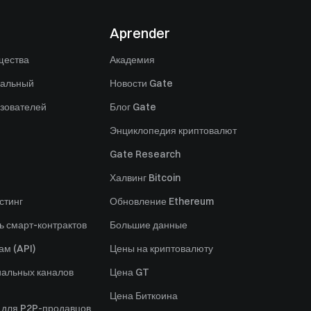
Aprender
щества
Академия
нальный
Новости Gate
зователей
Блог Gate
Энциклопедия криптовалют
Gate Research
Халвинг Bitcoin
стинг
Обновление Ethereum
ь смарт-контрактов
Большие данные
ам (API)
Цены на криптовалюту
альных каналов
Цена GT
Цена Биткоина
 для P2P-продавцов