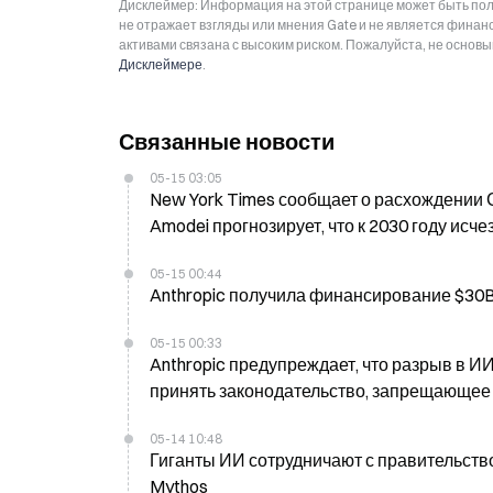
Дисклеймер: Информация на этой странице может быть полу
не отражает взгляды или мнения Gate и не является фина
активами связана с высоким риском. Пожалуйста, не основ
Дисклеймере
.
Связанные новости
05-15 03:05
New York Times сообщает о расхождении С
Amodei прогнозирует, что к 2030 году исч
05-15 00:44
05-15 00:33
Anthropic предупреждает, что разрыв в И
принять законодательство, запрещающее
05-14 10:48
Гиганты ИИ сотрудничают с правительств
Mythos