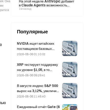
На этой неделе Anthropic добавит
ия. Она
последний квартал.
в Claude Agents возможность
ыми
контролировать бюджет и
1м назад
рите в
рассуждать с учётом региона.
Популярные
NVIDIA ищет китайских
io
поставщиков базовых
станций с поддержкой ИИ
2026-08-06 01:10:02
для развертывания сетей
6G.
XRP тестирует поддержку
на уровне $1,05, в то
время как Ethereum
2026-08-06 09:29:41
удерживается на отметке
$1 908 при низких
В августе индекс S&P 500
объёмах торгов.
вырос на 3,12%, увеличив
рыночную капитализацию
2026-08-06 11:46:40
входящих в него компаний
лью
на 2,1 трлн долларов,
Ежедневный отчёт Gate (6