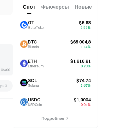
Спот
Фьючерсы
Новые
GT
$6,68
GateToken
1,51%
BTC
$65 004,8
Bitcoin
1,14%
ETH
$1 916,61
Ethereum
0,70%
0/400
SOL
$74,74
рий
Solana
2,67%
USDC
$1,0004
USDCoin
-0,01%
Подробнее