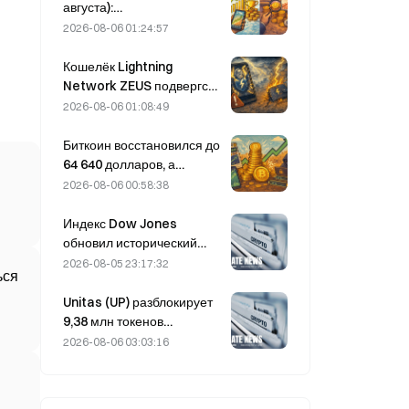
тогда как биткоин
августа):
подорожал лишь на 2%.
привилегированные акции
2026-08-06 01:24:57
STRC компании Strategy
резко выросли; Block
Кошелёк Lightning
повысила прогноз
Network ZEUS подвергся
финансовых результатов
атаке и временно
2026-08-06 01:08:49
на весь 2026 год.
отключён; официально
заявлено, что средства
Биткоин восстановился до
пользователей не
64 640 долларов, а
утрачены.
уязвимость Coldcard
2026-08-06 00:58:38
привела к максимальному
за три месяца числу
Индекс Dow Jones
активных кошельков.
обновил исторический
максимум, продлив
2026-08-05 23:17:32
ься
пятидневное ралли на
ночных торгах; рост
Unitas (UP) разблокирует
обеспечили инвестиции в
9,38 млн токенов
ИИ
стоимостью 3,18 млн
2026-08-06 03:03:16
долларов 13 августа