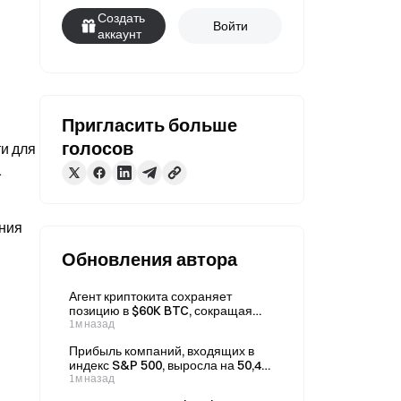
Создать
Войти
аккаунт
Пригласить больше
голосов
и для 
.
ния 
Обновления автора
Агент криптокита сохраняет
позицию в $60K BTC, сокращая
инвестиции в хранение данных
1м назад
для ИИ по мере снижения
Прибыль компаний, входящих в
кредитного плеча
индекс S&P 500, выросла на 50,4%
год к году, значительно превысив
1м назад
прогноз роста на 23,1% за