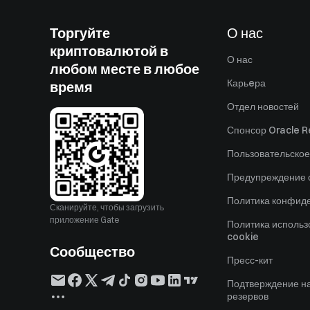
Торгуйте
О нас
криптовалютой в
О нас
любом месте в любое
Карьeра
время
Отдел новостей
Спонсор Oracle Re
Пользовательское
Предупреждение о
Политика конфид
Сканируйте, чтобы загрузить
приложение Gate
Политика исполь
cookie
Сообщество
Пресс-кит
Подтверждение н
резервов