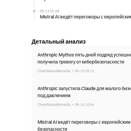
05-14 01:49
Mistral AI ведёт переговоры с европейск
Детальный анализ
Anthropic Mythos пять дней подряд успешн
получила тревогу от кибербезопасности
ChainNewsAbmedia
05-15 03:15
Anthropic запустила Claude для малого биз
под давлением
ChainNewsAbmedia
05-14 10:44
Mistral AI ведёт переговоры с европейски
безопасности