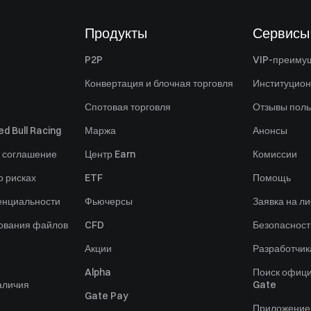
Продукты
Сервисы
P2P
VIP-преиму
Конвертация и блочная торговля
Институцио
Спотовая торговля
Отзывы поль
d Bull Racing
Маржа
Анонсы
 соглашение
Центр Earn
Комиссии
 рисках
ETF
Помощь
енциальности
Фьючерсы
Заявка на ли
зования файлов
CFD
Безопасност
Акции
Разработчик
Alpha
Поиск офици
аличия
Gate
Gate Pay
Приложение