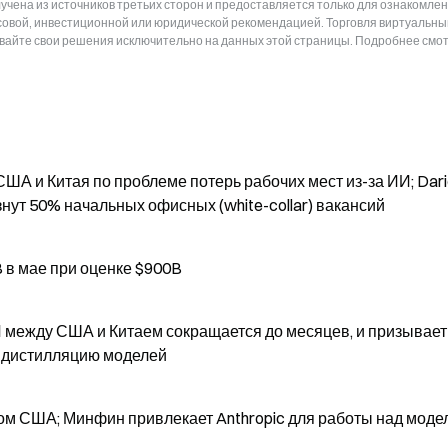
чена из источников третьих сторон и предоставляется только для ознакомлен
нсовой, инвестиционной или юридической рекомендацией. Торговля виртуальн
ывайте свои решения исключительно на данных этой страницы. Подробнее смот
ША и Китая по проблеме потерь рабочих мест из-за ИИ; Dar
езнут 50% начальных офисных (white-collar) вакансий
Anthropic получила финансирование $30B в мае при оценке $900B
И между США и Китаем сокращается до месяцев, и призывает
 дистилляцию моделей
ом США; Минфин привлекает Anthropic для работы над моде