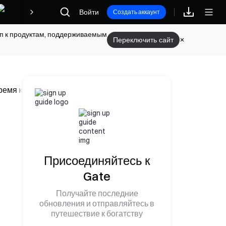
Войти
Награды
Создать аккаунт
туп к продуктам, поддерживаемым
Переключить сайт
время как Mythos Anthropic остается недоступным
Присоединяйтесь к
Gate
Получайте последние
обновления и отправляйтесь в
путешествие к богатству