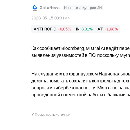
GateNews
Новости индустрии ИИ
2026-05-15 03:31:44
ANTHROPIC
-0,05%
IN
3,91%
AT
-1,68%
Как сообщает Bloomberg, Mistral AI ведёт пе
выявления уязвимостей в ПО, поскольку Mytho
На слушаниях во французском Национальном с
должна помогать сохранять контроль над техн
вопросам кибербезопасности. Mistral не назна
проведённой совместной работы с банками 
Посмотреть источник