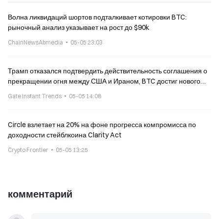
Волна ликвидаций шортов подталкивает котировки BTC:
рыночный анализ указывает на рост до $90k
ChainNewsAbmedia
05-05 23:03
Трамп отказался подтвердить действительность соглашения о
прекращении огня между США и Ираном, BTC достиг нового
максимума с февраля этого года
Gate Instant Trends
05-05 14:08
Circle взлетает на 20% на фоне прогресса компромисса по
доходности стейблкоина Clarity Act
Crypto Frontier
05-05 13:25
комментарий