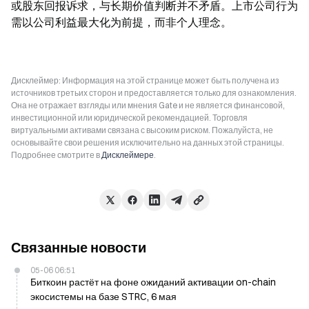
或股东回报诉求，与长期价值判断并不矛盾。上市公司行为
需以公司利益最大化为前提，而非个人理念。
Дисклеймер: Информация на этой странице может быть получена из
источников третьих сторон и предоставляется только для ознакомления.
Она не отражает взгляды или мнения Gate и не является финансовой,
инвестиционной или юридической рекомендацией. Торговля
виртуальными активами связана с высоким риском. Пожалуйста, не
основывайте свои решения исключительно на данных этой страницы.
Подробнее смотрите в
Дисклеймере
.
Связанные новости
05-06 06:51
Биткоин растёт на фоне ожиданий активации on-chain
экосистемы на базе STRC, 6 мая