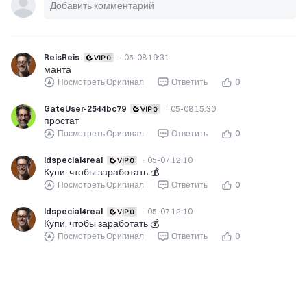
ReisReis
·
05-08 19:31
манта
Посмотреть Оригинал
Ответить
0
GateUser-2544bc79
·
05-08 15:30
простат
Посмотреть Оригинал
Ответить
0
Idspecial4real
·
05-07 12:10
Купи, чтобы заработать 💰️
Посмотреть Оригинал
Ответить
0
Idspecial4real
·
05-07 12:10
Купи, чтобы заработать 💰️
Посмотреть Оригинал
Ответить
0