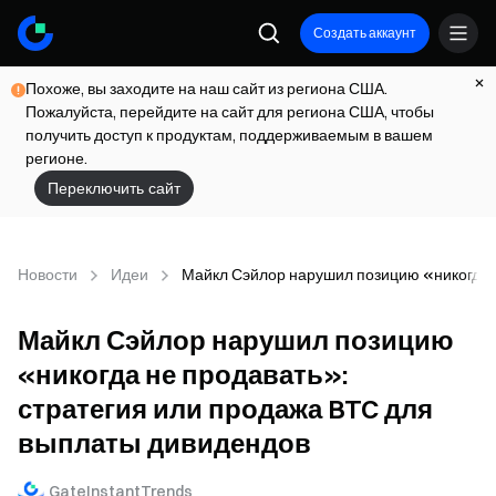
Создать аккаунт
Похоже, вы заходите на наш сайт из региона США.
Пожалуйста, перейдите на сайт для региона США, чтобы
получить доступ к продуктам, поддерживаемым в вашем
регионе.
Переключить сайт
Новости
Идеи
Майкл Сэйлор нарушил позицию «никогда н
Майкл Сэйлор нарушил позицию
«никогда не продавать»:
стратегия или продажа BTC для
выплаты дивидендов
GateInstantTrends