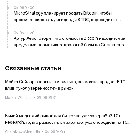
05-06 02:00
MicroStrategy планирует продать Bitcoin, чтобы
профинансировать дивиденды STRC, переходит от
политики «никогда не продавать»
05-05 21:20
Артур Хейс говорит, что стоимость Bitcoin находится за
пределами нормативно-правовой базы на Consensus
Miami 2026
Связанные статьи
Майкл Сейлор впервые заявил, что, возможно, продаст BTC,
влив «укол уверенности» в рынок
Market Whisper
05-06 05:31
Бычий медвежий рынок для биткоина уже завершён? 10x
Research: те, кто разместился заранее, уже опередили на 10%
по прибыли
ChainNewsAbmedia
05-06 04:34