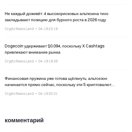
Не каждый доживёт: 4 высокорисковых альткоина тихо
закладывают позицию для бурного роста в 2026 году
Crypto News Land
04-19 23:16
Dogecoin удерживает $0.094, поскольку X Cashtags
привлекают внимание рынка
Crypto News Land
04-19 19:36
Финансовая пружина уже готова щёлкнуть: альтсезон
начинается прямо сейчас, поскольку эти 5 криптовалют
нацеливаются на взрывные движения.
Crypto News Land
04-19 03:31
комментарий