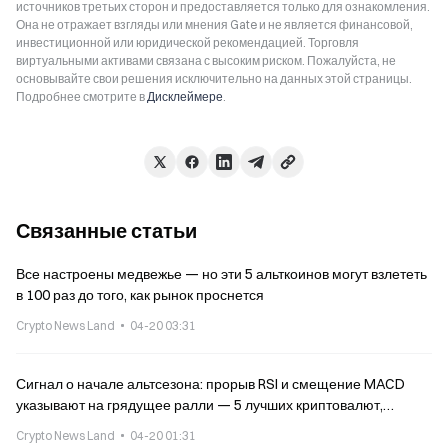
источников третьих сторон и предоставляется только для ознакомления.
Она не отражает взгляды или мнения Gate и не является финансовой,
инвестиционной или юридической рекомендацией. Торговля
виртуальными активами связана с высоким риском. Пожалуйста, не
основывайте свои решения исключительно на данных этой страницы.
Подробнее смотрите в
Дисклеймере
.
Связанные статьи
Все настроены медвежье — но эти 5 альткоинов могут взлететь
в 100 раз до того, как рынок проснется
Crypto News Land
04-20 03:31
Сигнал о начале альтсезона: прорыв RSI и смещение MACD
указывают на грядущее ралли — 5 лучших криптовалют,
которые стоит накапливать перед пробоем
Crypto News Land
04-20 01:31