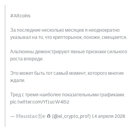
#Altcoins
За последние несколько месяцев я неоднократно 
указывал на то, что крипторынок, похоже, смещается.
Альткоины демонстрируют явные признаки сильного 
роста впереди.
Это может быть тот самый момент, которого многие 
ждали.
Тред с тремя наиболее показательными графиками. 
pic.twitter.com/Yf1ucW4iSz
— 𝕄𝕠𝕦𝕤𝕥𝕒𝕔ⓗ𝕖 🧲 (@el_crypto_prof) 14 апреля 2026