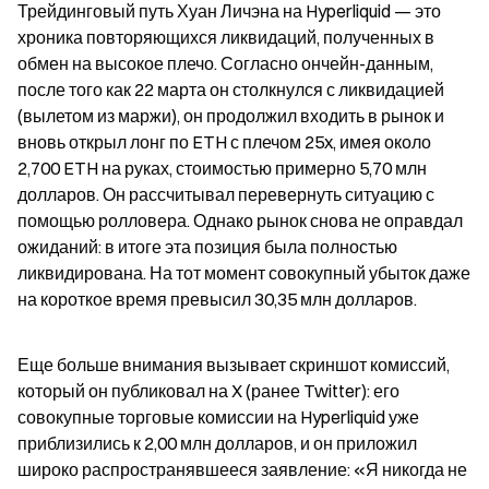
Трейдинговый путь Хуан Личэна на Hyperliquid — это 
хроника повторяющихся ликвидаций, полученных в 
обмен на высокое плечо. Согласно ончейн-данным, 
после того как 22 марта он столкнулся с ликвидацией 
(вылетом из маржи), он продолжил входить в рынок и 
вновь открыл лонг по ETH с плечом 25x, имея около 
2,700 ETH на руках, стоимостью примерно 5,70 млн 
долларов. Он рассчитывал перевернуть ситуацию с 
помощью ролловера. Однако рынок снова не оправдал 
ожиданий: в итоге эта позиция была полностью 
ликвидирована. На тот момент совокупный убыток даже 
на короткое время превысил 30,35 млн долларов.
Еще больше внимания вызывает скриншот комиссий, 
который он публиковал на X (ранее Twitter): его 
совокупные торговые комиссии на Hyperliquid уже 
приблизились к 2,00 млн долларов, и он приложил 
широко распространявшееся заявление: «Я никогда не 