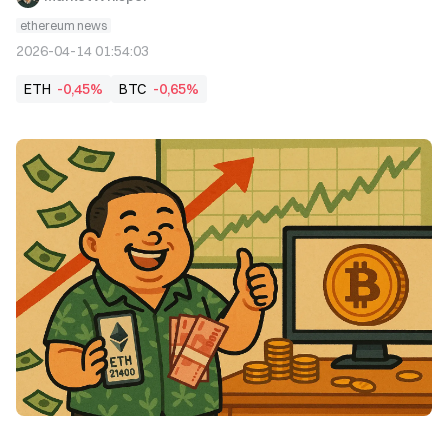
ethereum news
2026-04-14 01:54:03
ETH
-0,45%
BTC
-0,65%