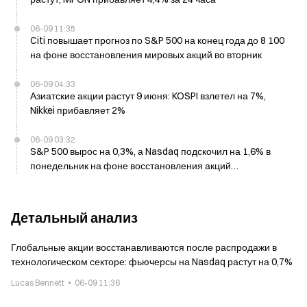
06-09 11:35
Citi повышает прогноз по S&P 500 на конец года до 8 100
на фоне восстановления мировых акций во вторник
06-09 04:33
Азиатские акции растут 9 июня: KOSPI взлетел на 7%,
Nikkei прибавляет 2%
06-09 03:32
S&P 500 вырос на 0,3%, а Nasdaq подскочил на 1,6% в
понедельник на фоне восстановления акций
чипмейкеров и смягчения напряженности после
прекращения огня между Израилем и Ираном
Детальный анализ
Глобальные акции восстанавливаются после распродажи в
технологическом секторе: фьючерсы на Nasdaq растут на 0,7%
Lucas Bennett
06-09 11:36