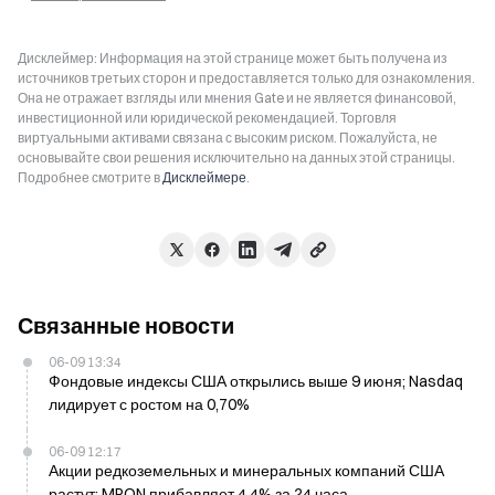
Дисклеймер: Информация на этой странице может быть получена из
источников третьих сторон и предоставляется только для ознакомления.
Она не отражает взгляды или мнения Gate и не является финансовой,
инвестиционной или юридической рекомендацией. Торговля
виртуальными активами связана с высоким риском. Пожалуйста, не
основывайте свои решения исключительно на данных этой страницы.
Подробнее смотрите в
Дисклеймере
.
Связанные новости
06-09 13:34
Фондовые индексы США открылись выше 9 июня; Nasdaq
лидирует с ростом на 0,70%
06-09 12:17
Акции редкоземельных и минеральных компаний США
растут; MPON прибавляет 4,4% за 24 часа