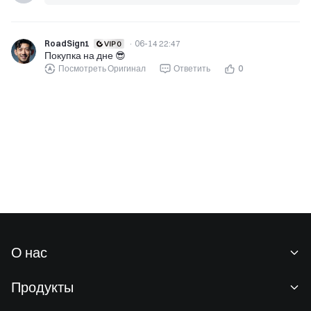
RoadSign1
·
06-14 22:47
Покупка на дне 😎
Посмотреть Оригинал
Ответить
0
О нас
О нас
Продукты
Карьeра