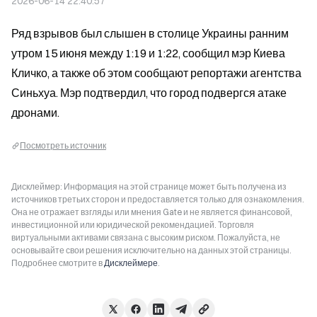
2026-06-14 22:40:57
Ряд взрывов был слышен в столице Украины ранним 
утром 15 июня между 1:19 и 1:22, сообщил мэр Киева 
Кличко, а также об этом сообщают репортажи агентства 
Синьхуа. Мэр подтвердил, что город подвергся атаке 
дронами.
Посмотреть источник
Дисклеймер: Информация на этой странице может быть получена из
источников третьих сторон и предоставляется только для ознакомления.
Она не отражает взгляды или мнения Gate и не является финансовой,
инвестиционной или юридической рекомендацией. Торговля
виртуальными активами связана с высоким риском. Пожалуйста, не
основывайте свои решения исключительно на данных этой страницы.
Подробнее смотрите в
Дисклеймере
.