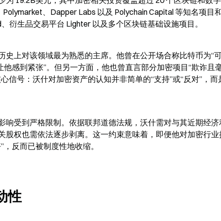
 19.2B美元，其中加密相关投资覆盖超过 20 个区块链和数
ymarket、Dapper Labs 以及 Polychain Capital 等知名项目
nd、衍生品交易平台 Lighter 以及多个区块链基础设施项目。
历史上对该领域最为熟悉的主席。他曾在公开场合称比特币为“
让他感到紧张”。但另一方面，他也曾直言部分加密项目“欺诈且
心信号：沃什对加密资产的认知并非简单的“支持”或“反对”，而
影响受到严格限制。依据联邦道德法规，沃什需对与其近期经济
关股权也需依法逐步剥离。这一约束意味着，即便他对加密行业
”，反而已被制度性地收缩。
动性