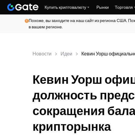
Купить криптовалюту
Рынки
Торговля
Похоже, вы заходите на наш сайт из региона США. По
в вашем регионе.
Новости
Идеи
Кевин Уорш официально
Кевин Уорш офиц
должность предс
сокращения бала
крипторынка