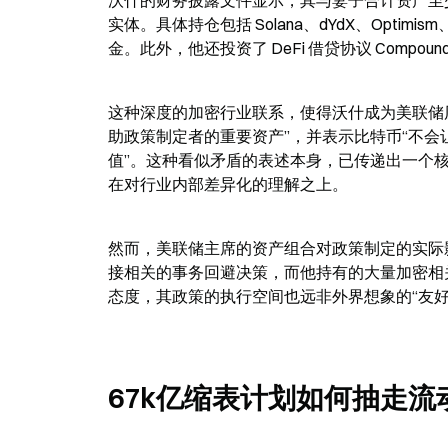
沃什的财务披露文件显示，其与妻子合计资产至少为
实体。具体持仓包括 Solana、dYdX、Optimism、Pol
金。此外，他还投资了 DeFi 借贷协议 Compou
这种深度的加密行业联系，使得沃什成为美联储
助政策制定者的重要资产”，并表示比特币“不会
值”。这种看似矛盾的表述本身，已传递出一个核
在对行业内部差异化的理解之上。
然而，美联储主席的资产组合对政策制定的实际
接相关的事务回避决策，而他持有的大量加密相
态度，其政策的执行空间也远非外界想象的“友好
67k亿缩表计划如何抽走流