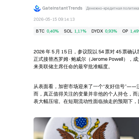
GateInstantTrends
Денежно-кредитная политик
2026-05-15 09:14:13
BTC
0,40%
SOL
1,17%
DYDX
0,93%
OP
1,4
2026 年 5 月 15 日，参议院以 54 票对 45 
正式接替杰罗姆·鲍威尔（Jerome Powell），
来美联储主席任命的最窄批准幅度。
从表面看，加密市场迎来了一个“友好信号”—
而，真正值得关注的变量并非他的个人持仓，而是
表大幅压缩。在短期流动性面临抽走的预期下，