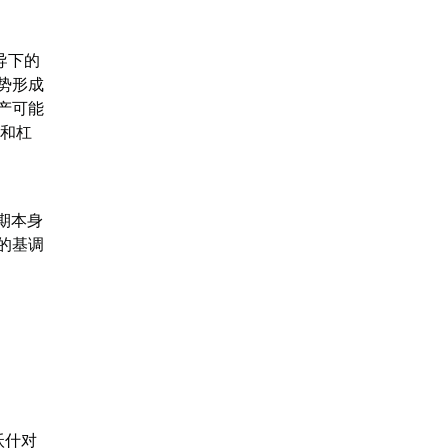
导下的
势形成
产可能
升和杠
预期本身
的基调
沃什对