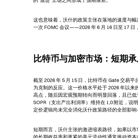
的“激进”立场之间形成了预期落差。
这也意味着，沃什的政策主张在落地的速度与幅
一次 FOMC 会议——2026 年 6 月 16 
比特币与加密市场：短期承
截至 2026 年 5 月 15 日，比特币在 Gate
为克制的反应。这一价格水平处于 2026 年以来的盘
高点，随后因宏观预期转向而明显回落，且已低于 
SOPR（支出产出利润率）维持在 1,0 附近
定价逻辑尚未完全消化沃什政策路径的全部影响
短期而言，沃什主张的激进缩表路径，如果以市
的长期收益率和更紧的美元流动性通常推动资本