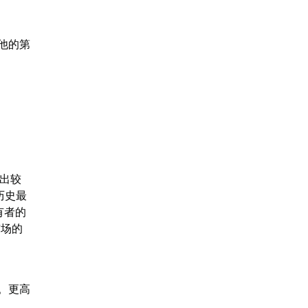
他的第
现出较
的历史最
者的 
市场的
。更高