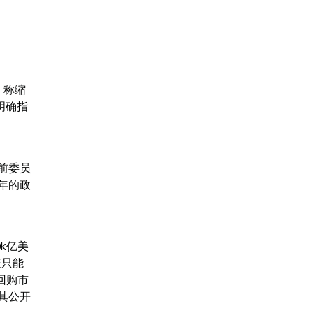
，称缩
明确指
前委员
年的政
k亿美
表只能
回购市
其公开