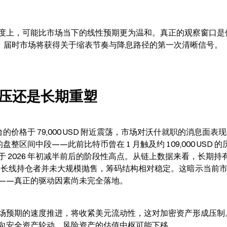
度上，可能比市场当下的线性预期更为温和。真正的观察窗口是
日至 17 日，届时市场将获得关于缩表节奏与降息路径的第一次清晰信号。
压还是长期重塑
 交易平台的价格于 79,000 USD 附近震荡，市场对沃什就职的消息面表
整区间中段——此前比特币曾在 1 月触及约 109,000 USD 
2026 年初减半前后的阶段性高点。从链上数据来看，长期持有
，说明长线持仓者并未大规模抛售，筹码结构相对稳定。这暗示当前
——真正的驱动因素尚未完全落地。
场预期的速度推进，将收紧美元流动性，这对加密资产形成压制
向安全资产轮动，风险资产的估值中枢可能下移。