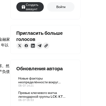
Создать
Войти
аккаунт
Пригласить больше
голосов
的金融家
 年以
席。然
Обновления автора
产负债
Новые факторы
неопределённости вокруг
повышения ставки ФРС в
08-07 14:21
сентябре: как рынки прогнозов
Превью ключевого матча
скорректировали котировки после
легендарной группы LCK: KT
неожиданного сокращения числа
против GEN — как рынок прогнозов
08-07 05:53
рабочих мест вне
Gate оценивает шансы команд на
сельскохозяйственного сектора в