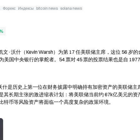
а
Форекс
Индексы
bitcoin news
solana news
9%
票确认凯文·沃什（Kevin Warsh）为第 17 任美联储主席，这位 56 岁
成为美国中央银行的掌舵者。54 票对 45 票的投票结果也是自 1977
—沃什是历史上第一位在财务披露中明确持有加密资产的美联储主
其长期主张的激进缩表计划：将美联储当前约 67k亿美元的资
比特币等风险资产将面临一个高度复杂的政策环境。