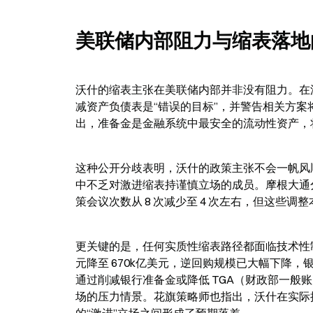
美联储内部阻力与缩表落地
沃什的缩表主张在美联储内部并非没有阻力。在
减资产负债表是“错误的目标”，并警告相关方
出，准备金是金融系统中最安全的流动性资产，
这种公开分歧表明，沃什的政策主张不会一帆风
中不乏对激进缩表持谨慎立场的成员。摩根大通
策会议次数从 8 次减少至 4 次左右，但这些
更关键的是，任何实质性缩表路径都面临技术性制
元降至 670k亿美元，逆回购规模已大幅下降
通过削减银行准备金或降低 TGA（财政部一般账
场的压力情景。花旗策略师也指出，沃什在实际