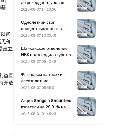
字资产
доходность длинных
до рекордного уровня
和基
выпусков ограничено.
после публикации
2026-08-07 14:13:56
превысивших ожидания
результатов за II квартал и
Однолетний своп
повышения прогноза;
процентных ставок в
可以帮
аналитики назвали ставку
Южной Корее вырос на
2026-08-07 10:03:48
на ИИ «убедительной»
毫无价
2,00 б.п., до 3,4325%, 7
августа.
Шанхайское отделение
是建立
НБК подтвердило курс на
ужесточение контроля над
2026-08-07 09:43:48
криптовалютами на
рабочем совещании 4
Фьючерсы на трех- и
利益直
августа
десятилетние
持开放
государственные
2026-08-07 06:58:31
облигации Южной Кореи
снизились 7 августа в
Акции Sangsin Securities
преддверии аукциона,
взлетели на 29,91% на
который состоится на
фоне слухов о возможном
2026-08-07 01:49:23
следующей неделе.
приобретении компании
банком Sh Nonghyup
Bank.