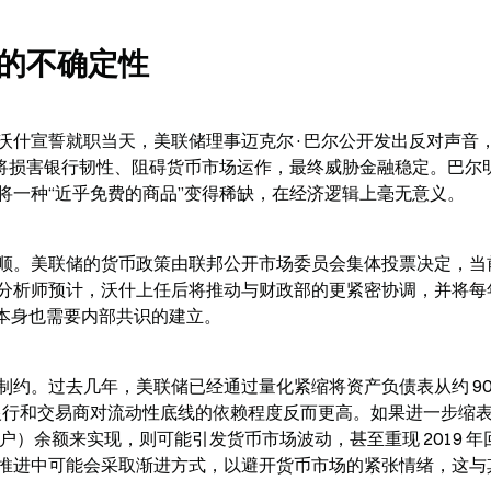
的不确定性
沃什宣誓就职当天，美联储理事迈克尔·巴尔公开发出反对声音
案将损害银行韧性、阻碍货币市场运作，最终威胁金融稳定。巴尔
将一种“近乎免费的商品”变得稀缺，在经济逻辑上毫无意义。
顺。美联储的货币政策由联邦公开市场委员会集体投票决定，当
分析师预计，沃什上任后将推动与财政部的更紧密协调，并将每
调整本身也需要内部共识的建立。
约。过去几年，美联储已经通过量化紧缩将资产负债表从约 90
，银行和交易商对流动性底线的依赖程度反而更高。如果进一步缩
户）余额来实现，则可能引发货币市场波动，甚至重现 2019 年
推进中可能会采取渐进方式，以避开货币市场的紧张情绪，这与