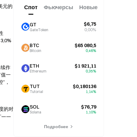
美元的
Спот
Фьючерсы
Новые
$6,75
GT
0,00%
GateToken
性
0% 
BTC
$65 080,5
Bitcoin
0,46%
ETH
$1 921,11
再续作
Ethereum
0,35%
市值一
控”，
TUT
$0,180136
Tutorial
1,14%
SOL
$76,79
度的对
Solana
1,10%
”——
Подробнее