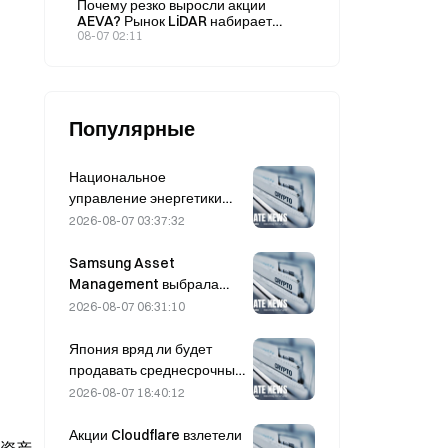
Почему резко выросли акции
победу: 32% против 69%?
июле?
AEVA? Рынок LiDAR набирает
обороты: подробный разбор новой
08-07 02:11
бизнес-модели AEVA
Популярные
Национальное
управление энергетики
Китая содействует
2026-08-07 03:37:32
прорывам в области
силовых полупроводников
Samsung Asset
и оборудования
Management выбрала
сверхвысокого
трёх венчурных партнёров
2026-08-07 06:31:10
напряжения
для инвестирования
средств фонда объёмом
Япония вряд ли будет
90 млрд вон.
продавать среднесрочные
казначейские облигации
2026-08-07 18:40:12
США для валютной
интервенции; влияние на
Акции Cloudflare взлетели