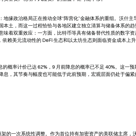
：地缘政治格局正在推动全球“阵营化”金融体系的重组。沃什主
国本土，而这一过程恰恰与各地区建立独立清算与储备体系的趋
意味着双重效应：一方面，比特币等具有储备替代性质的数字资
依赖美元流动性的 DeFi 生态和以太坊生态则面临资金成本上
年零降息的概率计价已达 62%，9 月前降息的概率已不足 40%。这一
降息，其节奏与幅度也可能低于此前预期，宏观层面仍处于偏紧
框架的一次系统性调整。作为首位持有加密资产的美联储主席，