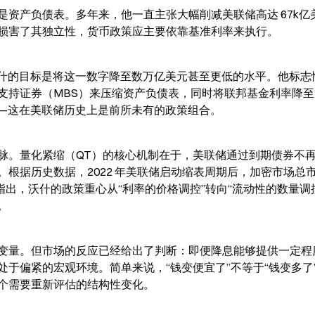
资产负债表。多年来，他一直主张大幅削减美联储高达 67k亿
损害了其独立性，货币政策应主要依靠基准利率来执行。
而沃什的目标是将这一数字降至数万亿美元甚至更低的水平。他标志
押贷款支持证券（MBS）来压缩资产负债表，同时将联邦基金利率降至 3,
进——这在美联储历史上是前所未有的政策组合。
脉。量化紧缩（QT）的核心机制在于，美联储通过到期债券不
根据历史数据，2022 年美联储启动缩表周期后，加密市场总
 的分析指出，沃什的政策重心从“利率的价格调控”转向“流动性的数量调
。
变量。但市场的反应已经给出了判断：即便降息能够提供一定程
于偏紧的宏观环境。简单来说，“钱变便宜了”不等于“钱变多了
个需要重新评估的结构性变化。