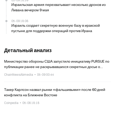
05-09 18:39
Израильская армия перехватывает несколько дронов из
Ливана вечером 9 мая
05-09 18:08
Израиль создает секретную военную базу в иракской
пустыне для поддержки операций против Ирана
Детальный анализ
Министерство обороны США запустило инициативу PURSUE по
публикации ранее не раскрывавшихся секретных досье о
необычных явлениях UAP, связанных с инопланетными
ChainNewsAbmedia
05-09 00:44
объектами, в истории.
Такер Карлсон назвал рынки «фальшивыми» после 60 дней
конфликта на Ближнем Востоке
Coinpedia
05-08 18:18