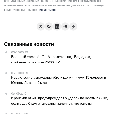
виртуальными активами связана с высоким риском. Пожалуйста, не
основывайте свои решения исключительно на данных этой страницы.
Подробнее смотрите в
Дисклеймере
.
Связанные новости
05-10 00:29
Военный самолёт США пролетел над Багдадом,
сообщает иранское Press TV
05-10 00:09
Израильские авиаудары убили как минимум 15 человек в
Южном Ливане 9 мая
05-09 22:07
Иранский КСИР предупреждает о ударах по целям в США,
если суда будут атакованы, заявляет, что ракеты
нацелены