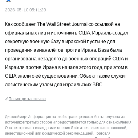
2026-05-10 05:11:29
Как сообщает The Wall Street Journal со ссылкой на 
официальных лиц и источники в США, Израиль создал 
секретную военную базу в иракской пустыне для 
проведения авианалётов против Ирана. База была 
организована незадолго до военных операций США и 
Израиля против Ирана в начале этого года, при этом в 
США знали о её существовании. Объект также служит 
логистическим узлом для израильских ВВС.
Посмотреть источник
Дисклеймер: Информация на этой странице может быть получена из
источников третьих сторон и предоставляется только для ознакомления.
Она не отражает взгляды или мнения Gate и не является финансовой,
инвестиционной или юридической рекомендацией. Торговля