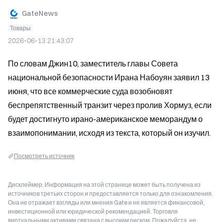
GateNews
Товары
2026-06-13 21:43:07
По словам Джин10, заместитель главы Совета 
национальной безопасности Ирана Набоуян заявил 13 
июня, что все коммерческие суда возобновят 
беспрепятственный транзит через пролив Хормуз, если 
будет достигнуто ирано-американское меморандум о 
взаимопонимании, исходя из текста, который он изучил.
Посмотреть источник
Дисклеймер: Информация на этой странице может быть получена из
источников третьих сторон и предоставляется только для ознакомления.
Она не отражает взгляды или мнения Gate и не является финансовой,
инвестиционной или юридической рекомендацией. Торговля
виртуальными активами связана с высоким риском. Пожалуйста, не