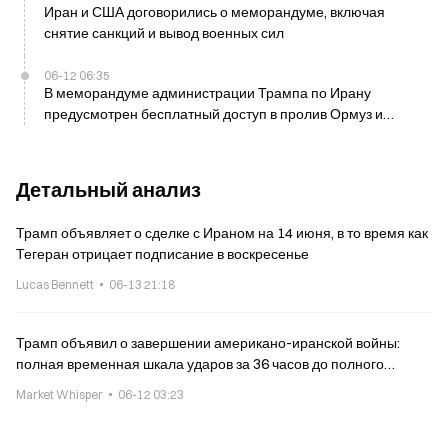
Иран и США договорились о меморандуме, включая
снятие санкций и вывод военных сил
06-12 06:35
В меморандуме администрации Трампа по Ирану
предусмотрен бесплатный доступ в пролив Ормуз и
послабление санкций — сообщает Axios от 11 июня
Детальный анализ
Трамп объявляет о сделке с Ираном на 14 июня, в то время как
Тегеран отрицает подписание в воскресенье
Lucas Bennett
06-13 21:18
Трамп объявил о завершении американо-иранской войны:
полная временная шкала ударов за 36 часов до полного
режима прекращения огня
Market Whisper
06-12 03:23