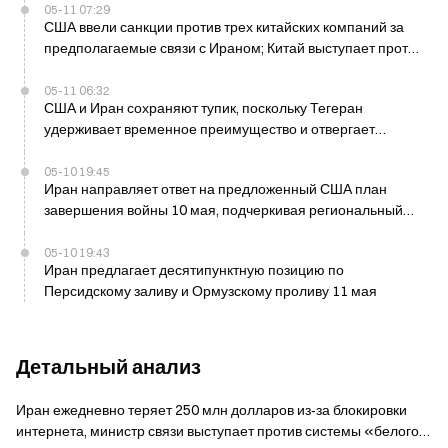
05-11 07:29
США ввели санкции против трех китайских компаний за
предполагаемые связи с Ираном; Китай выступает против
«незаконных» мер 11 мая
05-11 06:32
США и Иран сохраняют тупик, поскольку Тегеран
удерживает временное преимущество и отвергает
демонтаж ядерных объектов
05-10 19:45
Иран направляет ответ на предложенный США план
завершения войны 10 мая, подчеркивая региональный
мир
05-10 19:43
Иран предлагает десятипунктную позицию по
Персидскому заливу и Ормузскому проливу 11 мая
Детальный анализ
Иран ежедневно теряет 250 млн долларов из‑за блокировки
интернета, министр связи выступает против системы «белого