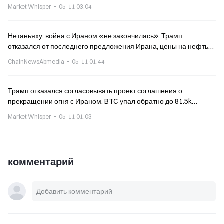
списка»
Market Whisper
05-11 03:04
Нетаньяху: война с Ираном «не закончилась», Трамп
отказался от последнего предложения Ирана, цены на нефть
растут
ChainNewsAbmedia
05-11 01:44
Трамп отказался согласовывать проект соглашения о
прекращении огня с Ираном, BTC упал обратно до 81.5k
долларов
Market Whisper
05-11 01:03
комментарий