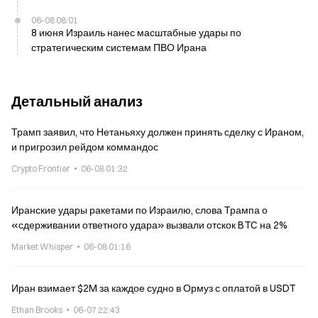
06-08 08:01
8 июня Израиль нанес масштабные удары по
стратегическим системам ПВО Ирана
Детальный анализ
Трамп заявил, что Нетаньяху должен принять сделку с Ираном,
и пригрозил рейдом коммандос
Crypto Frontier
06-08 01:32
Иранские удары ракетами по Израилю, слова Трампа о
«сдерживании ответного удара» вызвали отскок BTC на 2%
Market Whisper
06-08 01:16
Иран взимает $2M за каждое судно в Ормуз с оплатой в USDT
Ethan Brooks
06-07 22:43