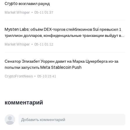
Crypto возглавил раунд
Market Whisper
05-11 01:37
Mysten Labs: объём DEX-торгов стейблкоинов Sui превысил 1
триллион долларов, конфиденциальные транзакции выйдут в
этом году
Market Whisper
05-11 01:12
Сенатор Элизабет Уоррен давит на Марка Цукерберга из-за
попытки запустить Meta Stablecoin Push
CryptoFrontNews
05-10 15:41
комментарий