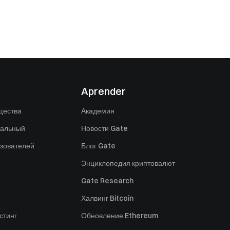
Aprender
щества
Академия
нальный
Новости Gate
зователей
Блог Gate
Энциклопедия криптовалют
Gate Research
Халвинг Bitcoin
стинг
Обновление Ethereum