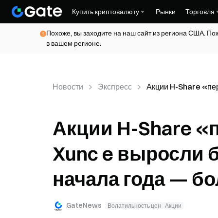
Купить криптовалюту
Рынки
Торговля
Похоже, вы заходите на наш сайт из региона США. По
в вашем регионе.
Новости
Экспресс
Акции H-Share «пер
Акции H-Share «
Xunc e выросли б
начала года — бо
GateNews
Волатильность цен
Акции