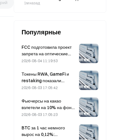
рий
разработки инструмента анализа
1м назад
рисков на базе ИИ
Популярные
FCC подготовила проект
запрета на оптические
модули для китайских
2026-08-04 11:19:53
центров обработки
данных; Xinyuan может
Токены RWA, GameFi и
потерять 27% своей доли
restaking показали
рынка
лучшие результаты на
2026-08-03 17:05:42
рынке в июле
Фьючерсы на какао
взлетели на 10% на фоне
опасений по поводу
2026-08-03 17:05:23
объема предложения,
приближаясь к $6 000 за
BTC за 1 час немного
тонну
вырос на 0,12%: