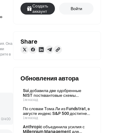
Создать
Войти
аккаунт
» 
Share
ия. Она
ыми
рите в
Обновления автора
Sui добавила две одобренные
NIST постквантовые схемы
подписей: теперь ключи можно
1м назад
менять без изменения адреса
По словам Тома Ли из Fundstrat, в
августе индекс S&P 500 достигнет
7 900–8 000 пунктов, что на 3,6%
1м назад
0/400
выше текущих уровней.
Anthropic объединила усилия с
Millennium Management для