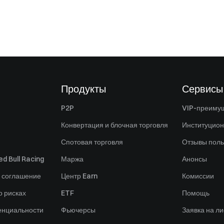
Продукты
Сервисы
P2P
VIP-преиму
Конвертация и блочная торговля
Институцио
Спотовая торговля
Отзывы поль
d Bull Racing
Маржа
Анонсы
 соглашение
Центр Earn
Комиссии
 рисках
ETF
Помощь
енциальности
Фьючерсы
Заявка на ли