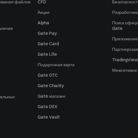
зования файлов
CFD
Безопасност
Акции
Разработчик
Alpha
Поиск офици
аличия
Gate
Gate Pay
Приложение
Gate Card
Партнерска
Gate Life
TradingView
Подарочная карта
Межсетевое
Gate OTC
Gate Charity
Gate магазин
тельных
Gate DEX
Gate Vault