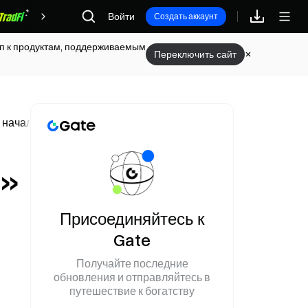
Войти
Награды
Создать аккаунт
туп к продуктам, поддерживаемым
Переключить сайт
 начала года — более чем на 625%
и»
Присоединяйтесь к
Gate
Получайте последние
обновления и отправляйтесь в
путешествие к богатству