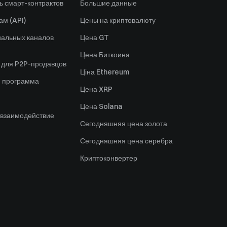
ь смарт-контрактов
Большие данные
ам (API)
Цены на криптовалюту
альных каналов
Цена GT
Цена Биткоина
 для P2P-продавцов
Ціна Ethereum
я программа
Цена XRP
Цена Solana
 взаимодействие
Сегодняшняя цена золота
Сегодняшняя цена серебра
Криптоконвертер