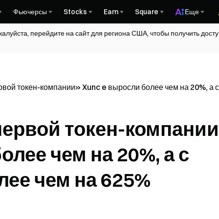
Фьючерсы
Stocks
Earn
Square
Еще
жалуйста, перейдите на сайт для региона США, чтобы получить дос
вой токен-компании» Xunc e выросли более чем на 20%, а с
первой токен-компани
олее чем на 20%, а с
лее чем на 625%