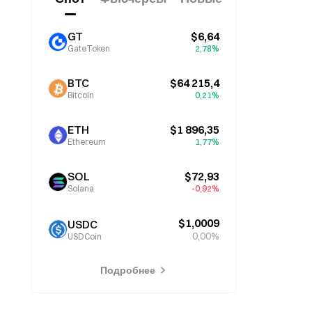
GT
$6,64
GateToken
2,78%
BTC
$64 215,4
Bitcoin
0,21%
ETH
$1 896,35
Ethereum
1,77%
SOL
$72,93
Solana
-0,92%
$1,0009
USDC
0,00%
USDCoin
Подробнее