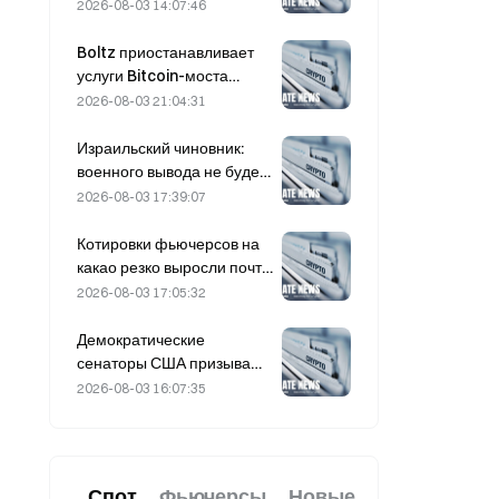
смягчение
2026-08-03 14:07:46
геополитической
напряженности и
Boltz приостанавливает
синхронный рост
услуги Bitcoin-моста
макроэкономических
бесконечно после атак с
2026-08-03 21:04:31
оценок поддержали
применением ИИ
краткосрочный отскок
Израильский чиновник:
военного вывода не будет
до разоружения ХАМАС
2026-08-03 17:39:07
Котировки фьючерсов на
какао резко выросли почти
на 8% за день в прошлую
2026-08-03 17:05:32
пятницу, удивив
участников рынка
Демократические
сенаторы США призывают
CFTC ограничить
2026-08-03 16:07:35
продукты для ставок на
лесные пожары на фоне
рекордного сезона лесных
пожаров
Спот
Фьючерсы
Новые