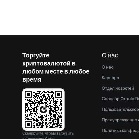
Торгуйте
О нас
криптовалютой в
О нас
любом месте в любое
Карьeра
время
Отдел новостей
Спонсор Oracle Re
Пользовательское
Предупреждение о
Политика конфид
Сканируйте, чтобы загрузить
приложение Gate