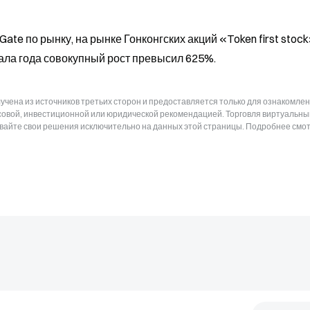
te по рынку, на рынке Гонконгских акций «Token first stock
чала года совокупный рост превысил 625%.
чена из источников третьих сторон и предоставляется только для ознакомлен
нсовой, инвестиционной или юридической рекомендацией. Торговля виртуальн
ывайте свои решения исключительно на данных этой страницы. Подробнее смот