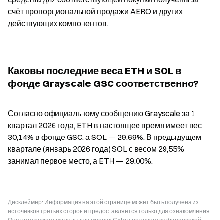
счёт пропорциональной продажи AERO и других 
действующих компонентов.
Каковы последние веса ETH и SOL в 
фонде Grayscale GSC соответственно?
Согласно официальному сообщению Grayscale за 1 
квартал 2026 года, ETH в настоящее время имеет вес 
30,14% в фонде GSC, а SOL — 29,69%. В предыдущем 
квартале (январь 2026 года) SOL с весом 29,55% 
занимал первое место, а ETH — 29,00%.
Дисклеймер: Информация на этой странице может быть получена из
источников третьих сторон и предоставляется только для ознакомления.
Она не отражает взгляды или мнения Gate и не является финансовой,