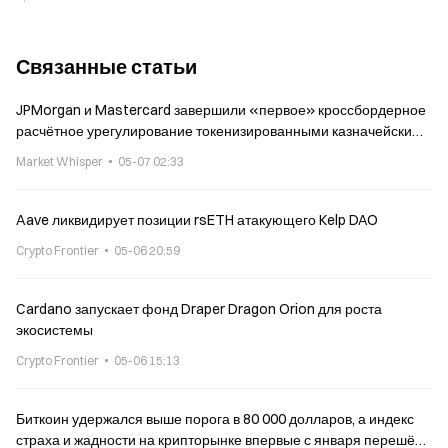
Связанные статьи
JPMorgan и Mastercard завершили «первое» кроссбордерное
расчётное урегулирование токенизированными казначейскими
облигациями США на основе XRP-реестра
Market Whisper
05-07 02:33
Aave ликвидирует позиции rsETH атакующего Kelp DAO
Crypto Frontier
05-06 20:59
Cardano запускает фонд Draper Dragon Orion для роста
экосистемы
Crypto Frontier
05-06 15:13
Биткоин удержался выше порога в 80 000 долларов, а индекс
страха и жадности на крипторынке впервые с января перешёл