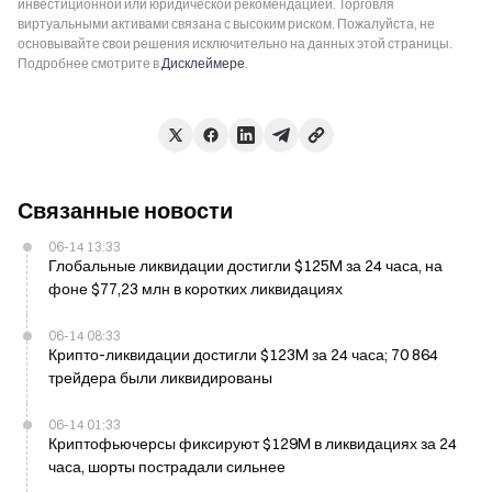
инвестиционной или юридической рекомендацией. Торговля
виртуальными активами связана с высоким риском. Пожалуйста, не
основывайте свои решения исключительно на данных этой страницы.
Подробнее смотрите в
Дисклеймере
.
Связанные новости
06-14 13:33
Глобальные ликвидации достигли $125M за 24 часа, на
фоне $77,23 млн в коротких ликвидациях
06-14 08:33
Крипто-ликвидации достигли $123M за 24 часа; 70 864
трейдера были ликвидированы
06-14 01:33
Криптофьючерсы фиксируют $129M в ликвидациях за 24
часа, шорты пострадали сильнее