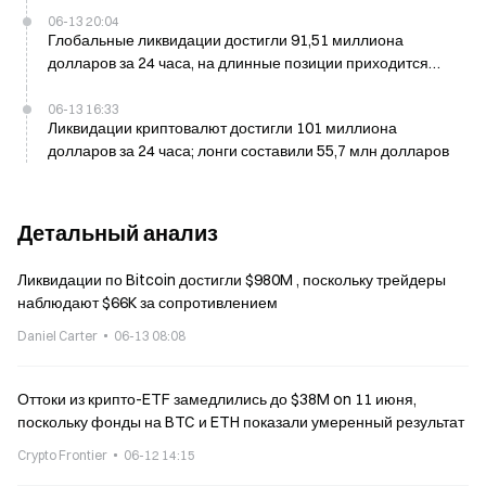
06-13 20:04
Глобальные ликвидации достигли 91,51 миллиона
долларов за 24 часа, на длинные позиции приходится
48,45 млн долларов
06-13 16:33
Ликвидации криптовалют достигли 101 миллиона
долларов за 24 часа; лонги составили 55,7 млн долларов
Детальный анализ
Ликвидации по Bitcoin достигли $980M , поскольку трейдеры
наблюдают $66K за сопротивлением
Daniel Carter
06-13 08:08
Оттоки из крипто-ETF замедлились до $38M on 11 июня,
поскольку фонды на BTC и ETH показали умеренный результат
Crypto Frontier
06-12 14:15