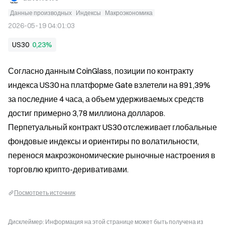
Данные производных
Индексы
Макроэкономика
2026-05-19 04:01:03
US30
0,23%
Согласно данным CoinGlass, позиции по контракту 
индекса US30 на платформе Gate взлетели на 891,39% 
за последние 4 часа, а объем удерживаемых средств 
достиг примерно 3,78 миллиона долларов. 
Перпетуальный контракт US30 отслеживает глобальные 
фондовые индексы и ориентиры по волатильности, 
перенося макроэкономические рыночные настроения в 
торговлю крипто-деривативами.
Посмотреть источник
Дисклеймер: Информация на этой странице может быть получена из