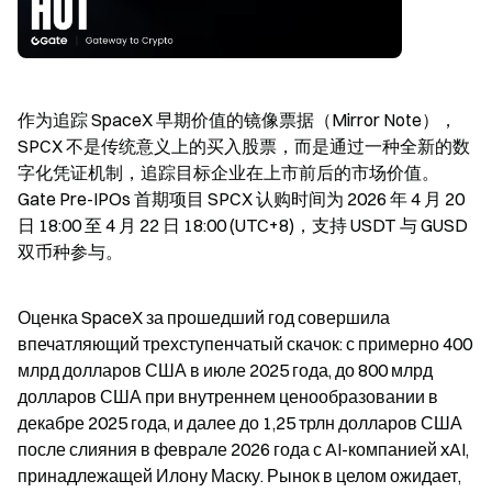
作为追踪 SpaceX 早期价值的镜像票据（Mirror Note），
SPCX 不是传统意义上的买入股票，而是通过一种全新的数
字化凭证机制，追踪目标企业在上市前后的市场价值。
Gate Pre-IPOs 首期项目 SPCX 认购时间为 2026 年 4 月 20 
日 18:00 至 4 月 22 日 18:00 (UTC+8)，支持 USDT 与 GUSD 
双币种参与。
Оценка SpaceX за прошедший год совершила 
впечатляющий трехступенчатый скачок: с примерно 400 
млрд долларов США в июле 2025 года, до 800 млрд 
долларов США при внутреннем ценообразовании в 
декабре 2025 года, и далее до 1,25 трлн долларов США 
после слияния в феврале 2026 года с AI-компанией xAI, 
принадлежащей Илону Маску. Рынок в целом ожидает, 