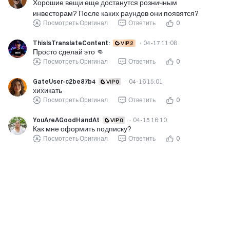
Хорошие вещи еще достанутся розничным
инвесторам? После каких раундов они появятся?
Посмотреть Оригинал
Ответить
0
ThisIsTranslateContent:
·
04-17 11:08
Просто сделай это 👊
Посмотреть Оригинал
Ответить
0
GateUser-c2be87b4
·
04-16 15:01
хихикать
Посмотреть Оригинал
Ответить
0
YouAreAGoodHandAt
·
04-15 16:10
Как мне оформить подписку?
Посмотреть Оригинал
Ответить
0