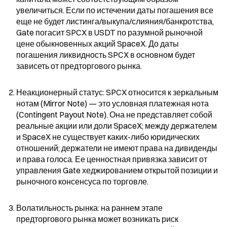
увеличиться. Если по истечении даты погашения все 
еще не будет листинга/выкупа/слияния/банкротства, 
Gate погасит SPCX в USDT по разумной рыночной 
цене обыкновенных акций SpaceX. До даты 
погашения ликвидность SPCX в основном будет 
зависеть от предторгового рынка.
Неакционерный статус: SPCX относится к зеркальным 
нотам (Mirror Note) — это условная платежная нота 
(Contingent Payout Note). Она не представляет собой 
реальные акции или доли SpaceX; между держателем 
и SpaceX не существует каких-либо юридических 
отношений; держатели не имеют права на дивиденды 
и права голоса. Ее ценностная привязка зависит от 
управления Gate хеджированием открытой позиции и 
рыночного консенсуса по торговле.
Волатильность рынка: на раннем этапе 
предторгового рынка может возникать риск 