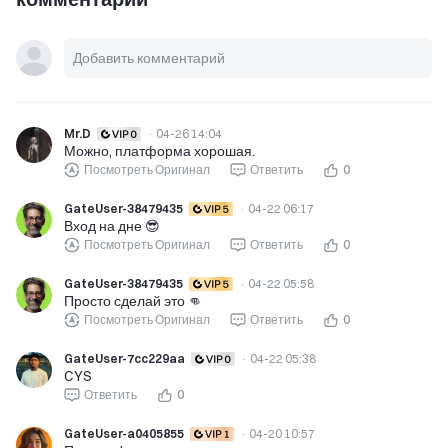
Mr.D
·
04-26 14:04
Можно, платформа хорошая.
Посмотреть Оригинал
Ответить
0
GateUser-38479435
·
04-22 06:17
Вход на дне 😎
Посмотреть Оригинал
Ответить
0
GateUser-38479435
·
04-22 05:58
Просто сделай это 👊
Посмотреть Оригинал
Ответить
0
GateUser-7cc229aa
·
04-22 05:38
CYS
Ответить
0
GateUser-a0405855
·
04-20 10:57