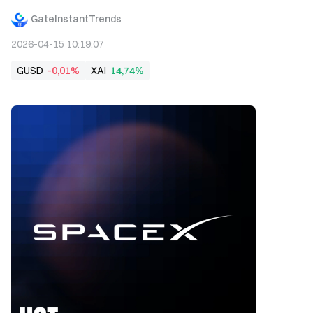
GateInstantTrends
2026-04-15 10:19:07
GUSD
-0,01%
XAI
14,74%