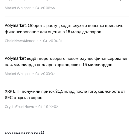
намекает на масштабирование
Market Whisper
04-20 06:55
Polymarket: Обороты растут, ходят слухи о попытке привлечь
финансирование для оценки в 15 млрд долларов
ChainNewsAbmedia
04-20 04:31
Polymarket ведёт переговоры о новом раунде финансирования
на 4 миллиарда долларов при оценке в 15 миллиардов
долларов
Market Whisper
04-20 03:37
XRP ETF получили приток $1,5 млрд после того, как ясность от
SEC открыла спрос
CryptoFrontNews
04-19 22:02
комментарий