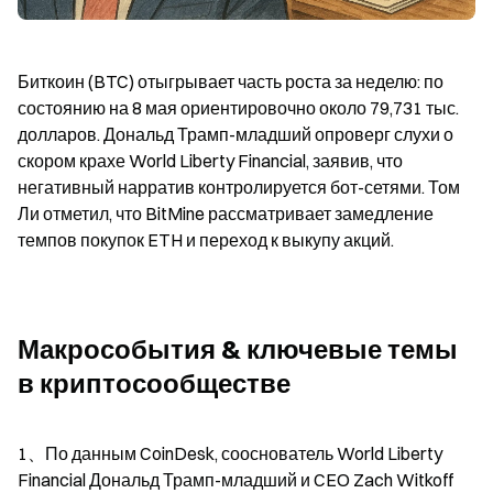
Биткоин (BTC) отыгрывает часть роста за неделю: по 
состоянию на 8 мая ориентировочно около 79,731 тыс. 
долларов. Дональд Трамп-младший опроверг слухи о 
скором крахе World Liberty Financial, заявив, что 
негативный нарратив контролируется бот-сетями. Том 
Ли отметил, что BitMine рассматривает замедление 
темпов покупок ETH и переход к выкупу акций.
Макрособытия & ключевые темы 
в криптосообществе
1、По данным CoinDesk, сооснователь World Liberty 
Financial Дональд Трамп-младший и CEO Zach Witkoff 