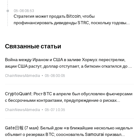
05-06 08:53
Стратегия может продать Bitcoin, чтобы
профинансировать дивиденды STRC, поскольку годовые
обязательства достигают 1,5 млрд долларов
Связанные статьи
Война между Ираном и США в заливе Хормуз: перестрелки,
акции США растут, доллар отступает, а биткоин откатился до 80
000 долларов.
ChainNewsAbmedia
05-08 00:05
CryptoQuant: Рост BTC в апреле был обусловлен фьючерсами
с бессрочными контрактами, предупреждение о рисках
коррекции
ChainNewsAbmedia
05-07 10:35
Gate日報 (7 мая): Белый дом «в ближайшие несколько недель»
объявит о резервах BTC; сооснователь Samourai призвал