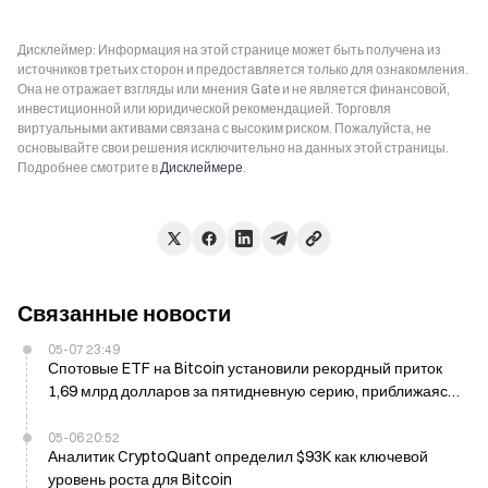
Дисклеймер: Информация на этой странице может быть получена из
источников третьих сторон и предоставляется только для ознакомления.
Она не отражает взгляды или мнения Gate и не является финансовой,
инвестиционной или юридической рекомендацией. Торговля
виртуальными активами связана с высоким риском. Пожалуйста, не
основывайте свои решения исключительно на данных этой страницы.
Подробнее смотрите в
Дисклеймере
.
Связанные новости
05-07 23:49
Спотовые ETF на Bitcoin установили рекордный приток
1,69 млрд долларов за пятидневную серию, приближаясь
к сопротивлению $85K
05-06 20:52
Аналитик CryptoQuant определил $93K как ключевой
уровень роста для Bitcoin