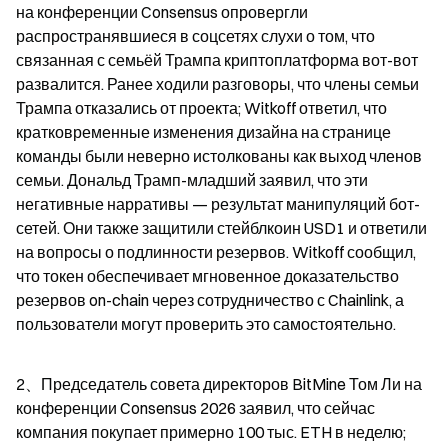
на конференции Consensus опровергли 
распространявшиеся в соцсетях слухи о том, что 
связанная с семьёй Трампа криптоплатформа вот-вот 
развалится. Ранее ходили разговоры, что члены семьи 
Трампа отказались от проекта; Witkoff ответил, что 
кратковременные изменения дизайна на странице 
команды были неверно истолкованы как выход членов 
семьи. Дональд Трамп-младший заявил, что эти 
негативные нарративы — результат манипуляций бот-
сетей. Они также защитили стейблкоин USD1 и ответили 
на вопросы о подлинности резервов. Witkoff сообщил, 
что токен обеспечивает мгновенное доказательство 
резервов on-chain через сотрудничество с Chainlink, а 
пользователи могут проверить это самостоятельно.
2、Председатель совета директоров BitMine Том Ли на 
конференции Consensus 2026 заявил, что сейчас 
компания покупает примерно 100 тыс. ETH в неделю; 