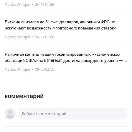
делать криптопожертвования
Market Whisper
05-07 01:35
Биткоин снизился до 81 тыс. долларов, чиновники ФРС не
исключают возможность «повторного повышения ставок»
Market Whisper
05-07 01:06
Рыночная капитализация токенизированных «казначейских
облигаций США» на Ethereum достигла рекордного уровня — 8
млрд долларов
Market Whisper
05-06 02:10
комментарий