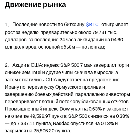
Движение рынка
1、Последние новости по биткоину: 
$BTC 
  отыгрывает 
рост за неделю, предварительно около 79,731 тыс. 
долларов; за последние 24 часа ликвидации на 94,60 
млн долларов, основной объём — по лонгам;
2、Акции в США: индекс S&P 500 7 мая завершил торги 
снижением; Intel и другие чипы сначала выросли, а 
затем откатились. США ждут ответ на предложение 
Ирану по перезапуску Ормузского пролива и 
завершению боевых действий, параллельно инвесторы 
переваривают плотный поток опубликованных отчётов. 
Промышленный индекс Dow упал на 0,63% и закрылся 
на отметке 49,596.97 пункта; S&P 500 снизился на 0,38% 
— до 7,337.11 пункта; Nasdaq опустился на 0,13% и 
закрылся на 25,806.20 пункта.