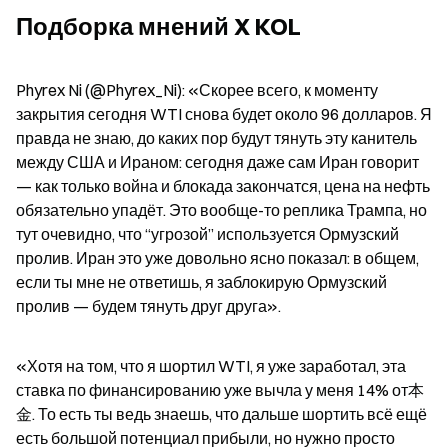
Подборка мнений X KOL
Phyrex Ni (@Phyrex_Ni): «Скорее всего, к моменту 
закрытия сегодня WTI снова будет около 96 долларов. Я 
правда не знаю, до каких пор будут тянуть эту канитель 
между США и Ираном: сегодня даже сам Иран говорит 
— как только война и блокада закончатся, цена на нефть 
обязательно упадёт. Это вообще-то реплика Трампа, но 
тут очевидно, что “угрозой” используется Ормузский 
пролив. Иран это уже довольно ясно показал: в общем, 
если ты мне не ответишь, я заблокирую Ормузский 
пролив — будем тянуть друг друга».
«Хотя на том, что я шортил WTI, я уже заработал, эта 
ставка по финансированию уже вычла у меня 14% от本
金. То есть ты ведь знаешь, что дальше шортить всё ещё 
есть большой потенциал прибыли, но нужно просто 