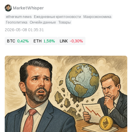
MarketWhisper
ethereum news
Ежедневные криптоновости
Макроэкономика
Геополитика
Ончейн данные
Товары
2026-05-08 01:35:31
BTC
0,42%
ETH
1,58%
LINK
-0,30%