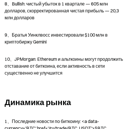
8、Bullish: чистый убыток в 1 квартале — 605 млн 
долларов, скорректированная чистая прибыль — 20,3 
млн долларов
9、Братья Уинклвосс инвестировали $100 млн в 
криптобиржу Gemini
10、JPMorgan: Ethereum и альткоины могут продолжить 
отставание от биткоина, если активность в сети 
существенно не улучшится
Динамика рынка
1、Последние новости по биткоину: <a data-
currency='BTC' href='/ru/trade/BTC_USDT'>$BTC   