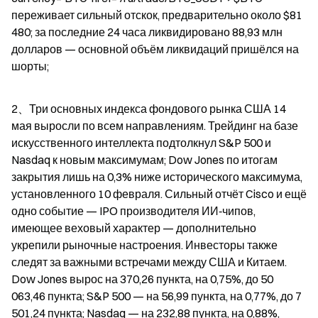
переживает сильный отскок, предварительно около $81 
480; за последние 24 часа ликвидировано 88,93 млн 
долларов — основной объём ликвидаций пришёлся на 
шорты;
2、Три основных индекса фондового рынка США 14 
мая выросли по всем направлениям. Трейдинг на базе 
искусственного интеллекта подтолкнул S&P 500 и 
Nasdaq к новым максимумам; Dow Jones по итогам 
закрытия лишь на 0,3% ниже исторического максимума, 
установленного 10 февраля. Сильный отчёт Cisco и ещё 
одно событие — IPO производителя ИИ‑чипов, 
имеющее веховый характер — дополнительно 
укрепили рыночные настроения. Инвесторы также 
следят за важными встречами между США и Китаем. 
Dow Jones вырос на 370,26 пункта, на 0,75%, до 50 
063,46 пункта; S&P 500 — на 56,99 пункта, на 0,77%, до 7 
501,24 пункта; Nasdaq — на 232,88 пункта, на 0,88%, 