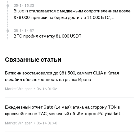
05-14 15:33
Bitcoin сталкивается с медвежьим сопротивлением возле
$76 000: притоки на биржи достигли 11 000 BTC,
предупреждает CryptoQuant
05-14 14:57
BTC пробил отметку 81 000 USDT
Связанные статьи
Биткоин восстановился до $81 500, саммит США и Китая
ослабил обеспокоенность на рынке Ирана
Market Whisper
05-15 01:02
Ежедневный отчёт Gate (14 мая): атака на сторону TON в
кроссчейн-слое TAC; месячный объём торгов Polymarket
снизился почти на 9%
Market Whisper
05-14 01:40