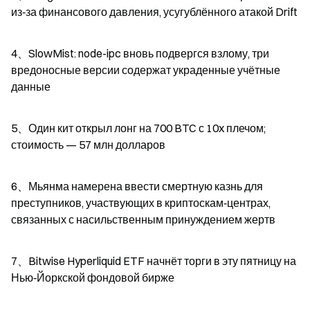
из‑за финансового давления, усугублённого атакой Drift
4、SlowMist: node-ipc вновь подвергся взлому, три 
вредоносные версии содержат украденные учётные 
данные
5、Один кит открыл лонг на 700 BTC с 10x плечом; 
стоимость — 57 млн долларов
6、Мьянма намерена ввести смертную казнь для 
преступников, участвующих в криптоскам‑центрах, 
связанных с насильственным принуждением жертв
7、Bitwise Hyperliquid ETF начнёт торги в эту пятницу на 
Нью‑Йоркской фондовой бирже