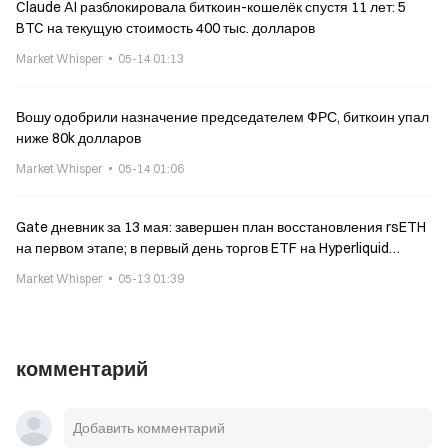
Claude AI разблокировала биткоин-кошелёк спустя 11 лет: 5
BTC на текущую стоимость 400 тыс. долларов
Market Whisper
05-14 01:13
Вошу одобрили назначение председателем ФРС, биткоин упал
ниже 80k долларов
Market Whisper
05-14 01:06
Gate дневник за 13 мая: завершен план восстановления rsETH
на первом этапе; в первый день торгов ETF на Hyperliquid
объем составил 1,8 млн долларов
Market Whisper
05-13 01:39
комментарий