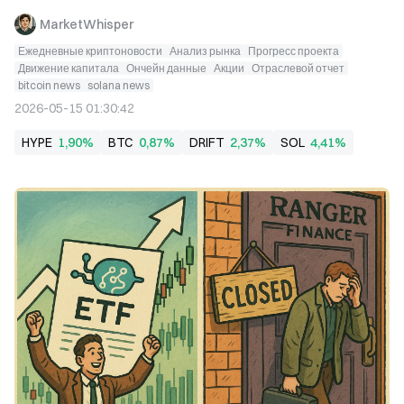
MarketWhisper
Ежедневные криптоновости
Анализ рынка
Прогресс проекта
Движение капитала
Ончейн данные
Акции
Отраслевой отчет
bitcoin news
solana news
2026-05-15 01:30:42
HYPE
1,90%
BTC
0,87%
DRIFT
2,37%
SOL
4,41%