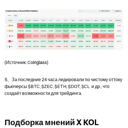
(Источник: Coinglass)
5、За последние 24 часа лидировали по чистому оттоку 
фьючерсы $BTC, $ZEC, $ETH, $DOT, $CL  и др., что 
создаёт возможности для трейдинга.
Подборка мнений X KOL