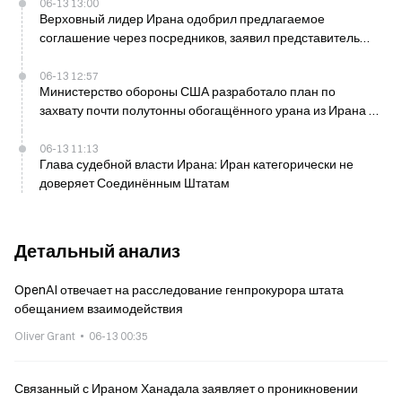
06-13 13:00
Верховный лидер Ирана одобрил предлагаемое
соглашение через посредников, заявил представитель
США
06-13 12:57
Министерство обороны США разработало план по
захвату почти полутонны обогащённого урана из Ирана в
мае, Трамп не одобрил
06-13 11:13
Глава судебной власти Ирана: Иран категорически не
доверяет Соединённым Штатам
Детальный анализ
OpenAI отвечает на расследование генпрокурора штата
обещанием взаимодействия
Oliver Grant
06-13 00:35
Связанный с Ираном Ханадала заявляет о проникновении