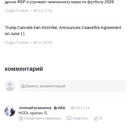
дрона ФБР и угрожает чемпионату мира по футболу 2026
Crypto Frontier
06-12 17:18
Trump Cancels Iran Airstrike, Announces Ceasefire Agreement
on June 11
Crypto Frontier
06-12 03:33
комментарий
JoshuaParawansa
·
06-13 21:14
HODL крепко 💪
Посмотреть Оригинал
Ответить
0