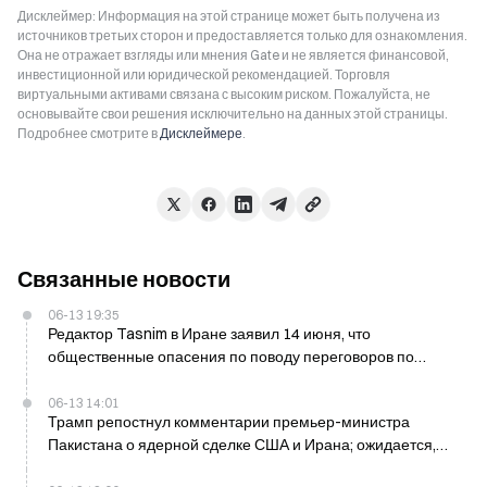
Дисклеймер: Информация на этой странице может быть получена из
источников третьих сторон и предоставляется только для ознакомления.
Она не отражает взгляды или мнения Gate и не является финансовой,
инвестиционной или юридической рекомендацией. Торговля
виртуальными активами связана с высоким риском. Пожалуйста, не
основывайте свои решения исключительно на данных этой страницы.
Подробнее смотрите в
Дисклеймере
.
Связанные новости
06-13 19:35
Редактор Tasnim в Иране заявил 14 июня, что
общественные опасения по поводу переговоров по
ядерной сделке обоснованны
06-13 14:01
Трамп репостнул комментарии премьер-министра
Пакистана о ядерной сделке США и Ирана; ожидается,
что сделка будет завершена в течение 24 часов