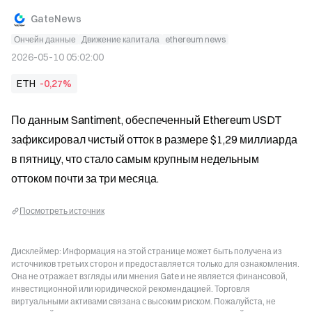
GateNews
Ончейн данные
Движение капитала
ethereum news
2026-05-10 05:02:00
ETH
-0,27%
По данным Santiment, обеспеченный Ethereum USDT 
зафиксировал чистый отток в размере $1,29 миллиарда 
в пятницу, что стало самым крупным недельным 
оттоком почти за три месяца.
Посмотреть источник
Дисклеймер: Информация на этой странице может быть получена из
источников третьих сторон и предоставляется только для ознакомления.
Она не отражает взгляды или мнения Gate и не является финансовой,
инвестиционной или юридической рекомендацией. Торговля
виртуальными активами связана с высоким риском. Пожалуйста, не