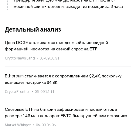
Трейдер теряет 1,48 млн долларов на ETH после 3-
месячной свинг-торговли, выходит из позиции за 3 часа
Детальный анализ
Цена DOGE сталкивается с медвежьей клиновидной
формацией, несмотря на свежий спрос на ETF
Crypto News Land
05-09 16:31
Ethereum сталкивается с сопротивлением $2,4K, поскольку
возникает настройка $4,9K
Crypto Frontier
05-09 12:11
Спотовые ETF на биткоин зафиксировали чистый отток в
размере 146 млн долларов: FBTC был крупнейшим источником
оттока за один день.
Market Whisper
05-09 05:05