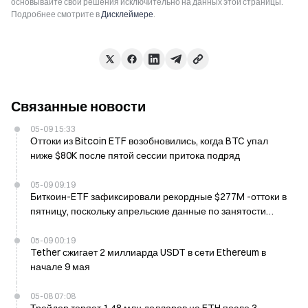
основывайте свои решения исключительно на данных этой страницы.
Подробнее смотрите в
Дисклеймере
.
Связанные новости
05-09 15:33
Оттоки из Bitcoin ETF возобновились, когда BTC упал
ниже $80K после пятой сессии притока подряд
05-09 09:19
Биткоин-ETF зафиксировали рекордные $277M -оттоки в
пятницу, поскольку апрельские данные по занятости
превзошли ожидания, но не смогли ослабить
макроэкономические опасения
05-09 00:19
Tether сжигает 2 миллиарда USDT в сети Ethereum в
начале 9 мая
05-08 07:08