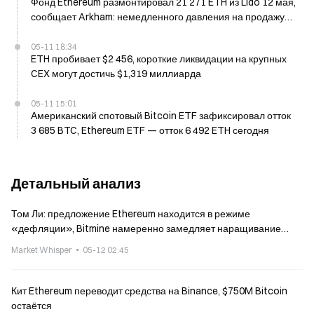
Фонд Ethereum размонтировал 21 271 ETH из Lido 12 мая,
сообщает Arkham: немедленного давления на продажу
нет
05-11 18:34
ETH пробивает $2 456, короткие ликвидации на крупных
CEX могут достичь $1,319 миллиарда
05-11 15:01
Американский спотовый Bitcoin ETF зафиксировал отток
3 685 BTC, Ethereum ETF — отток 6 492 ETH сегодня
Детальный анализ
Том Ли: предложение Ethereum находится в режиме
«дефляции», Bitmine намеренно замедляет наращивание
позиций
Market Whisper
05-12 02:45
Кит Ethereum переводит средства на Binance, $750M Bitcoin
остаётся