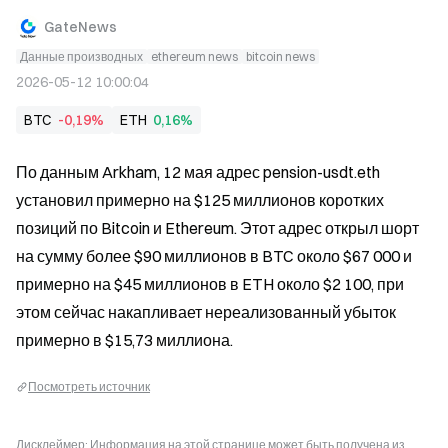
GateNews
Данные производных
ethereum news
bitcoin news
2026-05-12 10:00:04
BTC
-0,19%
ETH
0,16%
По данным Arkham, 12 мая адрес pension-usdt.eth 
установил примерно на $125 миллионов коротких 
позиций по Bitcoin и Ethereum. Этот адрес открыл шорт 
на сумму более $90 миллионов в BTC около $67 000 и 
примерно на $45 миллионов в ETH около $2 100, при 
этом сейчас накапливает нереализованный убыток 
примерно в $15,73 миллиона.
Посмотреть источник
Дисклеймер: Информация на этой странице может быть получена из