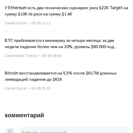
У Ethereum есть два технических сценария: риск $22K Target на
сумму $10K vs риск на сумму $1.4K
Daniel Carter
06-05 12:12
BTC приближается к минимуму за четыре месяца: за две
недели падение более чем на 20%, уровень $60 000 под
вопросом
Gate Instant Trends
06-05 06:46
Bitcoin восстанавливается на 5,5% после $617M длинных
ликвидаций: падение до $61K
Daniel Carter
06-05 05:33
комментарий