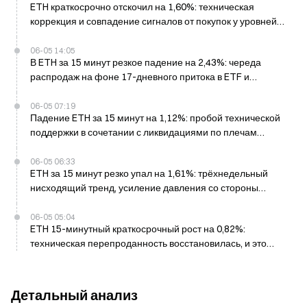
ETH краткосрочно отскочил на 1,60%: техническая
коррекция и совпадение сигналов от покупок у уровней
поддержки
06-05 14:05
В ETH за 15 минут резкое падение на 2,43%: череда
распродаж на фоне 17-дневного притока в ETF и
ликвидаций с плечом
06-05 07:19
Падение ETH за 15 минут на 1,12%: пробой технической
поддержки в сочетании с ликвидациями по плечам
спровоцировали краткосрочные распродажи
06-05 06:33
ETH за 15 минут резко упал на 1,61%: трёхнедельный
нисходящий тренд, усиление давления со стороны
продавцов и каскад ликвидаций по маржинальным
позициям
06-05 05:04
ETH 15-минутный краткосрочный рост на 0,82%:
техническая перепроданность восстановилась, и это
совпало с закрытием позиций шортов
Детальный анализ