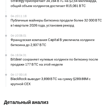
Strategy приобретает 34,164 BTC на $2,54 миллиарда,
общий объем холдингов достигает 815,061 BTC
04-20 11:16
Публичные майнеры Биткоина продали более 32 000 BTC
в I квартале 2026 года, установив рекорд
04-20 08:01
Французская компания Capital B увеличила холдинги
биткоина до 2,937 BTC
04-18 04:31
Bitdeer сохраняет нулевые холдинги по биткоину после
продажи 177 BTC на этой неделе
04-17 00:16
BlackRock выводит 3,899 BTC на сумму $289.88M с
крупной CEX
Детальный анализ