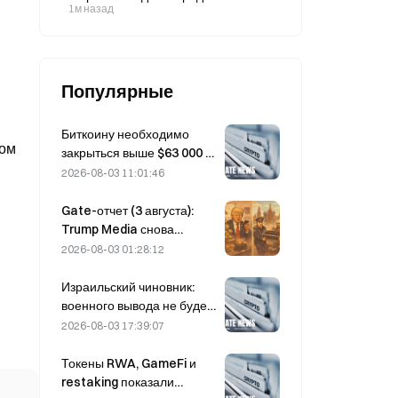
акций по цене $90,42 3 августа.
1м назад
Популярные
Биткоину необходимо
ром
закрыться выше $63 000 в
августе, чтобы
2026-08-03 11:01:46
подтвердить дно
медвежьего рынка —
Gate-отчет (3 августа):
исследование 10x
Trump Media снова
утверждает
покупает по высокой цене
2026-08-03 01:28:12
и продаёт по низкой,
переправив ещё 2628
Израильский чиновник:
BTC; запрет на
военного вывода не будет
криптодобычу в Москве
до разоружения ХАМАС
2026-08-03 17:39:07
вступит в силу в августе
Токены RWA, GameFi и
restaking показали