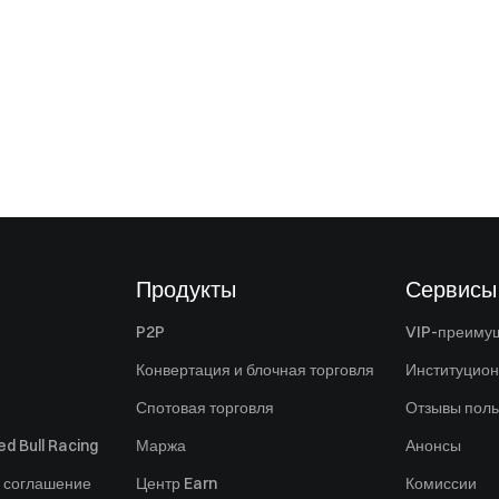
Продукты
Сервисы
P2P
VIP-преиму
Конвертация и блочная торговля
Институцио
Спотовая торговля
Отзывы поль
d Bull Racing
Маржа
Анонсы
 соглашение
Центр Earn
Комиссии