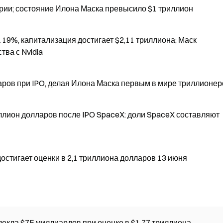
рии; состояние Илона Маска превысило $1 триллион
 19%, капитализация достигает $2,11 триллиона; Маск
тва с Nvidia
аров при IPO, делая Илона Маска первым в мире триллионе
ллион долларов после IPO SpaceX: доли SpaceX составляют
достигает оценки в 2,1 триллиона долларов 13 июня
влекла $75 миллиардов при оценке в $1,77 триллиона