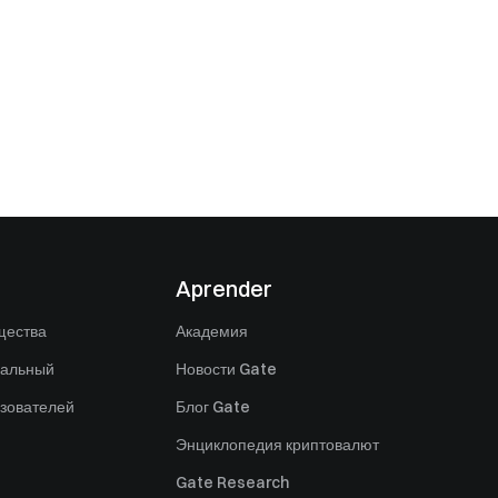
Aprender
щества
Академия
нальный
Новости Gate
зователей
Блог Gate
Энциклопедия криптовалют
Gate Research