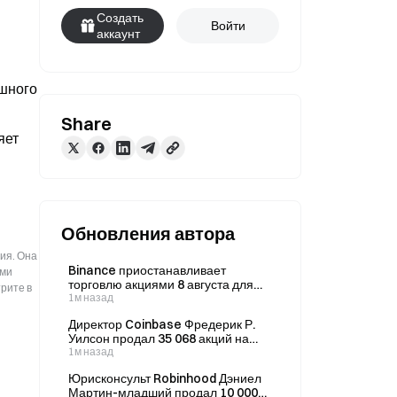
Создать
Войти
аккаунт
шного 
Share
ет 
Обновления автора
ия. Она
Binance приостанавливает
ыми
торговлю акциями 8 августа для
рите в
обновления системы, 18:50–22:00
1м назад
по UTC+8
Директор Coinbase Фредерик Р.
Уилсон продал 35 068 акций на
сумму 5,06 млн долларов 3
1м назад
августа.
Юрисконсульт Robinhood Дэниел
Мартин-младший продал 10 000