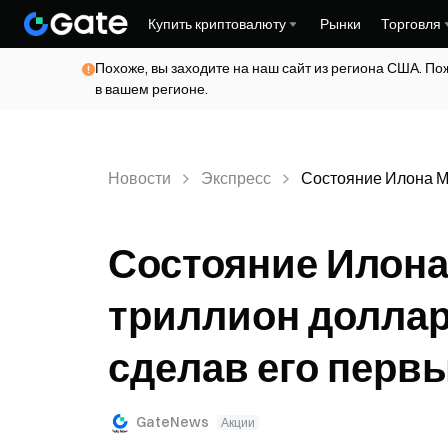
Купить криптовалюту
Рынки
Торговля
Похоже, вы заходите на наш сайт из региона США. По
в вашем регионе.
Новости
Экспресс
Состояние Илона М
Состояние Илона
триллион доллар
сделав его перв
GateNews
Акции