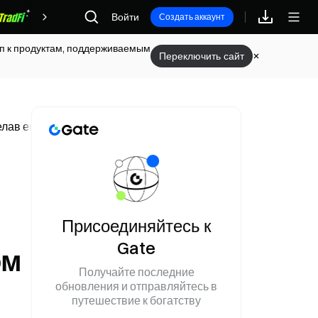
Награды
Войти
Создать аккаунт
туп к продуктам, поддерживаемым
Переключить сайт
елав его первым в мире триллионером
Присоединяйтесь к
Gate
ом
Получайте последние
обновления и отправляйтесь в
путешествие к богатству