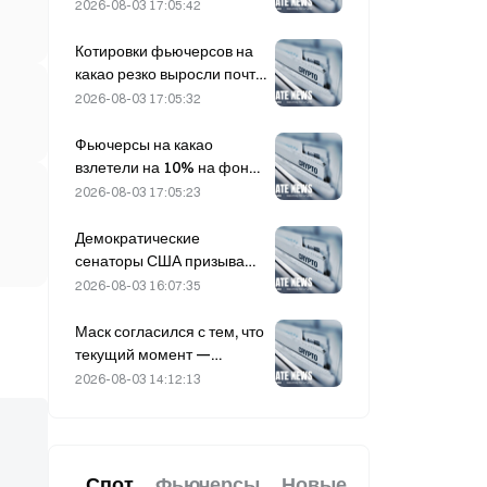
лучшие результаты на
2026-08-03 17:05:42
рынке в июле
Котировки фьючерсов на
какао резко выросли почти
на 8% за день в прошлую
2026-08-03 17:05:32
пятницу, удивив
участников рынка
Фьючерсы на какао
взлетели на 10% на фоне
опасений по поводу
2026-08-03 17:05:23
объема предложения,
приближаясь к $6 000 за
Демократические
тонну
сенаторы США призывают
CFTC ограничить
2026-08-03 16:07:35
продукты для ставок на
лесные пожары на фоне
Маск согласился с тем, что
рекордного сезона лесных
текущий момент —
пожаров
удачная возможность для
2026-08-03 14:12:13
покупки для SpaceX на 3
августа
Спот
Фьючерсы
Новые