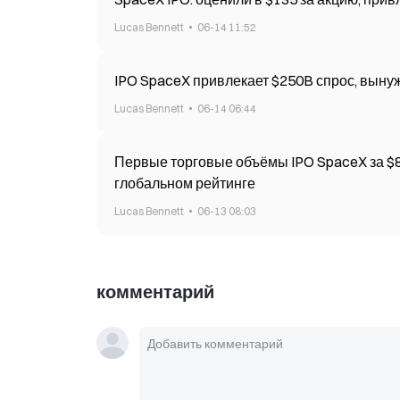
Lucas Bennett
06-14 11:52
IPO SpaceX привле
Lucas Bennett
06-14 06:44
Первые торговые объёмы IPO SpaceX за $85
глобальном рейтинге
Lucas Bennett
06-13 08:03
комментарий