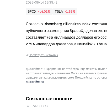
2026-06-14 16:39:42
SPCX
-14,02%
TSLA
-1,82%
Согласно Bloomberg Billionaires Index, сост
публичного размещения SpaceX, сделав его п
составляет 765 миллиардов долларов его сост
279 миллиардов долларов, а Neuralink и The 
Посмотреть источник
Дисклеймер: Информация на этой странице может быть полу
не отражает взгляды или мнения Gate и не является фина
активами связана с высоким риском. Пожалуйста, не основ
Дисклеймере
.
Связанные новости
06-14 11:34