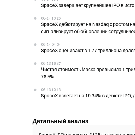
SpaceX завершает крупнейшее IPO в исто
06-14 10:25
SpaceX дебютирует на Nasdaq с ростом на
сигнализирует об обновлении сотрудничес
06-14 04:04
SpaceX оценивают в 1,77 триллиона долл
06-13 16:37
Чистая стоимость Маска превысила 1 три
76,5%
06-13 10:13
SpaceX взлетает на 19,34% в дебюте IPO, 
Детальный анализ
SpaceX IPO: оценили в $135 за акцию, при