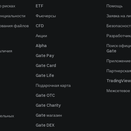
 рисках
ETF
Помощь
енциальности
Фьючерсы
Заявка на ли
зования файлов
CFD
Безопасност
Акции
Разработчик
Alpha
Поиск офици
аличия
Gate
Gate Pay
Приложение
Gate Card
Партнерска
Gate Life
TradingView
Подарочная карта
Межсетевое
Gate OTC
Gate Charity
Gate магазин
тельных
Gate DEX