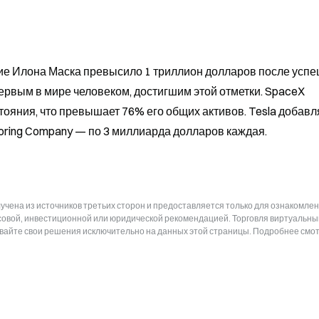
ояние Илона Маска превысило 1 триллион долларов после успе
ервым в мире человеком, достигшим этой отметки. SpaceX 
ояния, что превышает 76% его общих активов. Tesla добавля
Boring Company — по 3 миллиарда долларов каждая.
чена из источников третьих сторон и предоставляется только для ознакомлен
нсовой, инвестиционной или юридической рекомендацией. Торговля виртуальн
ывайте свои решения исключительно на данных этой страницы. Подробнее смот