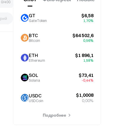
0/400
GT
$6,58
рий
GateToken
1,70%
BTC
$64 502,6
Bitcoin
0,56%
ETH
$1 896,1
Ethereum
1,58%
SOL
$73,41
Solana
-0,44%
$1,0008
USDC
0,00%
USDCoin
Подробнее