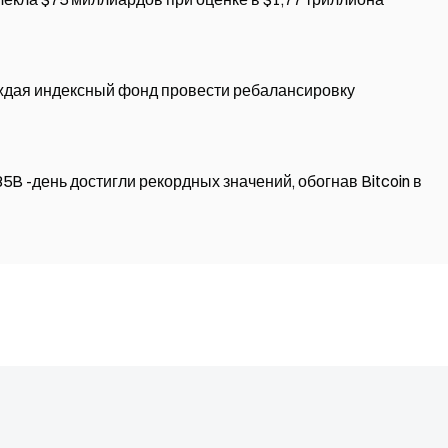
кает $250B спрос, вынуждая индексный фонд провести ребалансировку
B -день достигли рекордных значений, обогнав Bitcoin в