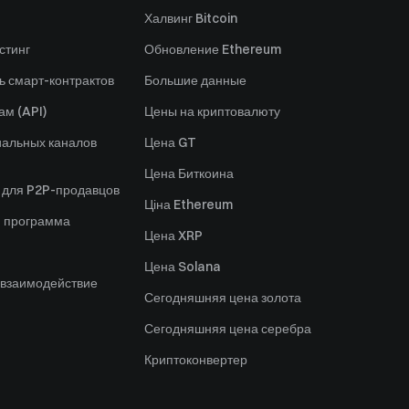
Халвинг Bitcoin
стинг
Обновление Ethereum
ь смарт-контрактов
Большие данные
ам (API)
Цены на криптовалюту
альных каналов
Цена GT
Цена Биткоина
 для P2P-продавцов
Ціна Ethereum
я программа
Цена XRP
Цена Solana
 взаимодействие
Сегодняшняя цена золота
Сегодняшняя цена серебра
Криптоконвертер