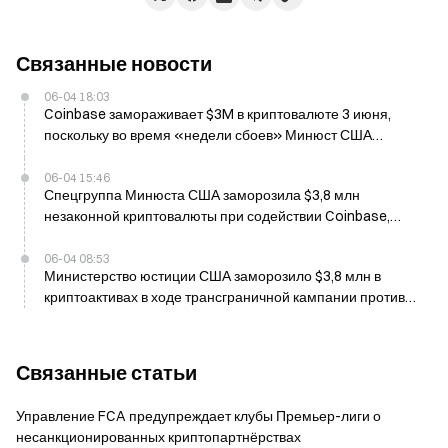
Связанные новости
06-04 18:03
Coinbase замораживает $3M в криптовалюте 3 июня,
поскольку во время «недели сбоев» Минюст США
нацелились на 1,4 млн аккаунтов мошенников
06-04 15:46
Спецгруппа Минюста США заморозила $3,8 млн
незаконной криптовалюты при содействии Coinbase,
SpaceX и Meta
06-04 08:53
Министерство юстиции США заморозило $3,8 млн в
криптоактивах в ходе трансграничной кампании против
мошенничества 4 июня
Связанные статьи
Управление FCA предупреждает клубы Премьер-лиги о
несанкционированных криптопартнёрствах