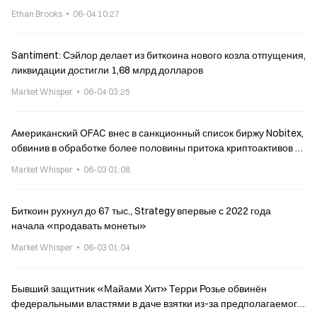
Ethan Brooks
06-04 10:27
Santiment: Сэйлор делает из биткоина нового козла отпущения,
ликвидации достигли 1,68 млрд долларов
Market Whisper
06-04 03:25
Американский OFAC внес в санкционный список биржу Nobitex,
обвинив в обработке более половины притока криптоактивов из
Ирана
Market Whisper
06-03 01:08
Биткоин рухнул до 67 тыс., Strategy впервые с 2022 года
начала «продавать монеты»
Market Whisper
06-03 01:04
Бывший защитник «Майами Хит» Терри Розье обвинён
федеральными властями в даче взятки из-за предполагаемого