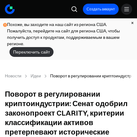
Создать аккаунт
Похоже, вы заходите на наш сайт из региона США.
Пожалуйста, перейдите на сайт для региона США, чтобы
получить доступ к продуктам, поддерживаемым в вашем
регионе.
Переключить сайт
Новости
Идеи
Поворот в регулировании криптоиндустрии
Поворот в регулировании
криптоиндустрии: Сенат одобрил
законопроект CLARITY, критерии
классификации активов
претерпевают исторические