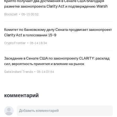
Крипто получает два достижения в Сенате США благодаря
разметке законопроекта Clarity Act и подтверждению Warsh
Blockzeit
05-15 00:52
Комитет по банковскому делу Сената продвигает законопроект
Clarity Act в голосовании 15–9
Crypto Frontier
05-14 18:34
Заседание в Сенате США по законопроекту CLARITY: расклад
сил, вероятность принятия и влияние на рынок
Gate Instant Trends
05-14 07:54
комментарий