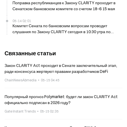
Поправка республиканцев к Закону CLARITY проходит в
Сенатском банковском комитете со счетом 18–6 15 мая
05-14 02:01
Комитет Сената по банковским вопросам проводит
слушания по Закону CLARITY сегодня в 10:30 утра по
восточному времени (ET)
Связанные статьи
Закон CLARITY Act проходит в Сенате заключительный этап,
ради консенсуса жертвуют правами разработчиков DeFi
ChainNewsAbmedia
05-15 04:45
Популярный прогноз Polymarket: будет ли закон CLARITY Act
официально подписан в 2026 году?
Gate Instant Trends
05-15 02:35