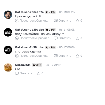
GateUser-2b8cad7e
·
05-19 07:28
Просто дерзай 👊
Посмотреть Оригинал
Ответить
0
GateUser-7b39dbbc
·
05-17 06:08
подписывайтесь на мой аккаунт
Посмотреть Оригинал
Ответить
0
GateUser-7b39dbbc
·
05-17 06:08
спотовые сделки
Посмотреть Оригинал
Ответить
0
Costa3434
·
05-17 04:12
GM
Ответить
0