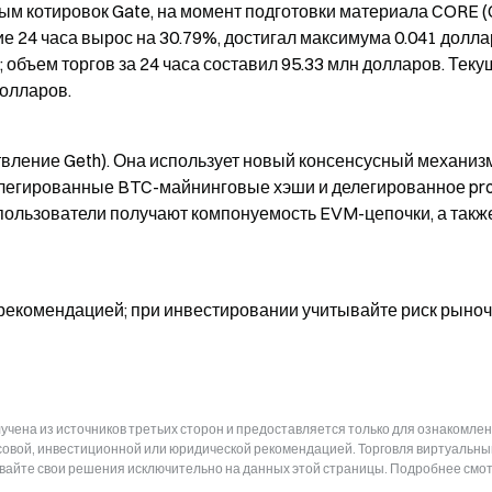
ым котировок Gate, на момент подготовки материала CORE (C
ие 24 часа вырос на 30.79%, достигал максимума 0.041 доллар
 объем торгов за 24 часа составил 95.33 млн долларов. Теку
долларов.
твление Geth). Она использует новый консенсусный механизм
 делегированные BTC-майнинговые хэши и делегированное pro
 пользователи получают компонуемость EVM-цепочки, а также
рекомендацией; при инвестировании учитывайте риск рыноч
чена из источников третьих сторон и предоставляется только для ознакомлен
нсовой, инвестиционной или юридической рекомендацией. Торговля виртуальн
ывайте свои решения исключительно на данных этой страницы. Подробнее смот