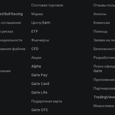
Спотовая торговля
Отзывы поль
d Bull Racing
Маржа
Анонсы
 соглашение
Центр Earn
Комиссии
 рисках
ETF
Помощь
енциальности
Фьючерсы
Заявка на ли
зования файлов
CFD
Безопасност
Акции
Разработчик
Alpha
Поиск офици
аличия
Gate
Gate Pay
Приложение
Gate Card
Партнерска
Gate Life
TradingView
Подарочная карта
Межсетевое
Gate OTC