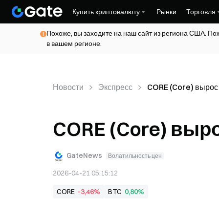
Купить криптовалюту
Рынки
Торговля
Похоже, вы заходите на наш сайт из региона США. По
в вашем регионе.
Новости
Экспресс
CORE (Core) вырос 
CORE (Core) выро
GateNews
Волатильность цен
2026-04-21 05:15:12
CORE
-3,46%
BTC
0,80%