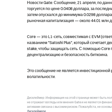
Новости Gate: Сообщение, 21 апреля, по данн
торгуется по цене 0.0408 доллара, за последн
затем опускался до минимума 0.0298 доллара;
рыночная капитализация — около 44.01 млн 
Core — это L1-сеть, совместимая с EVM (отве
названием "Satoshi Plus", который сочетает
stake, чтобы защищать сеть. С помощью Core
децентрализацию и безопасность биткоина.
Это сообщение не является инвестиционной 
волатильности.
Дисклеймер: Информация на этой странице может быть полу
не отражает взгляды или мнения Gate и не является фина
активами связана с высоким риском. Пожалуйста, не основ
Дисклеймере
.