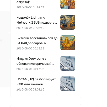
тогда как биткоин
августа):
подорожал лишь на 2%.
привилегированные акции
2026-08-06 01:24:57
STRC компании Strategy
резко выросли; Block
Кошелёк Lightning
повысила прогноз
Network ZEUS подвергся
финансовых результатов
атаке и временно
2026-08-06 01:08:49
на весь 2026 год.
отключён; официально
заявлено, что средства
Биткоин восстановился до
i
пользователей не
64 640 долларов, а
утрачены.
уязвимость Coldcard
2026-08-06 00:58:38
привела к максимальному
за три месяца числу
Индекс Dow Jones
активных кошельков.
обновил исторический
максимум, продлив
2026-08-05 23:17:32
пятидневное ралли на
ночных торгах; рост
Unitas (UP) разблокирует
обеспечили инвестиции в
9,38 млн токенов
ИИ
стоимостью 3,18 млн
2026-08-06 03:03:16
долларов 13 августа