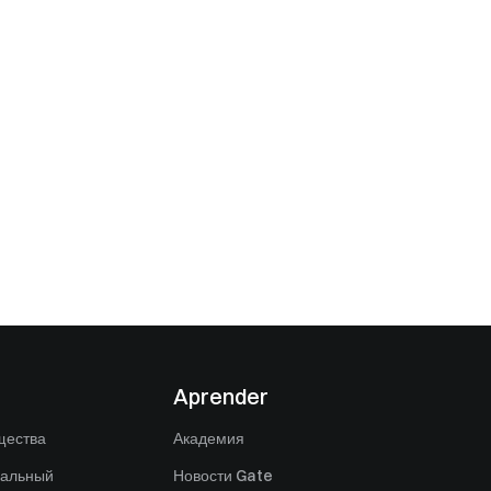
Aprender
щества
Академия
нальный
Новости Gate