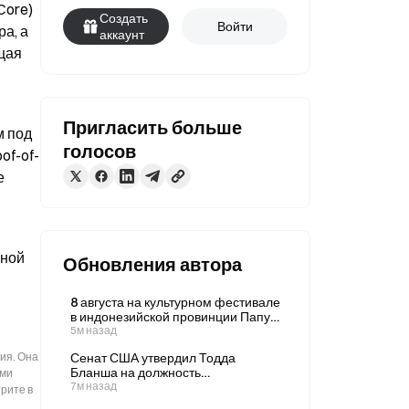
ore) 
Создать
Войти
а, а 
аккаунт
щая 
Пригласить больше
 под 
голосов
of-of-
 
ной 
Обновления автора
8 августа на культурном фестивале
в индонезийской провинции Папуа
произошла стрельба
5м назад
ия. Она
Сенат США утвердил Тодда
Бланша на должность
ыми
генерального прокурора.
7м назад
рите в