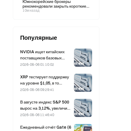
Южнокорейские брокеры
рекомендовали закрыть короткие
позиции по 9 акциям на фоне
10м назад
восстановления рынка после
падения на 40%.
Популярные
NVIDIA ищет китайских
поставщиков базовых
станций с поддержкой ИИ
2026-08-06 01:10:02
для развертывания сетей
6G.
XRP тестирует поддержку
на уровне $1,05, в то
время как Ethereum
2026-08-06 09:29:41
удерживается на отметке
$1 908 при низких
В августе индекс S&P 500
объёмах торгов.
вырос на 3,12%, увеличив
рыночную капитализацию
2026-08-06 11:46:40
входящих в него компаний
на 2,1 трлн долларов,
Ежедневный отчёт Gate (6