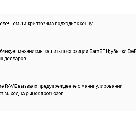
еле! Том Ли: криптозима подходит к концу
публикует механизмы защиты экспозиции EarnETH; убытки DeF
лн долларов
ение RAVE вызвало предупреждение о манипулировании
ет выход на рынок прогнозов