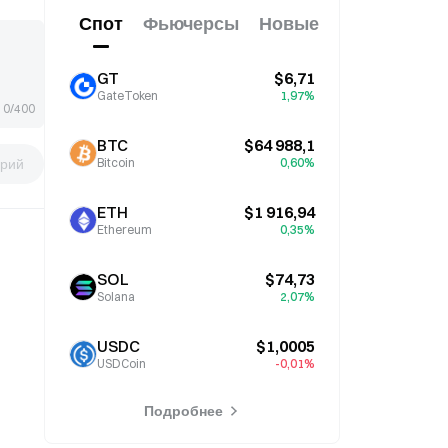
Спот
Фьючерсы
Новые
GT
$6,71
GateToken
1,97%
0/400
BTC
$64 988,1
рий
Bitcoin
0,60%
ETH
$1 916,94
Ethereum
0,35%
SOL
$74,73
Solana
2,07%
USDC
$1,0005
USDCoin
-0,01%
Подробнее