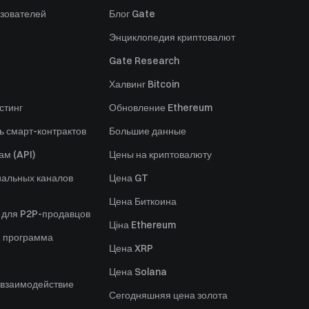
зователей
Блог Gate
Энциклопедия криптовалют
Gate Research
Халвинг Bitcoin
стинг
Обновление Ethereum
ь смарт-контрактов
Большие данные
ам (API)
Цены на криптовалюту
альных каналов
Цена GT
Цена Биткоина
 для P2P-продавцов
Ціна Ethereum
я программа
Цена XRP
Цена Solana
 взаимодействие
Сегодняшняя цена золота