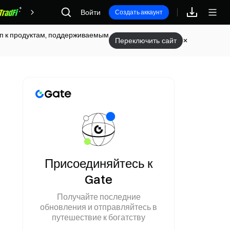
Войти
Награды
Создать аккаунт
туп к продуктам, поддерживаемым
Переключить сайт
Присоединяйтесь к
Gate
Получайте последние
обновления и отправляйтесь в
путешествие к богатству