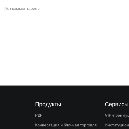
Нет комментариев
Продукты
Сервисы
P2P
VIP-преиму
Конвертация и блочная торговля
Институцио