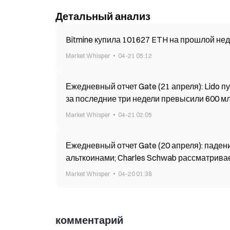
Детальный анализ
Bitmine купила 101627 ETH на прошлой нед
Market Whisper
04-21 05:12
Ежедневный отчет Gate (21 апреля): Lido 
за последние три недели превысили 600 м
Market Whisper
04-21 02:05
Ежедневный отчет Gate (20 апреля): пад
альткоинами; Charles Schwab рассматрива
Market Whisper
04-20 01:38
комментарий