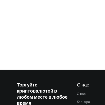
Торгуйте
О нас
криптовалютой в
О нас
любом месте в любое
Карьeра
время