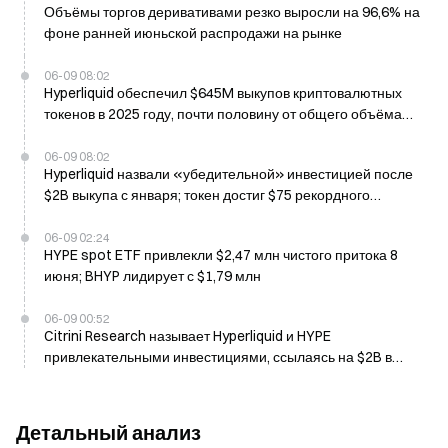
Объёмы торгов деривативами резко выросли на 96,6% на
фоне ранней июньской распродажи на рынке
06-09 08:02
Hyperliquid обеспечил $645M выкупов криптовалютных
токенов в 2025 году, почти половину от общего объёма
сектора
06-09 08:02
Hyperliquid назвали «убедительной» инвестицией после
$2B выкупа с января; токен достиг $75 рекордного
максимума (ATH)
06-09 02:24
HYPE spot ETF привлекли $2,47 млн чистого притока 8
июня; BHYP лидирует с $1,79 млн
06-09 00:52
Citrini Research называет Hyperliquid и HYPE
привлекательными инвестициями, ссылаясь на $2B в
выкупах с января 2025 года
Детальный анализ