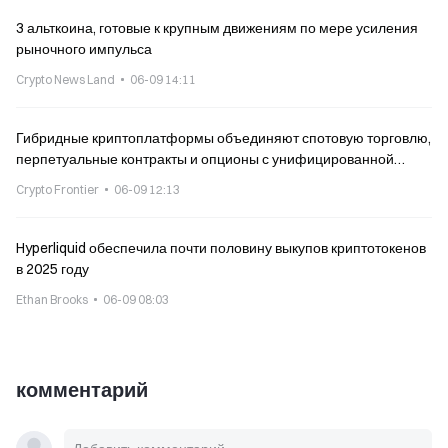
3 альткоина, готовые к крупным движениям по мере усиления
рыночного импульса
Crypto News Land
06-09 14:11
Гибридные криптоплатформы объединяют спотовую торговлю,
перпетуальные контракты и опционы с унифицированной
маржой
Crypto Frontier
06-09 12:13
Hyperliquid обеспечила почти половину выкупов криптотокенов
в 2025 году
Ethan Brooks
06-09 08:03
комментарий