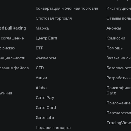
Конвертация и блочная торговля
Институцио
Спотовая торговля
Отзывы поль
d Bull Racing
Маржа
Анонсы
 соглашение
Центр Earn
Комиссии
 рисках
ETF
Помощь
енциальности
Фьючерсы
Заявка на ли
зования файлов
CFD
Безопасност
Акции
Разработчик
Alpha
Поиск офици
аличия
Gate
Gate Pay
Приложение
Gate Card
Партнерска
Gate Life
TradingView
Подарочная карта