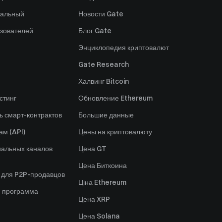
нальный
Новости Gate
зователей
Блог Gate
Энциклопедия криптовалют
Gate Research
Халвинг Bitcoin
стинг
Обновление Ethereum
ь смарт-контрактов
Большие данные
ам (API)
Цены на криптовалюту
альных каналов
Цена GT
Цена Биткоина
 для P2P-продавцов
Ціна Ethereum
я программа
Цена XRP
Цена Solana