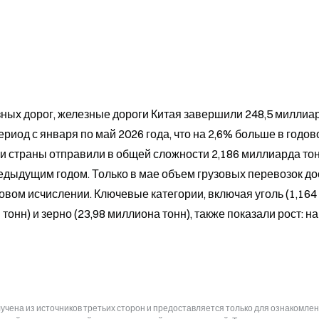
ых дорог, железные дороги Китая завершили 248,5 миллиар
риод с января по май 2026 года, что на 2,6% больше в годов
ги страны отправили в общей сложности 2,186 миллиарда тон
редыдущим годом. Только в мае объем грузовых перевозок дос
овом исчислении. Ключевые категории, включая уголь (1,164 
нн) и зерно (23,98 миллиона тонн), также показали рост: на 
чена из источников третьих сторон и предоставляется только для ознакомлен