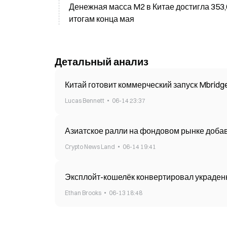
Денежная масса M2 в Китае достигла 353,
итогам конца мая
Детальный анализ
Lucas Bennett
06-14 23:37
Crypto News Land
06-14 19:41
Эксплойт-кошелёк конвертировал украденн
Ethan Brooks
06-13 18:48