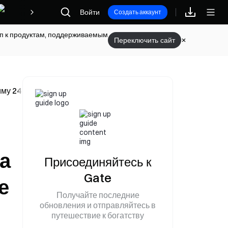
Войти
Награды
Создать аккаунт
туп к продуктам, поддерживаемым
Переключить сайт
у 248,5 миллиарда юаней за первые пять месяцев 2026 года
а
Присоединяйтесь к
Gate
е
Получайте последние
обновления и отправляйтесь в
путешествие к богатству