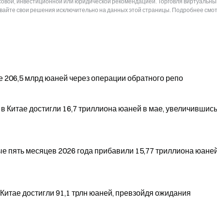
нсовой, инвестиционной или юридической рекомендацией. Торговля виртуальн
ывайте свои решения исключительно на данных этой страницы. Подробнее смот
е 206,5 млрд юаней через операции обратного репо
 Китае достигли 16,7 триллиона юаней в мае, увеличившись
ые пять месяцев 2026 года прибавили 15,77 триллиона юаней
Китае достигли 91,1 трлн юаней, превзойдя ожидания