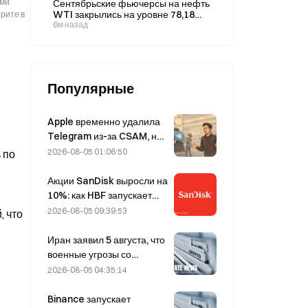
ыми
Сентябрьские фьючерсы на нефть
7,66%.
WTI закрылись на уровне 78,18
рите в
доллара за баррель
6м назад
Популярные
Apple временно удалила
Telegram из-за CSAM, но
Дуров это опроверг,
2026-08-05 01:06:50
 по
заявив, что сервис
подвергся «атаке на
Акции SanDisk выросли на
безопасность».
10%: как HBF запускает
новый цикл развития ИИ-
2026-08-05 09:39:53
, что
хранилищ и смогут ли
финансовые результаты
Иран заявил 5 августа, что
подтвердить логику роста?
военные угрозы со
стороны США
2026-08-05 04:35:14
препятствуют заключению
соглашения с Оманом по
Binance запускает