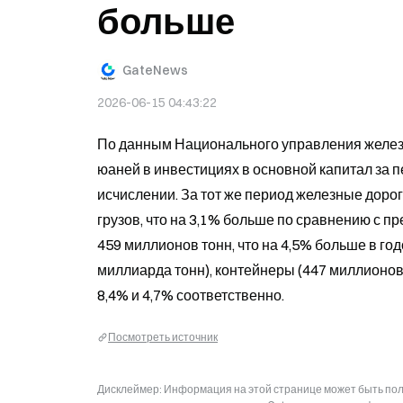
больше
GateNews
2026-06-15 04:43:22
По данным Национального управления железн
юаней в инвестициях в основной капитал за пе
исчислении. За тот же период железные доро
грузов, что на 3,1% больше по сравнению с п
459 миллионов тонн, что на 4,5% больше в год
миллиарда тонн), контейнеры (447 миллионов то
8,4% и 4,7% соответственно.
Посмотреть источник
Дисклеймер: Информация на этой странице может быть полу