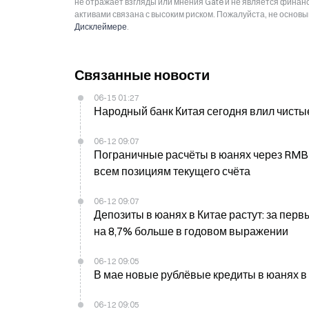
не отражает взгляды или мнения Gate и не является фина
активами связана с высоким риском. Пожалуйста, не основ
Дисклеймере
.
Связанные новости
06-15 01:27
Народный банк Китая сегодня влил чисты
06-12 09:07
Пограничные расчёты в юанях через RMB в
всем позициям текущего счёта
06-12 09:07
Депозиты в юанях в Китае растут: за перв
на 8,7% больше в годовом выражении
06-12 09:05
В мае новые рублёвые кредиты в юанях в 
06-12 09:05