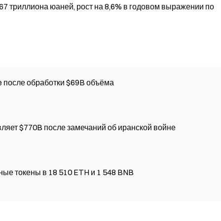
67 триллиона юаней, рост на 8,6% в годовом выражении по
Китай готовит коммерческий запуск Mbridge после обработки $69B объёма
Азиатское ралли на фондовом рынке добавляет $770B после замечаний об иранской войне
ые токены в 18 510 ETH и 1 548 BNB