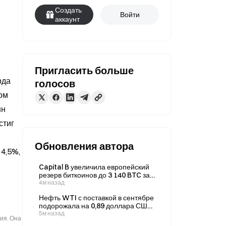
Создать
Войти
аккаунт
Пригласить больше
да 
голосов
ом 
н 
тиг 
Обновления автора
4,5%, 
Capital B увеличила европейский
резерв биткоинов до 3 140 BTC за
один год.
4м назад
Нефть WTI с поставкой в сентябре
подорожала на 0,89 доллара США
(+1,15%) по итогам торгов, а
5м назад
ия. Она
недельное падение превысило