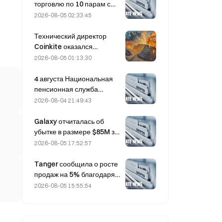
вопросу Ормузского
торговлю по 10 парам с
пролива.
bStocks сегодня в 20:00
2026-08-05 02:33:45
по UTC+8 с нулевой
комиссией для мейкеров.
Технический директор
Coinkite оказался
вовлечён в инцидент,
2026-08-05 01:13:30
связанный с уязвимостью
Coldcard, который привёл
4 августа Национальная
к четырём волнам атак и
пенсионная служба
убыткам в размере 114
Южной Кореи делает
2026-08-04 21:49:43
миллионов долларов.
ставку на защитные акции
на фоне волатильности
Galaxy отчиталась об
рынка
убытке в размере $85M за
второй квартал 2026 года;
2026-08-05 17:52:57
выручка оказалась на 300
млн долларов ниже
Tanger сообщила о росте
прогноза, акции упали на
продаж на 5% благодаря
7,23%.
туристическому потоку,
2026-08-05 15:55:54
связанному с Кубком
мира, в июне–июле.