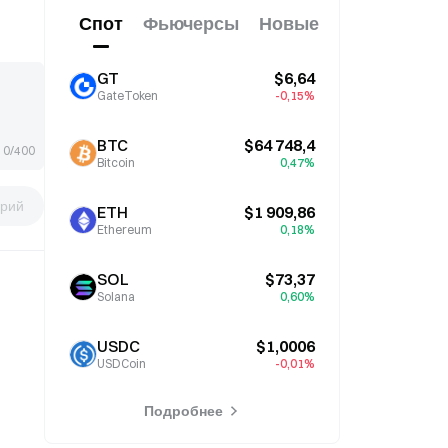
Спот
Фьючерсы
Новые
GT
$6,64
GateToken
-0,15%
BTC
$64 748,4
0/400
Bitcoin
0,47%
рий
ETH
$1 909,86
Ethereum
0,18%
SOL
$73,37
Solana
0,60%
USDC
$1,0006
USDCoin
-0,01%
Подробнее