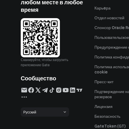
любом месте в любое
Карьeра
время
Отдел новостей
Спонсор Oracle Re
Пользовательское
Предупреждение о
Политика конфид
Сканируйте, чтобы загрузить
приложение Gate
Политика исполь
cookie
Сообщество
Пресс-кит
Подтверждение н
резервов
Лицензия
Русский
Безопасность
GateToken (GT)