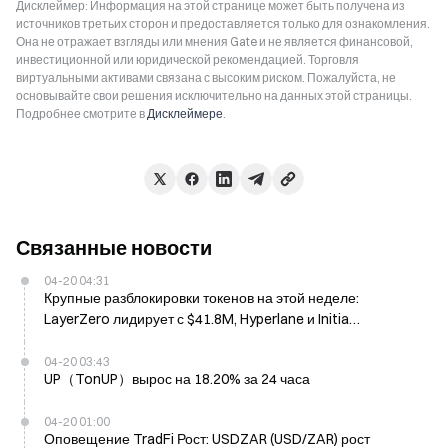
Дисклеймер: Информация на этой странице может быть получена из
источников третьих сторон и предоставляется только для ознакомления.
Она не отражает взгляды или мнения Gate и не является финансовой,
инвестиционной или юридической рекомендацией. Торговля
виртуальными активами связана с высоким риском. Пожалуйста, не
основывайте свои решения исключительно на данных этой страницы.
Подробнее смотрите в
Дисклеймере
.
Связанные новости
04-20 04:31
Крупные разблокировки токенов на этой неделе:
LayerZero лидирует с $41.8M, Hyperlane и Initia
сталкиваются с высоким уровнем разбавления
04-20 03:43
UP（TonUP）вырос на 18.20% за 24 часа
04-20 01:00
Оповещение TradFi Рост: USDZAR (USD/ZAR) рост