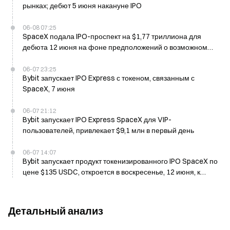
рынках; дебют 5 июня накануне IPO
06-08 07:25
SpaceX подала IPO-проспект на $1,77 триллиона для
дебюта 12 июня на фоне предположений о возможном
слиянии с Tesla
06-07 23:25
Bybit запускает IPO Express с токеном, связанным с
SpaceX, 7 июня
06-07 21:12
Bybit запускает IPO Express SpaceX для VIP-
пользователей, привлекает $9,1 млн в первый день
06-07 14:07
Bybit запускает продукт токенизированного IPO SpaceX по
цене $135 USDC, откроется в воскресенье, 12 июня, к
листингу на Nasdaq
Детальный анализ