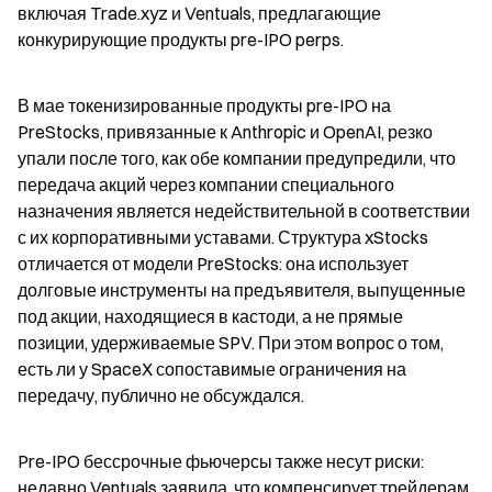
включая Trade.xyz и Ventuals, предлагающие 
конкурирующие продукты pre-IPO perps.
В мае токенизированные продукты pre-IPO на 
PreStocks, привязанные к Anthropic и OpenAI, резко 
упали после того, как обе компании предупредили, что 
передача акций через компании специального 
назначения является недействительной в соответствии 
с их корпоративными уставами. Структура xStocks 
отличается от модели PreStocks: она использует 
долговые инструменты на предъявителя, выпущенные 
под акции, находящиеся в кастоди, а не прямые 
позиции, удерживаемые SPV. При этом вопрос о том, 
есть ли у SpaceX сопоставимые ограничения на 
передачу, публично не обсуждался.
Pre-IPO бессрочные фьючерсы также несут риски: 
недавно Ventuals заявила, что компенсирует трейдерам 