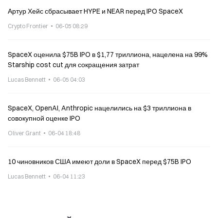
Артур Хейс сбрасывает HYPE и NEAR перед IPO SpaceX
Crypto Frontier
06-05 08:29
SpaceX оценила $75B IPO в $1,77 триллиона, нацелена на 99%
Starship cost cut для сокращения затрат
Lucas Bennett
06-05 04:03
SpaceX, OpenAI, Anthropic нацелились на $3 триллиона в
совокупной оценке IPO
Oliver Grant
06-04 18:48
10 чиновников США имеют доли в SpaceX перед $75B IPO
Lucas Bennett
06-04 11:23