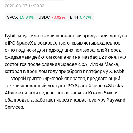
2026-06-07 14:09:32
SPCX
15,64%
USDC
-0,02%
ETH
0,47%
Bybit запустила токенизированный продукт для доступа 
к IPO SpaceX в воскресенье, открыв четырехдневное 
окно подписки для подходящих пользователей перед 
ожидаемым дебютом компании на Nasdaq 12 июня. IPO 
состоится после слияния SpaceX с xAI Илона Маска, 
которая в прошлом году приобрела платформу X. Bybit 
— второй криптобиржевой оператор, предлагающий 
токенизированный доступ к IPO SpaceX через xStocks 
Alliance на этой неделе, после запуска Kraken 5 июня; 
оба продукта работают через инфраструктуру Payward 
Services.