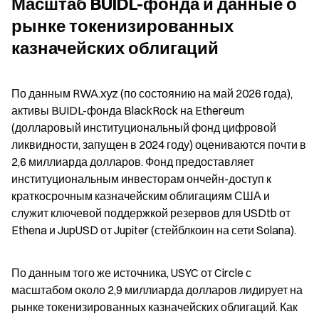
Масштаб BUIDL-фонда и данные о 
рынке токенизированных 
казначейских облигаций
По данным RWA.xyz (по состоянию на май 2026 года), 
активы BUIDL-фонда BlackRock на Ethereum 
(долларовый институциональный фонд цифровой 
ликвидности, запущен в 2024 году) оцениваются почти в 
2,6 миллиарда долларов. Фонд предоставляет 
институциональным инвесторам ончейн-доступ к 
краткосрочным казначейским облигациям США и 
служит ключевой поддержкой резервов для USDtb от 
Ethena и JupUSD от Jupiter (стейблкоин на сети Solana).
По данным того же источника, USYC от Circle с 
масштабом около 2,9 миллиарда долларов лидирует на 
рынке токенизированных казначейских облигаций. Как 