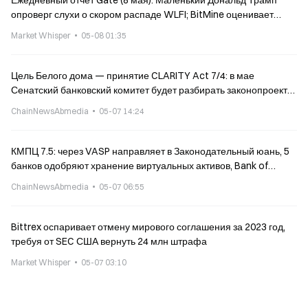
Ежедневный отчёт Gate (8 мая): Маленький Дональд Трамп
опроверг слухи о скором распаде WLFI; BitMine оценивает
замедление покупок ETH (эфира)
Market Whisper
05-08 01:35
Цель Белого дома — принятие CLARITY Act 7/4: в мае
Сенатский банковский комитет будет разбирать законопроект
по пунктам, в июне его вынесут на пленарное заседание
ChainNewsAbmedia
05-07 14:24
Сената
КМПЦ 7.5: через VASP направляет в Законодательный юань, 5
банков одобряют хранение виртуальных активов, Bank of
Taiwan завершает пилот с золотыми токенами
ChainNewsAbmedia
05-07 06:55
Bittrex оспаривает отмену мирового соглашения за 2023 год,
требуя от SEC США вернуть 24 млн штрафа
Market Whisper
05-07 03:10