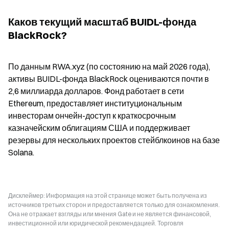
Каков текущий масштаб BUIDL-фонда 
BlackRock?
По данным RWA.xyz (по состоянию на май 2026 года), 
активы BUIDL-фонда BlackRock оцениваются почти в 
2,6 миллиарда долларов. Фонд работает в сети 
Ethereum, предоставляет институциональным 
инвесторам ончейн-доступ к краткосрочным 
казначейским облигациям США и поддерживает 
резервы для нескольких проектов стейблкоинов на базе 
Solana.
Дисклеймер: Информация на этой странице может быть получена из
источников третьих сторон и предоставляется только для ознакомления.
Она не отражает взгляды или мнения Gate и не является финансовой,
инвестиционной или юридической рекомендацией. Торговля