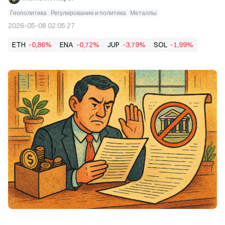
Геополитика
Регулирование и политика
Металлы
2026-05-08 02:05:27
ETH
-0,86%
ENA
-0,72%
JUP
-3,79%
SOL
-1,99%