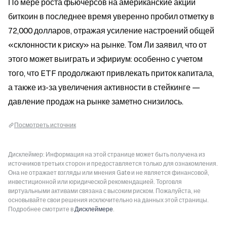
По мере роста фьючерсов на американские акции 
биткоин в последнее время уверенно пробил отметку в 
72,000 долларов, отражая усиление настроений общей 
«склонности к риску» на рынке. Том Ли заявил, что от 
этого может выиграть и эфириум: особенно с учетом 
того, что ETF продолжают привлекать приток капитала, 
а также из-за увеличения активности в стейкинге — 
давление продаж на рынке заметно снизилось.
Посмотреть источник
Дисклеймер: Информация на этой странице может быть получена из
источников третьих сторон и предоставляется только для ознакомления.
Она не отражает взгляды или мнения Gate и не является финансовой,
инвестиционной или юридической рекомендацией. Торговля
виртуальными активами связана с высоким риском. Пожалуйста, не
основывайте свои решения исключительно на данных этой страницы.
Подробнее смотрите в
Дисклеймере
.