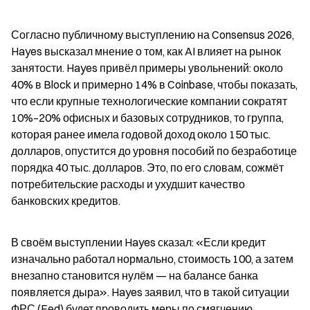
Согласно публичному выступлению на Consensus 2026, 
Hayes высказал мнение о том, как AI влияет на рынок 
занятости. Hayes привёл примеры увольнений: около 
40% в Block и примерно 14% в Coinbase, чтобы показать, 
что если крупные технологические компании сократят 
10%–20% офисных и базовых сотрудников, то группа, 
которая ранее имела годовой доход около 150 тыс. 
долларов, опустится до уровня пособий по безработице 
порядка 40 тыс. долларов. Это, по его словам, сожмёт 
потребительские расходы и ухудшит качество 
банковских кредитов.
В своём выступлении Hayes сказал: «Если кредит 
изначально работал нормально, стоимость 100, а затем 
внезапно становится нулём — на балансе банка 
появляется дыра». Hayes заявил, что в такой ситуации 
ФРС (Fed) будет проводить меры по смягчению 