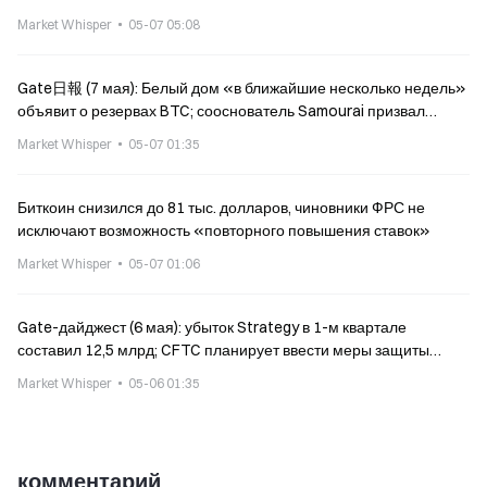
Market Whisper
05-07 05:08
Gate日報 (7 мая): Белый дом «в ближайшие несколько недель»
объявит о резервах BTC; сооснователь Samourai призвал
делать криптопожертвования
Market Whisper
05-07 01:35
Биткоин снизился до 81 тыс. долларов, чиновники ФРС не
исключают возможность «повторного повышения ставок»
Market Whisper
05-07 01:06
Gate-дайджест (6 мая): убыток Strategy в 1-м квартале
составил 12,5 млрд; CFTC планирует ввести меры защиты
разработчиков небездепозитных (некастодиальных)
Market Whisper
05-06 01:35
программного обеспечения
комментарий