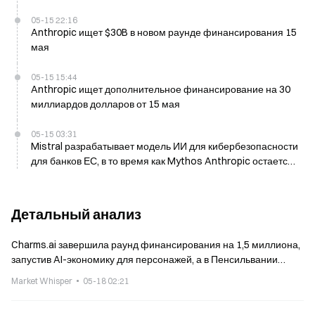
05-15 22:16
Anthropic ищет $30B в новом раунде финансирования 15
мая
05-15 15:44
Anthropic ищет дополнительное финансирование на 30
миллиардов долларов от 15 мая
05-15 03:31
Mistral разрабатывает модель ИИ для кибербезопасности
для банков ЕС, в то время как Mythos Anthropic остается
недоступным
Детальный анализ
Charms.ai завершила раунд финансирования на 1,5 миллиона,
запустив AI-экономику для персонажей, а в Пенсильвании
подали в суд на Character.ai за ведение медицинской практики
Market Whisper
05-18 02:21
персонажами