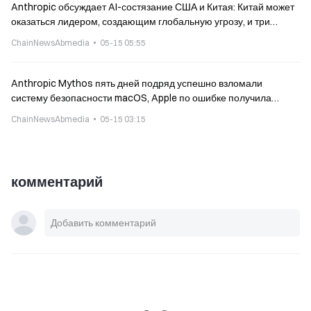
Anthropic обсуждает AI-состязание США и Китая: Китай может
оказаться лидером, создающим глобальную угрозу, и три
предложения по укреплению «рва» США
ChainNewsAbmedia
05-15 05:55
Anthropic Mythos пять дней подряд успешно взломали
систему безопасности macOS, Apple по ошибке получила
тревогу от кибербезопасности
ChainNewsAbmedia
05-15 03:15
комментарий