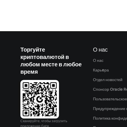
Торгуйте
О нас
криптовалютой в
О нас
любом месте в любое
Карьeра
время
Отдел новостей
Спонсор Oracle Re
Пользовательское
Предупреждение о
Политика конфид
Сканируйте, чтобы загрузить
приложение Gate