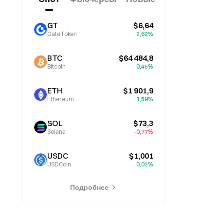
GT
$6,64
GateToken
2,62%
BTC
$64 484,8
Bitcoin
0,45%
ETH
$1 901,9
Ethereum
1,59%
SOL
$73,3
Solana
-0,77%
USDC
$1,001
USDCoin
0,02%
Подробнее