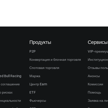
Продукты
Сервисы
P2P
VIP-преиму
Конвертация и блочная торговля
Институцио
Спотовая торговля
Отзывы поль
d Bull Racing
Маржа
Анонсы
 соглашение
Центр Earn
Комиссии
 рисках
ETF
Помощь
енциальности
Фьючерсы
Заявка на ли