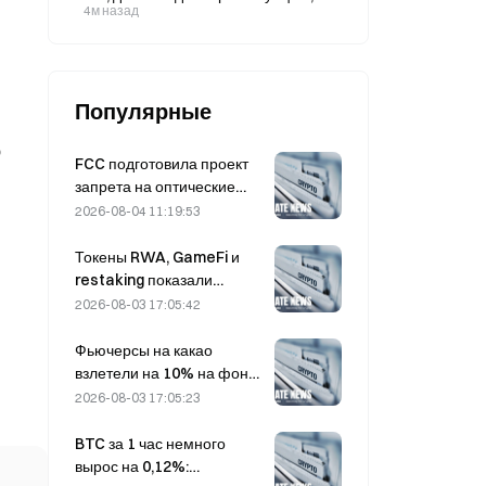
серебро — на 5,7% на фоне
4м назад
ослабления напряжённости между
США и Ираном; совокупная
рыночная капитализация за 24
часа выросла на 1,3 триллиона
долларов.
Популярные
ю
FCC подготовила проект
запрета на оптические
модули для китайских
2026-08-04 11:19:53
центров обработки
данных; Xinyuan может
Токены RWA, GameFi и
потерять 27% своей доли
restaking показали
рынка
лучшие результаты на
2026-08-03 17:05:42
рынке в июле
Фьючерсы на какао
взлетели на 10% на фоне
опасений по поводу
2026-08-03 17:05:23
объема предложения,
приближаясь к $6 000 за
BTC за 1 час немного
тонну
вырос на 0,12%: