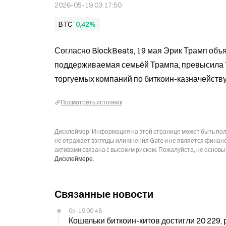
2026-05-19 03:17:50
BTC
0,42%
Согласно BlockBeats, 19 мая Эрик Трамп объяв
поддерживаемая семьёй Трампа, превысила 7 5
торгуемых компаний по биткоин-казначейству
Посмотреть источник
Дисклеймер: Информация на этой странице может быть полу
не отражает взгляды или мнения Gate и не является фина
активами связана с высоким риском. Пожалуйста, не основ
Дисклеймере
.
Связанные новости
05-19 00:48
Кошельки биткоин-китов достигли 20 229,