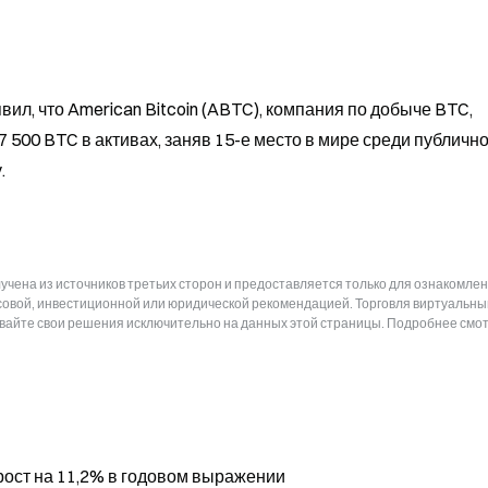
ил, что American Bitcoin (ABTC), компания по добыче BTC, 
00 BTC в активах, заняв 15-е место в мире среди публично
.
чена из источников третьих сторон и предоставляется только для ознакомлен
нсовой, инвестиционной или юридической рекомендацией. Торговля виртуальн
ывайте свои решения исключительно на данных этой страницы. Подробнее смот
 рост на 11,2% в годовом выражении