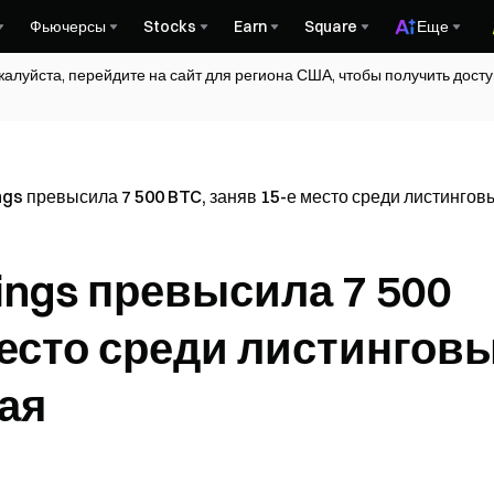
Фьючерсы
Stocks
Earn
Square
Еще
жалуйста, перейдите на сайт для региона США, чтобы получить дос
ngs превысила 7 500 BTC, заняв 15-е место среди листингов
dings превысила 7 500
место среди листингов
ая