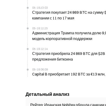
05-18 23:03
Стратегия покупает 24 869 BTC на сумму 
кампании с 11 по 17 мая
05-18 12:25
Администрация Трампа получила долю 9,9
модель корпоративной поддержки
05-18 12:14
Стратегия приобрела 24 869 BTC для $2B В
предложения биткоина
05-18 06:09
Capital B приобретает 192 BTC за €13 млн
Детальный анализ
Рейтер: Иранская Nobitex обошла санкции н