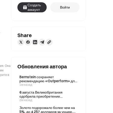
Создать
Войти
аккаунт
 
Share
Обновления автора
ия. Она
ыми
рите в
Bernstein сохраняет
рекомендацию «Outperform» для
Circle после того, как выручка
1м назад
компании за II квартал достигла
6 августа Великобритания
701 млн долларов, опровергнув
одобрила приобретение
медвежий тезис.
Paramount компании Warner
2м назад
Bros. Discovery за 110
Золото подорожало более чем на
миллиардов долларов.
5%, до 4 257 долларов за унцию,