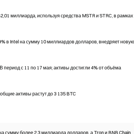
$2,01 миллиарда, используя средства MSTR и STRC, в рамках
% в Intel на сумму 10 миллиардов долларов, внедряет нову
 период с 11 по 17 мая; активы достигли 4% от объёма
, общие активы растут до 3 135 BTC
а сумму более 2,3 миллиарда долларов, а Tron и BNB Chain