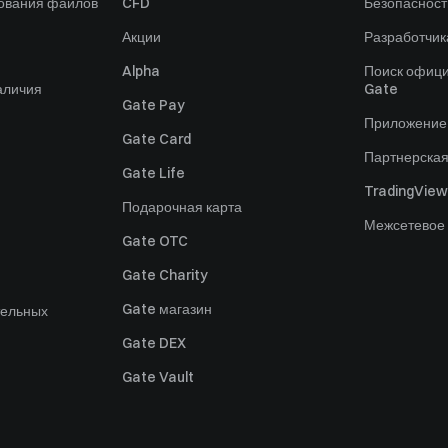
зования файлов
CFD
Безопасност
Акции
Разработчик
Alpha
Поиск офици
аличия
Gate
Gate Pay
Приложение
Gate Card
Партнерска
Gate Life
TradingView
Подарочная карта
Межсетевое
Gate OTC
Gate Charity
Gate магазин
тельных
Gate DEX
Gate Vault