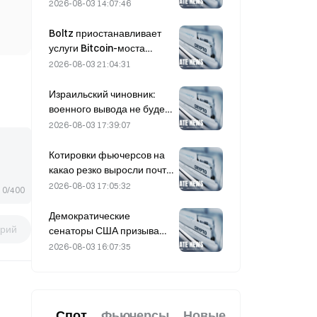
смягчение
2026-08-03 14:07:46
геополитической
напряженности и
Boltz приостанавливает
синхронный рост
услуги Bitcoin-моста
макроэкономических
бесконечно после атак с
2026-08-03 21:04:31
оценок поддержали
применением ИИ
краткосрочный отскок
Израильский чиновник:
военного вывода не будет
до разоружения ХАМАС
2026-08-03 17:39:07
Котировки фьючерсов на
какао резко выросли почти
на 8% за день в прошлую
2026-08-03 17:05:32
0/400
пятницу, удивив
участников рынка
Демократические
рий
сенаторы США призывают
CFTC ограничить
2026-08-03 16:07:35
продукты для ставок на
лесные пожары на фоне
рекордного сезона лесных
пожаров
Спот
Фьючерсы
Новые