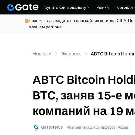
Купить криптовалюту
Рынки
Торговля
Похоже, вы заходите на наш сайт из региона США. По
в вашем регионе.
Новости
Экспресс
ABTC Bitcoin Holdi
ABTC Bitcoin Hol
BTC, заняв 15-е 
компаний на 19 м
GateNews
Рейтинги и таблицы лидеров
Акции