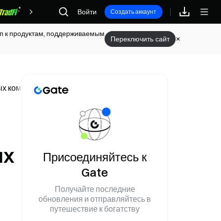
Войти
Награды
Создать аккаунт
туп к продуктам, поддерживаемым
Переключить сайт
ых компаний на 19 мая
ых
Присоединяйтесь к
Gate
Получайте последние
обновления и отправляйтесь в
путешествие к богатству