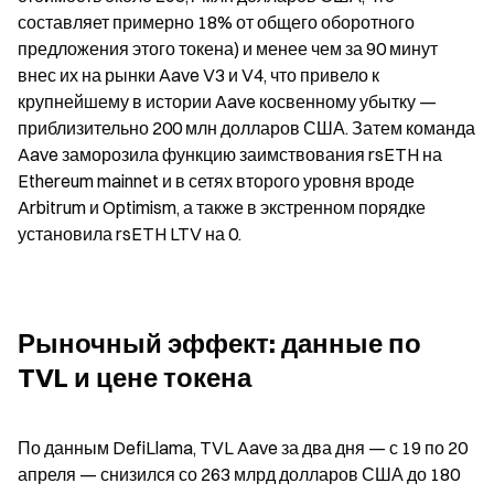
составляет примерно 18% от общего оборотного 
предложения этого токена) и менее чем за 90 минут 
внес их на рынки Aave V3 и V4, что привело к 
крупнейшему в истории Aave косвенному убытку — 
приблизительно 200 млн долларов США. Затем команда 
Aave заморозила функцию заимствования rsETH на 
Ethereum mainnet и в сетях второго уровня вроде 
Arbitrum и Optimism, а также в экстренном порядке 
установила rsETH LTV на 0.
Рыночный эффект: данные по 
TVL и цене токена
По данным DefiLlama, TVL Aave за два дня — с 19 по 20 
апреля — снизился со 263 млрд долларов США до 180 