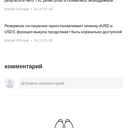
результате чего TVL резко упал и появились безнадежные
долги на сумму 196 млн
Market Whisper
04-20 01:48
Резервное соглашение приостанавливает чеканку eUSD и
USD3, функция выкупа продолжает быть нормально доступной
Market Whisper
04-20 01:08
комментарий