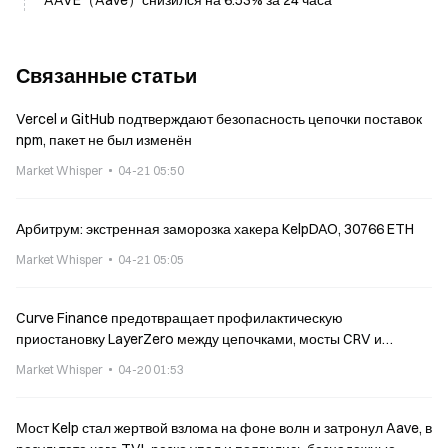
AAVE（Aave）снизился на 6.53% за 24 часа
Связанные статьи
Vercel и GitHub подтверждают безопасность цепочки поставок
npm, пакет не был изменён
Market Whisper
04-21 05:50
Арбитрум: экстренная заморозка хакера KelpDAO, 30766 ETH
Market Whisper
04-21 05:05
Curve Finance предотвращает профилактическую
приостановку LayerZero между цепочками, мосты CRV и
crvUSD принимают лимит
Market Whisper
04-20 01:53
Мост Kelp стал жертвой взлома на фоне волн и затронул Aave, в