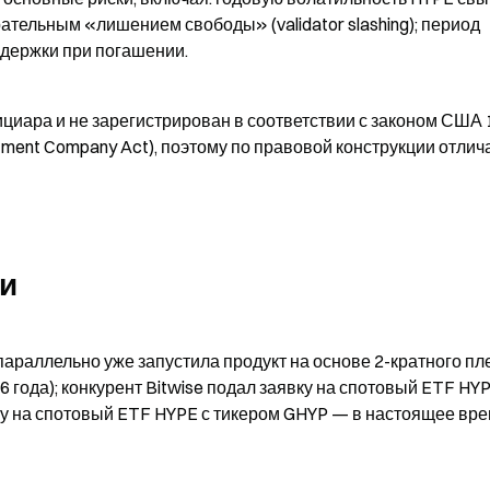
ательным «лишением свободы» (validator slashing); период 
адержки при погашении.
циара и не зарегистрирован в соответствии с законом США 
ment Company Act), поэтому по правовой конструкции отлича
ми
раллельно уже запустила продукт на основе 2-кратного пле
года); конкурент Bitwise подал заявку на спотовый ETF HYPE
ку на спотовый ETF HYPE с тикером GHYP — в настоящее вре