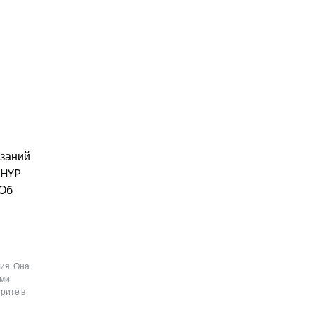
заний 
HYP 
Об 
ия. Она
ыми
рите в