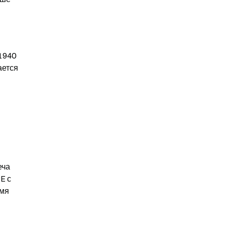
1940 
ется 
ча 
 с 
мя 