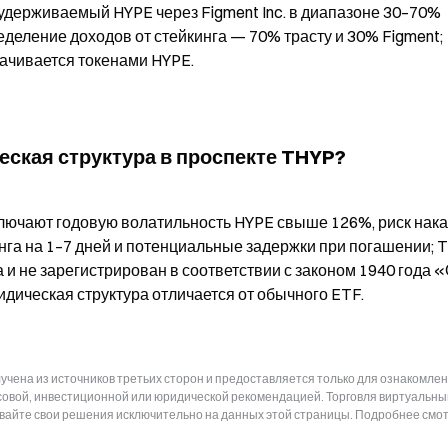
удерживаемый HYPE через Figment Inc. в диапазоне 30–70% 
еделение доходов от стейкинга — 70% трасту и 30% Figment; 
ачивается токенами HYPE.
ская структура в проспекте THYP?
лючают годовую волатильность HYPE свыше 126%, риск нака
инга на 1–7 дней и потенциальные задержки при погашении; T
 и не зарегистрирован в соответствии с законом 1940 года «
дическая структура отличается от обычного ETF.
чена из источников третьих сторон и предоставляется только для ознакомлен
нсовой, инвестиционной или юридической рекомендацией. Торговля виртуальн
ывайте свои решения исключительно на данных этой страницы. Подробнее смот