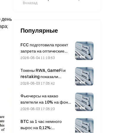
доллара, что ниже ожиданий.
8ч назад
 день 
ра; 
Популярные
FCC подготовила проект
запрета на оптические
модули для китайских
2026-08-04 11:19:53
центров обработки
данных; Xinyuan может
Токены RWA, GameFi и
потерять 27% своей доли
restaking показали
рынка
лучшие результаты на
2026-08-03 17:05:42
рынке в июле
Фьючерсы на какао
взлетели на 10% на фоне
опасений по поводу
2026-08-03 17:05:23
объема предложения,
приближаясь к $6 000 за
BTC за 1 час немного
тонну
вырос на 0,12%: