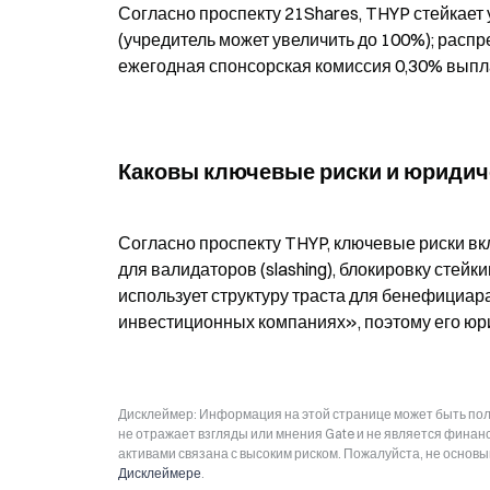
Согласно проспекту 21Shares, THYP стейкает 
(учредитель может увеличить до 100%); распр
ежегодная спонсорская комиссия 0,30% выпл
Каковы ключевые риски и юридиче
Согласно проспекту THYP, ключевые риски вк
для валидаторов (slashing), блокировку стейк
использует структуру траста для бенефициара
инвестиционных компаниях», поэтому его юри
Дисклеймер: Информация на этой странице может быть полу
не отражает взгляды или мнения Gate и не является фина
активами связана с высоким риском. Пожалуйста, не основ
Дисклеймере
.