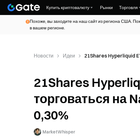
Купить криптовалюту
Рынки
Торговля
Похоже, вы заходите на наш сайт из региона США. По
в вашем регионе.
Новости
Идеи
21Shares Hyperliquid E
21Shares Hyperliq
торговаться на N
0,30%
MarketWhisper