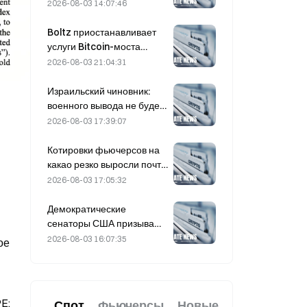
смягчение
2026-08-03 14:07:46
геополитической
напряженности и
Boltz приостанавливает
синхронный рост
услуги Bitcoin-моста
макроэкономических
бесконечно после атак с
2026-08-03 21:04:31
оценок поддержали
применением ИИ
краткосрочный отскок
Израильский чиновник:
военного вывода не будет
до разоружения ХАМАС
2026-08-03 17:39:07
Котировки фьючерсов на
какао резко выросли почти
на 8% за день в прошлую
2026-08-03 17:05:32
пятницу, удивив
участников рынка
Демократические
сенаторы США призывают
CFTC ограничить
2026-08-03 16:07:35
е 
продукты для ставок на
лесные пожары на фоне
рекордного сезона лесных
пожаров
; 
Спот
Фьючерсы
Новые