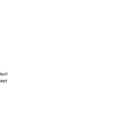
был 
яет 