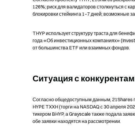
126%; риск для валидаторов столкнуться с кар
блокировки стейкинга 1–7 дней; возможные з
THYP использует структуру траста для бенефи
года «Об инвестиционных компаниях» (Invest
от большинства ETF или взаимных фондов.
Ситуация с конкурента
Согласно общедоступным данным, 21Shares па
HYPE TXXH (торги на NASDAQ с 30 апреля 2026 
тикером BHYP, а Grayscale также подала заяв
обе заявки находятся на рассмотрении.