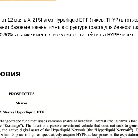
12 мая в X, 21Shares Hyperliquid ETF (тикер: THYP) в тот же
нит базовые токены HYPE в структуре траста для бенефициа
,30%, а также имеется возможность стейкинга HYPE через 
ловия