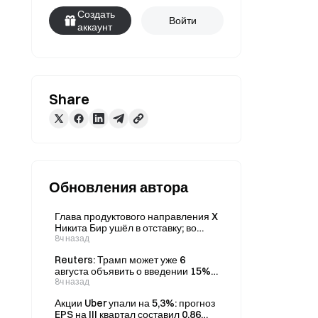
Создать
Войти
аккаунт
Share
Обновления автора
Глава продуктового направления X
Никита Бир ушёл в отставку; во
время его пребывания на этом
8ч назад
посту криптотрейдеры обвиняли
Reuters: Трамп может уже 6
Никиту Бира в ограничении
августа объявить о введении 15%-
публикаций.
ной пошлины на поликремний и
8ч назад
установлении минимальной цены
Акции Uber упали на 5,3%: прогноз
на него.
EPS на III квартал составил 0,86