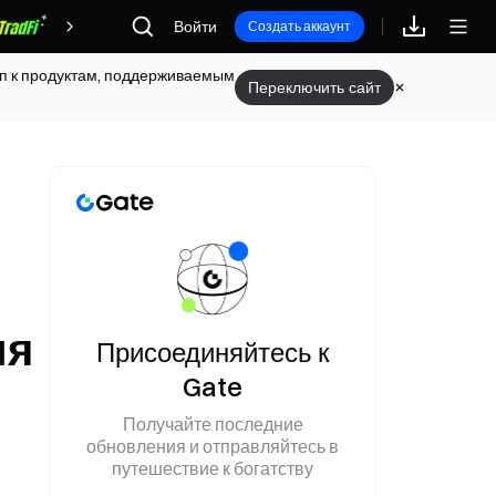
Войти
Награды
Создать аккаунт
туп к продуктам, поддерживаемым
Переключить сайт
ия
Присоединяйтесь к
Gate
Получайте последние
обновления и отправляйтесь в
путешествие к богатству