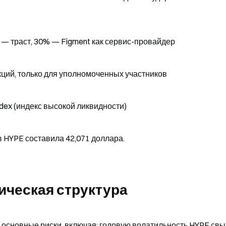
% — траст, 30% — Figment как сервис-провайдер
 акций, только для уполномоченных участников
Index (индекс высокой ликвидности)
в HYPE составила 42,071 доллара.
ическая структура
 основные риски, включая: годовую волатильность HYPE свы