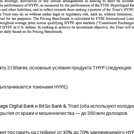
ту 21Shares, основные условия продукта THYP следующие:
(выплачивается токенами HYPE)
rage Digital Bank и BitGo Bank & Trust (оба используют холодно
крытия от кражи и мошенничества — до 350 млн долларов
может поставить на стейкинг от 30% до 70% удерживаемого HYPE