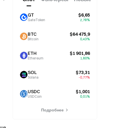
GT
$6,65
GateToken
2,78%
BTC
$64 475,9
Bitcoin
0,43%
ETH
$1 901,86
Ethereum
1,60%
SOL
$73,31
Solana
-0,77%
USDC
$1,001
USDCoin
0,01%
Подробнее
ше 