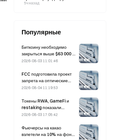
Legends в LCK. По данным рынка
5ч назад
переоценке компании?
прогнозов Gate, вероятность
победы DK составляет 55%. Кто
одержит победу в этом
противостоянии?
Популярные
Биткоину необходимо
закрыться выше $63 000 в
августе, чтобы
2026-08-03 11:01:46
подтвердить дно
медвежьего рынка —
FCC подготовила проект
исследование 10x
запрета на оптические
утверждает
модули для китайских
2026-08-04 11:19:53
центров обработки
данных; Xinyuan может
Токены RWA, GameFi и
потерять 27% своей доли
restaking показали
рынка
лучшие результаты на
2026-08-03 17:05:42
рынке в июле
Фьючерсы на какао
взлетели на 10% на фоне