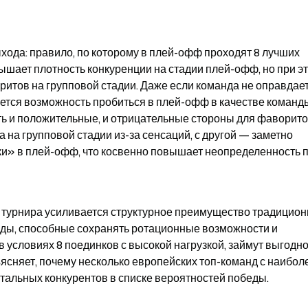
хода: правило, по которому в плей-офф проходят 8 лучших 
вышает плотность конкуренции на стадии плей-офф, но при эт
тов на групповой стадии. Даже если команда не оправдает
ется возможность пробиться в плей-офф в качестве команды
ть и положительные, и отрицательные стороны для фаворитов:
 на групповой стадии из-за сенсаций, с другой — заметно 
» в плей-офф, что косвенно повышает неопределенность пу
 турнира усиливается структурное преимущество традицион
ды, способные сохранять ротационные возможности и 
в условиях 8 поединков с высокой нагрузкой, займут выгодно
ясняет, почему несколько европейских топ-команд с наиболе
альных конкурентов в списке вероятностей победы.