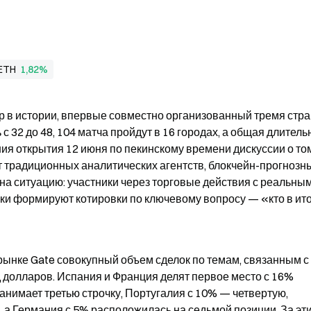
ETH
1,82%
истории, впервые совместно организованный тремя стран
32 до 48, 104 матча пройдут в 16 городах, а общая длительн
ия открытия 12 июня по пекинскому времени дискуссии о том,
от традиционных аналитических агентств, блокчейн-прогнозны
а ситуацию: участники через торговые действия с реальным
и формируют котировки по ключевому вопросу — «кто в ито
ынке Gate совокупный объем сделок по темам, связанным с 
 долларов. Испания и Франция делят первое место с 16% 
нимает третью строчку, Португалия с 10% — четвертую, 
, а Германия с 5% расположилась на седьмой позиции. За эти