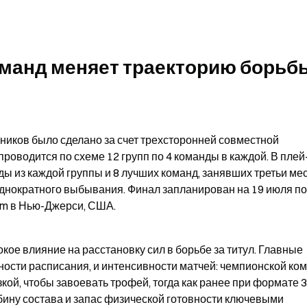
оманд меняет траекторию борьбы
иков было сделано за счет трехсторонней совместной 
роводится по схеме 12 групп по 4 команды в каждой. В плей
 из каждой группы и 8 лучших команд, занявших третьи мест
днократного выбывания. Финал запланирован на 19 июля по 
um в Нью-Джерси, США.
е влияние на расстановку сил в борьбе за титул. Главные 
ости расписания, и интенсивности матчей: чемпионской ком
кой, чтобы завоевать трофей, тогда как ранее при формате 3
убину состава и запас физической готовности ключевыми 