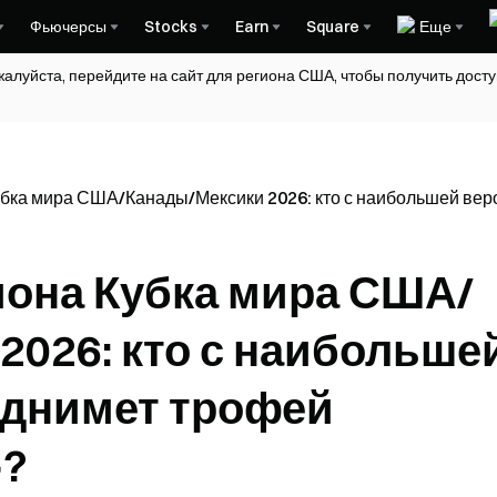
Фьючерсы
Stocks
Earn
Square
Еще
жалуйста, перейдите на сайт для региона США, чтобы получить дос
убка мира США/Канады/Мексики 2026: кто с наибольшей ве
иона Кубка мира США/
2026: кто с наибольше
однимет трофей
»?