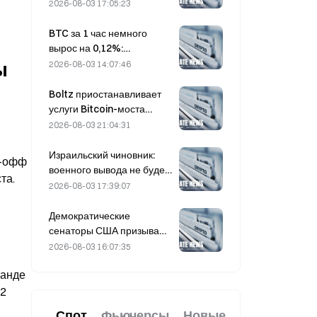
опасений по поводу
2026-08-03 17:05:23
объема предложения,
приближаясь к $6 000 за
BTC за 1 час немного
тонну
вырос на 0,12%:
смягчение
 
2026-08-03 14:07:46
геополитической
напряженности и
Boltz приостанавливает
синхронный рост
услуги Bitcoin-моста
макроэкономических
бесконечно после атак с
2026-08-03 21:04:31
оценок поддержали
применением ИИ
краткосрочный отскок
Израильский чиновник:
-офф 
военного вывода не будет
а. 
до разоружения ХАМАС
2026-08-03 17:39:07
Демократические
сенаторы США призывают
CFTC ограничить
2026-08-03 16:07:35
продукты для ставок на
анде 
лесные пожары на фоне
рекордного сезона лесных
2 
пожаров
Спот
Фьючерсы
Новые