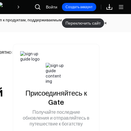
Награды
Войти
Создать аккаунт
туп к продуктам, поддерживаемым
Переключить сайт
роятностью поднимет трофей «Большая чаша»?
й
Присоединяйтесь к
Gate
Получайте последние
обновления и отправляйтесь в
путешествие к богатству