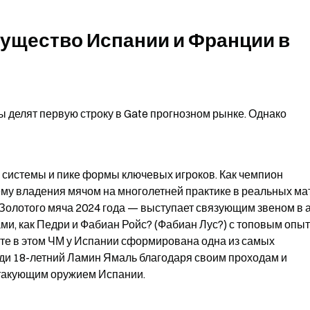
ущество Испании и Франции в 
 делят первую строку в Gate прогнозном рынке. Однако 
системы и пике формы ключевых игроков. Как чемпион 
у владения мячом на многолетней практике в реальных матч
Золотого мяча 2024 года — выступает связующим звеном в а
ми, как Педри и Фабиан Ройс? (Фабиан Лус?) с топовым опыт
ате в этом ЧМ у Испании сформирована одна из самых 
ди 18-летний Ламин Ямаль благодаря своим проходам и 
такующим оружием Испании.