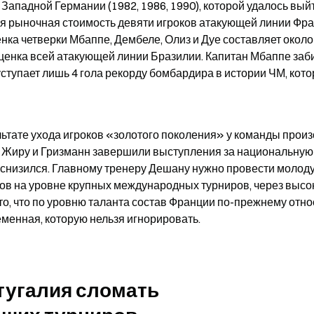
 Западной Германии (1982, 1986, 1990), которой удалось выйт
я рыночная стоимость девяти игроков атакующей линии Фра
ка четверки Мбаппе, Дембеле, Олиз и Дуе составляет около 
ценка всей атакующей линии Бразилии. Капитан Мбаппе заби
ступает лишь 4 гола рекорду бомбардира в истории ЧМ, кото
льтате ухода игроков «золотого поколения» у команды произ
, Жиру и Гризманн завершили выступления за национальную 
 снизился. Главному тренеру Дешану нужно провести молоду
в на уровне крупных международных турниров, через высок
о, что по уровню таланта состав Франции по-прежнему относ
еменная, которую нельзя игнорировать.
тугалия сломать 