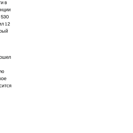
и в 
нции 
530 
л 12 
рый 
ошел 
ю 
ое 
ится 