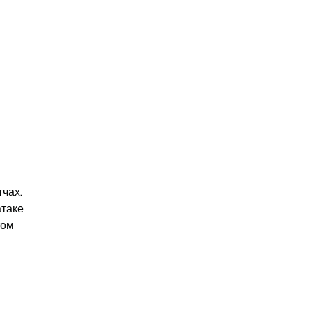
ах. 
таке 
ом 