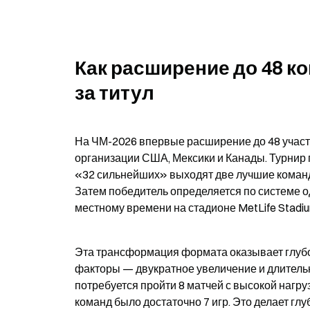
Как расширение до 48 к
за титул
На ЧМ-2026 впервые расширение до 48 участн
организации США, Мексики и Канады. Турнир п
«32 сильнейших» выходят две лучшие команды
Затем победитель определяется по системе о
местному времени на стадионе MetLife Stadi
Эта трансформация формата оказывает глубоко
факторы — двукратное увеличение и длительн
потребуется пройти 8 матчей с высокой нагруз
команд было достаточно 7 игр. Это делает гл