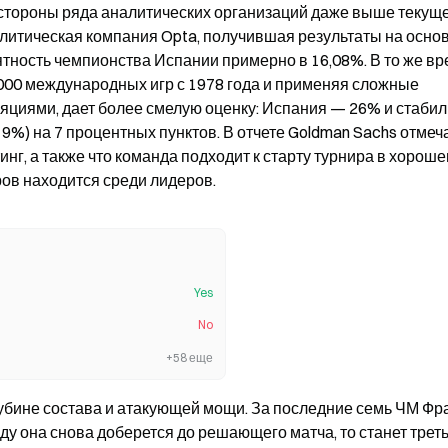
о стороны ряда аналитических организаций даже выше текуще
литическая компания Opta, получившая результаты на основ
тность чемпионства Испании примерно в 16,08%. В то же вр
000 международных игр с 1978 года и применяя сложные 
циями, дает более смелую оценку: Испания — 26% и стабил
%) на 7 процентных пунктов. В отчете Goldman Sachs отмечае
нг, а также что команда подходит к старту турнира в хороше
ров находится среди лидеров.
Yes
No
+58 еще
бине состава и атакующей мощи. За последние семь ЧМ Фра
ду она снова доберется до решающего матча, то станет треть