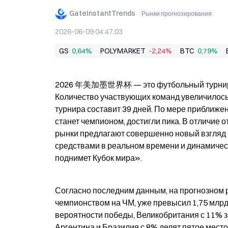
GateInstantTrends
Рынки прогнозирования
2026-06-09 04:47:03
GS
0,64%
POLYMARKET
-2,24%
BTC
0,79%
2026 年美加墨世界杯 — это футбольный турнир в 
Количество участвующих команд увеличилось с 
турнира составит 39 дней. По мере приближен
станет чемпионом, достигли пика. В отличие 
рынки предлагают совершенно новый взгляд н
средствами в реальном времени и динамическ
поднимет Кубок мира».
Согласно последним данным, на прогнозном р
чемпионством на ЧМ, уже превысил 1,75 млрд
вероятности победы, Великобритания с 11% за
Аргентина и Бразилия с 8% делят пятое место