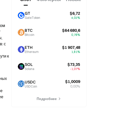
GT
$6,72
GateToken
4,02%
ом 
BTC
$64 680,6
 
Bitcoin
0,78%
, 
 с 
ETH
$1 907,48
Ethereum
1,81%
ти к 
SOL
$73,35
Solana
-1,07%
ных 
$1,0009
USDC
0,00%
USDCoin
е 
е 
Подробнее