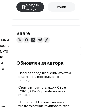
Создать
Войти
аккаунт
Share
ами. 
ость 
 кто 
е 
Обновления автора
и 
ге 
Прогноз перед июльским отчётом
о занятости вне сельского
хозяйства: как сокращение числа
1ч назад
рабочих мест по версии ADP вдвое
Стоит ли покупать акции Circle
повлияет на курс доллара,
(CRCL)? Разбор отчётности за
американские гособлигации,
второй квартал: смогут ли рост
2ч назад
золото и биткоин?
объёма ончейн-транзакций USDC
DK против T1: ключевой матч
на 151% и экосистема Arc
третьего раунда группового этапа
ми 
способствовать долгосрочной