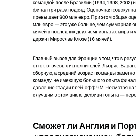
командой после Бразилии (1994, 1998, 2002) и
финал три раза подряд. Оценочная совокупна
превышает 800 млн евро. При этом общая оцен
млн евро — это уже больше, чем суммарная о
мячей в последних двух чемпионатах мира и у
держит Мирослав Клозе (16 мячей).
Главный вызов для Франции в том, что в резу
отток ключевых исполнителей. Льорис, Варан
сборную, а средний возраст команды заметно
команду, не имеющую большого опыта финало
давление стадии плей-офф ЧМ. Несмотря на т
к лучшим в этом цикле, дефицит опыта — пер
Сможет ли Англия и Пор