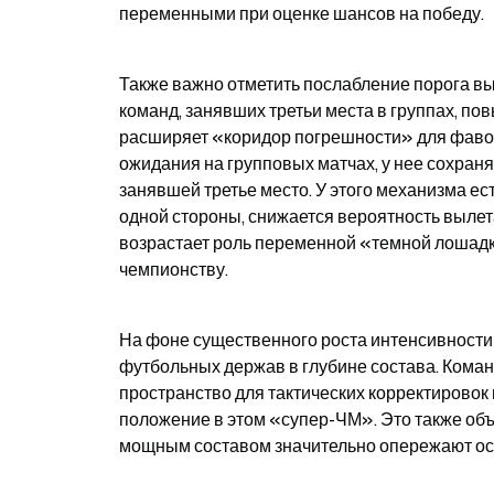
переменными при оценке шансов на победу.
Также важно отметить послабление порога вы
команд, занявших третьи места в группах, по
расширяет «коридор погрешности» для фавори
ожидания на групповых матчах, у нее сохраня
занявшей третье место. У этого механизма ес
одной стороны, снижается вероятность вылета
возрастает роль переменной «темной лошадки
чемпионству.
На фоне существенного роста интенсивности
футбольных держав в глубине состава. Коман
пространство для тактических корректировок 
положение в этом «супер-ЧМ». Это также объ
мощным составом значительно опережают ост