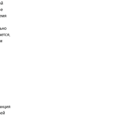
й 
е 
емя 
ьно 
тся, 
м 
нция 
ей 