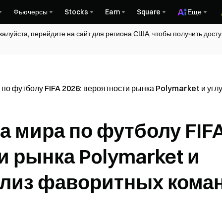
Фьючерсы
Stocks
Earn
Square
Еще
жалуйста, перейдите на сайт для региона США, чтобы получить дос
 по футболу FIFA 2026: вероятности рынка Polymarket и уг
а мира по футболу FIF
и рынка Polymarket и
ализ фаворитных кома