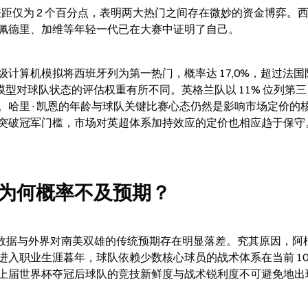
差距仅为 2 个百分点，表明两大热门之间存在微妙的资金博弈。
佩德里、加维等年轻一代已在大赛中证明了自己。
计算机模拟将西班牙列为第一热门，概率达 17,0%，超过法国队
模型对球队状态的评估权重有所不同。英格兰队以 11% 位列第
。哈里·凯恩的年龄与球队关键比赛心态仍然是影响市场定价的
突破冠军门槛，市场对英超体系加持效应的定价也相应趋于保守
为何概率不及预期？
一数据与外界对南美双雄的传统预期存在明显落差。究其原因，阿
入职业生涯暮年，球队依赖少数核心球员的战术体系在当前 104
上届世界杯夺冠后球队的竞技新鲜度与战术锐利度不可避免地出