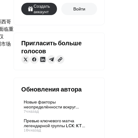
Создать
Войти
аккаунт
、墨西哥
架面临重
 
Пригласить больше
测市场
голосов
Обновления автора
Новые факторы
неопределённости вокруг
повышения ставки ФРС в
7ч назад
сентябре: как рынки прогнозов
Превью ключевого матча
скорректировали котировки после
легендарной группы LCK: KT
неожиданного сокращения числа
против GEN — как рынок прогнозов
16ч назад
рабочих мест вне
Gate оценивает шансы команд на
сельскохозяйственного сектора в