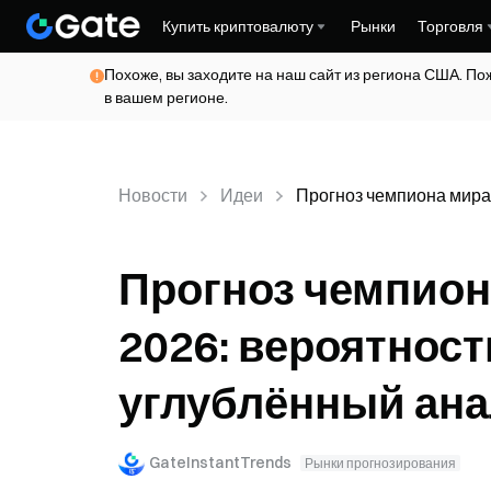
Купить криптовалюту
Рынки
Торговля
Похоже, вы заходите на наш сайт из региона США. По
в вашем регионе.
Новости
Идеи
Прогноз чемпиона мира
Прогноз чемпион
2026: вероятност
углублённый ан
GateInstantTrends
Рынки прогнозирования