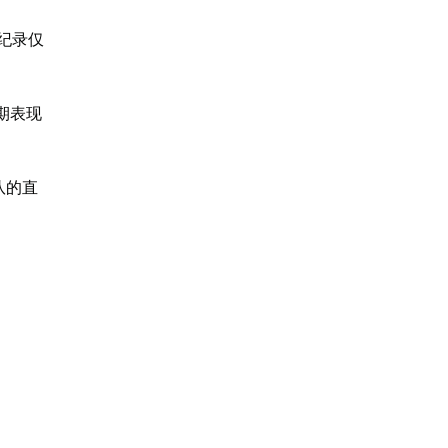
史纪录仅
期表现
队的直