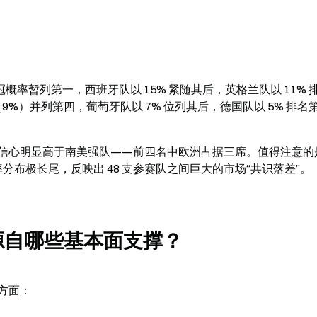
 的夺冠概率暂列第一，西班牙队以 15% 紧随其后，英格兰队以 11% 
%）并列第四，葡萄牙队以 7% 位列其后，德国队以 5% 排名
信心明显高于南美强队——前四名中欧洲占据三席。值得注意的
率分布极长尾，反映出 48 支参赛队之间巨大的市场“共识落差”。
力源自哪些基本面支撑？
方面：