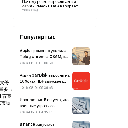
Почему резко выросли акции
победу: 32% против 69%?
июле?
AEVA? Рынок LiDAR набирает
обороты: подробный разбор новой
20ч назад
бизнес-модели AEVA
Популярные
Apple временно удалила
Telegram из-за CSAM, но
Дуров это опроверг,
2026-08-05 01:06:50
заявив, что сервис
подвергся «атаке на
Акции SanDisk выросли на
безопасность».
10%: как HBF запускает
买卖份
новый цикл развития ИИ-
2026-08-05 09:39:53
量参与
хранилищ и смогут ли
体育赛
финансовые результаты
Иран заявил 5 августа, что
该市场
подтвердить логику роста?
военные угрозы со
стороны США
2026-08-05 04:35:14
препятствуют заключению
соглашения с Оманом по
Binance запускает