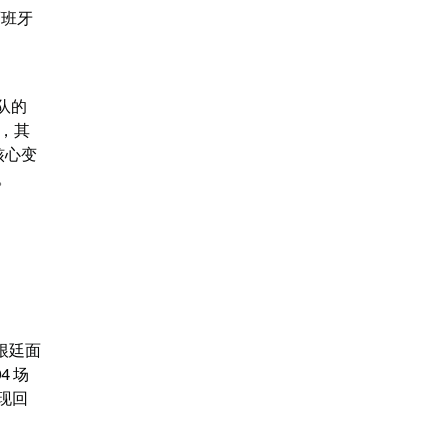
西班牙
的 
三，其
核心变
。
根廷面
 场
现回