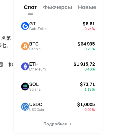
Спот
Фьючерсы
Новые
GT
$6,61
GateToken
-0,75%
排名第
BTC
$64 935
第七。
Bitcoin
0,78%
ETH
$1 915,72
是，排
Ethereum
0,46%
SOL
$73,71
Solana
1,23%
USDC
$1,0005
USDCoin
-0,01%
Подробнее