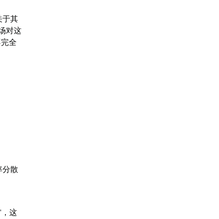
关于其
场对这
不完全
率分散
”，这